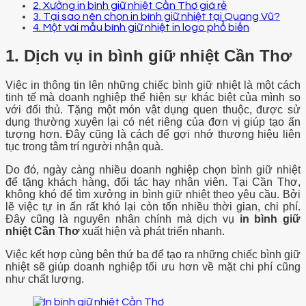
2. Xưởng in bình giữ nhiệt Cần Thơ giá rẻ
3. Tại sao nên chọn in bình giữ nhiệt tại Quang Vũ?
4. Một vài mẫu bình giữ nhiệt in logo phổ biến
1. Dịch vụ in bình giữ nhiệt Cần Thơ
Việc in thông tin lên những chiếc bình giữ nhiệt là một cách
tinh tế mà doanh nghiệp thể hiện sự khác biệt của mình so
với đối thủ. Tặng một món vật dụng quen thuộc, được sử
dụng thường xuyên lại có nét riêng của đơn vị giúp tạo ấn
tượng hơn. Đây cũng là cách để gợi nhớ thương hiệu liên
tục trong tâm trí người nhận quà.
Do đó, ngày càng nhiều doanh nghiệp chọn bình giữ nhiệt
để tặng khách hàng, đối tác hay nhân viên.
Tại Cần Thơ,
không khó để tìm xưởng in bình giữ nhiệt theo yêu cầu. Bởi
lẽ việc tự in ấn rất khó lại còn tốn nhiều thời gian, chi phí.
Đây cũng là nguyên nhân chính mà dịch vụ
in bình giữ
nhiệt Cần Thơ
xuất hiện và phát triển nhanh.
Việc kết hợp cùng bên thứ ba để tạo ra những chiếc bình giữ
nhiệt sẽ giúp doanh nghiệp tối ưu hơn về mặt chi phí cũng
như chất lượng.