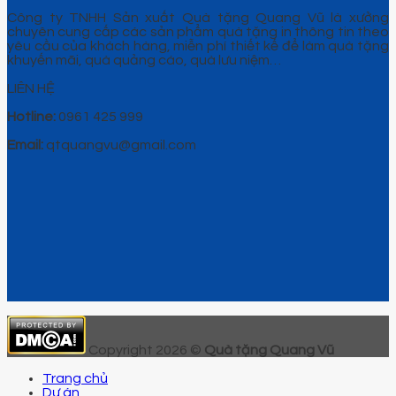
Công ty TNHH Sản xuất Quà tặng Quang Vũ là xưởng
chuyên cung cấp các sản phẩm quà tặng in thông tin theo
yêu cầu của khách hàng, miễn phí thiết kế để làm quà tặng
khuyến mãi, quà quảng cáo, quà lưu niệm…
LIÊN HỆ
Hotline:
0961 425 999
Email:
qtquangvu@gmail.com
Copyright 2026 ©
Quà tặng Quang Vũ
Trang chủ
Dự án