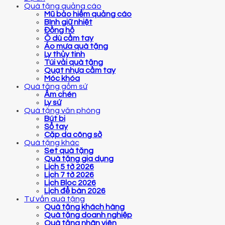
Quà tặng quảng cáo
Mũ bảo hiểm quảng cáo
Bình giữ nhiệt
Đồng hồ
Ô dù cầm tay
Áo mưa quà tặng
Ly thủy tinh
Túi vải quà tặng
Quạt nhựa cầm tay
Móc khóa
Quà tặng gốm sứ
Ấm chén
Ly sứ
Quà tặng văn phòng
Bút bi
Sổ tay
Cặp da công sở
Quà tặng khác
Set quà tặng
Quà tặng gia dụng
Lịch 5 tờ 2026
Lịch 7 tờ 2026
Lịch Bloc 2026
Lịch để bàn 2026
Tư vấn quà tặng
Quà tặng khách hàng
Quà tặng doanh nghiệp
Quà tặng nhân viên