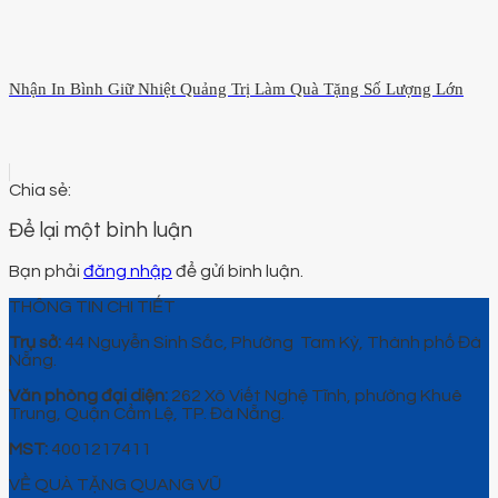
Nhận In Bình Giữ Nhiệt Quảng Trị Làm Quà Tặng Số Lượng Lớn
Để lại một bình luận
Bạn phải
đăng nhập
để gửi bình luận.
THÔNG TIN CHI TIẾT
Trụ sở:
44 Nguyễn Sinh Sắc, Phường Tam Kỳ, Thành phố Đà
Nẵng.
Văn phòng đại diện:
262 Xô Viết Nghệ Tĩnh, phường Khuê
Trung, Quận Cẩm Lệ, TP. Đà Nẵng.
MST:
4001217411
VỀ QUÀ TẶNG QUANG VŨ