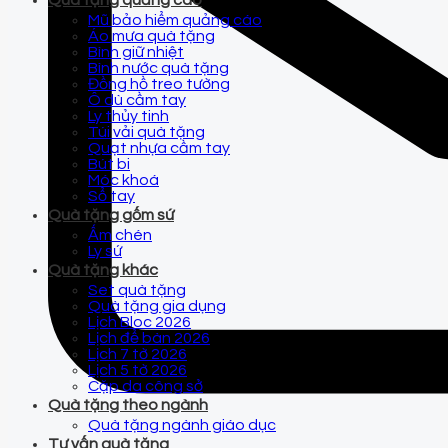
Quà tặng quảng cáo
Mũ bảo hiểm quảng cáo
Áo mưa quà tặng
Bình giữ nhiệt
Bình nước quà tặng
Đồng hồ treo tường
Ô dù cầm tay
Ly thủy tinh
Túi vải quà tặng
Quạt nhựa cầm tay
Bút bi
Móc khoá
Sổ tay
Quà tặng gốm sứ
Ấm chén
Ly sứ
Quà tặng khác
Set quà tặng
Quà tặng gia dụng
Lịch Bloc 2026
Lịch để bàn 2026
Lịch 7 tờ 2026
Lịch 5 tờ 2026
Cặp da công sở
Quà tặng theo ngành
Quà tặng ngành giáo dục
Tư vấn quà tặng