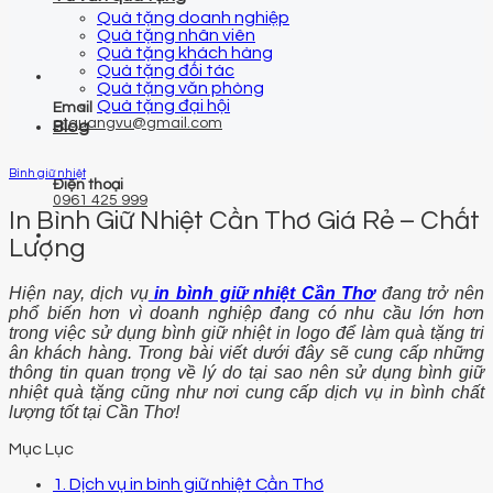
Quà tặng doanh nghiệp
Quà tặng nhân viên
Quà tặng khách hàng
Quà tặng đối tác
Quà tặng văn phòng
Quà tặng đại hội
Email
qtquangvu@gmail.com
Blog
Bình giữ nhiệt
Điện thoại
0961 425 999
In Bình Giữ Nhiệt Cần Thơ Giá Rẻ – Chất
Lượng
Hiện nay, dịch vụ
in bình giữ nhiệt Cần Thơ
đang trở nên
phổ biến hơn vì doanh nghiệp đang có nhu cầu lớn hơn
trong việc sử dụng bình giữ nhiệt in logo để làm quà tặng tri
ân khách hàng. Trong bài viết dưới đây sẽ cung cấp những
thông tin quan trọng về lý do tại sao nên sử dụng bình giữ
nhiệt quà tặng cũng như nơi cung cấp dịch vụ in bình chất
lượng tốt tại Cần Thơ!
Mục Lục
1. Dịch vụ in bình giữ nhiệt Cần Thơ