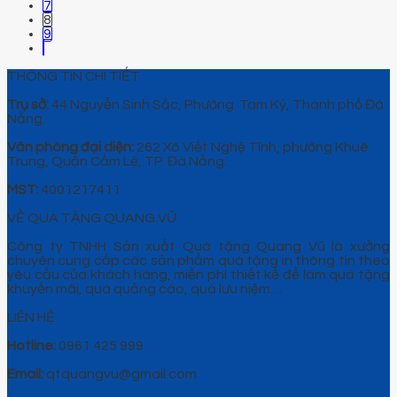
7
8
9
THÔNG TIN CHI TIẾT
Trụ sở:
44 Nguyễn Sinh Sắc, Phường Tam Kỳ, Thành phố Đà
Nẵng.
Văn phòng đại diện:
262 Xô Viết Nghệ Tĩnh, phường Khuê
Trung, Quận Cẩm Lệ, TP. Đà Nẵng.
MST:
4001217411
VỀ QUÀ TẶNG QUANG VŨ
Công ty TNHH Sản xuất Quà tặng Quang Vũ là xưởng
chuyên cung cấp các sản phẩm quà tặng in thông tin theo
yêu cầu của khách hàng, miễn phí thiết kế để làm quà tặng
khuyến mãi, quà quảng cáo, quà lưu niệm…
LIÊN HỆ
Hotline:
0961 425 999
Email:
qtquangvu@gmail.com