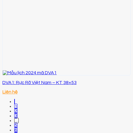
DVA1: Rực Rỡ Việt Nam – KT 38×53
Liên hệ
1
2
3
…
5
6