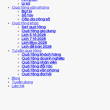
Ly sứ
Quà tặng văn phòng
Bút bi
Sổ tay
Cặp da công sở
Quà tặng khác
Set quà tặng
Quà tặng gia dụng
Lịch 5 tờ 2026
Lịch 7 tờ 2026
Lịch Bloc 2026
Lịch để bàn 2026
Tư vấn quà tặng
Quà tặng khách hàng
Quà tặng doanh nghiệp
Quà tặng nhân viên
Quà tặng đối tác
Quà tặng văn phòng
Quà tặng đại hội
Blog
Tuyển dụng
Liên hệ