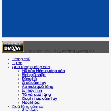
Copyright 2026 ©
Quà tặng Quang Vũ
Trang chủ
Dự án
Quà tặng quảng cáo
Mũ bảo hiểm quảng cáo
Bình giữ nhiệt
Đồng hồ
Ô dù cầm tay
Áo mưa quà tặng
Ly thủy tinh
Túi vải quà tặng
Quạt nhựa cầm tay
Móc khóa
Quà tặng gốm sứ
Ấm chén