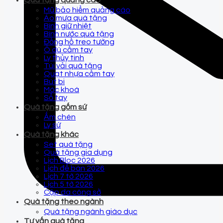
Quà tặng quảng cáo
Mũ bảo hiểm quảng cáo
Áo mưa quà tặng
Bình giữ nhiệt
Bình nước quà tặng
Đồng hồ treo tường
Ô dù cầm tay
Ly thủy tinh
Túi vải quà tặng
Quạt nhựa cầm tay
Bút bi
Móc khoá
Sổ tay
Quà tặng gốm sứ
Ấm chén
Ly sứ
Quà tặng khác
Set quà tặng
Quà tặng gia dụng
Lịch Bloc 2026
Lịch để bàn 2026
Lịch 7 tờ 2026
Lịch 5 tờ 2026
Cặp da công sở
Quà tặng theo ngành
Quà tặng ngành giáo dục
Tư vấn quà tặng