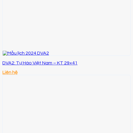
DVA2: Tự Hào Việt Nam – KT 29×41
Liên hệ