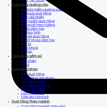
Lịch Tết 2026
Quà tặng quảng cáo
Mũ bảo hiểm quảng cáo
Áo mưa quà tặng
Bình giữ nhiệt
Bình nước quà tặng
Đồng hồ treo tường
Ô dù cầm tay
Ly thủy tinh
Túi vải quà tặng
Quạt nhựa cầm tay
Bút bi
Móc khoá
Sổ tay
Quà tặng gốm sứ
Ấm chén
Ly sứ
Quà tặng khác
Set quà tặng
Quà tặng gia dụng
Lịch Bloc 2026
Lịch để bàn 2026
Lịch 7 tờ 2026
Lịch 5 tờ 2026
Cặp da công sở
Quà tặng theo ngành
Quà tặng ngành giáo dục