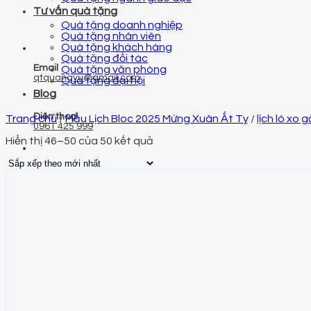
Tư vấn quà tặng
Quà tặng doanh nghiệp
Quà tặng nhân viên
Quà tặng khách hàng
Quà tặng đối tác
Email
Quà tặng văn phòng
qtquangvu@gmail.com
Quà tặng đại hội
Blog
Điện thoại
Trang chủ
/
Mẫu Lịch Bloc 2025 Mừng Xuân Ất Tỵ
/
lịch lò xo 
0961 425 999
Hiển thị 46–50 của 50 kết quả