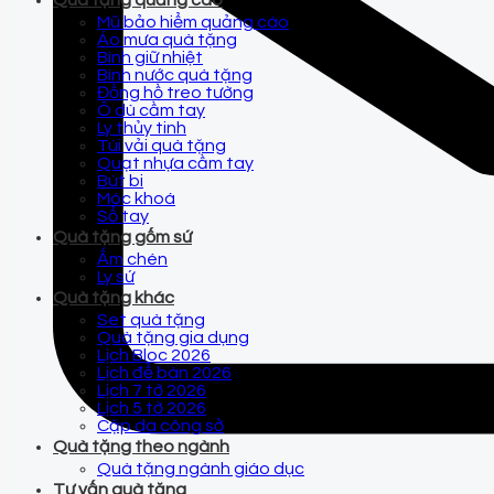
Quà tặng quảng cáo
Mũ bảo hiểm quảng cáo
Áo mưa quà tặng
Bình giữ nhiệt
Bình nước quà tặng
Đồng hồ treo tường
Ô dù cầm tay
Ly thủy tinh
Túi vải quà tặng
Quạt nhựa cầm tay
Bút bi
Móc khoá
Sổ tay
Quà tặng gốm sứ
Ấm chén
Ly sứ
Quà tặng khác
Set quà tặng
Quà tặng gia dụng
Lịch Bloc 2026
Lịch để bàn 2026
Lịch 7 tờ 2026
Lịch 5 tờ 2026
Cặp da công sở
Quà tặng theo ngành
Quà tặng ngành giáo dục
Tư vấn quà tặng