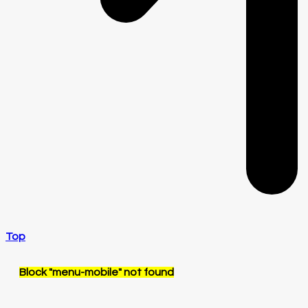
Top
Block
"menu-mobile"
not found