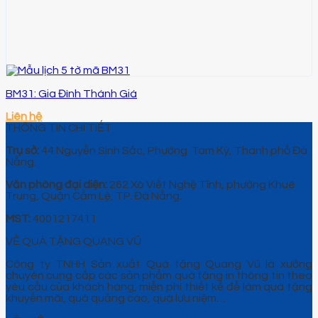
BM31: Gia Đình Thánh Giá
Liên hệ
THÔNG TIN CHI TIẾT
Trụ sở:
44 Nguyễn Sinh Sắc, Phường Tam Kỳ, Thành phố Đà
Nẵng.
Văn phòng đại diện:
262 Xô Viết Nghệ Tĩnh, phường Khuê
Trung, Quận Cẩm Lệ, TP. Đà Nẵng.
MST:
4001217411
VỀ QUÀ TẶNG QUANG VŨ
Công ty TNHH Sản xuất Quà tặng Quang Vũ là xưởng
chuyên cung cấp các sản phẩm quà tặng in thông tin theo
yêu cầu của khách hàng, miễn phí thiết kế để làm quà tặng
khuyến mãi, quà quảng cáo, quà lưu niệm…