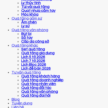
Ly thủy tinh
Túi vải quà tặng
Quạt nhựa cầm tay
Móc khóa
Quà tặng gốm sứ
Ấm chén
Ly sứ
Quà tặng văn phòng
Bút bi
Sổ tay
Cặp da công sở
Quà tặng khác
Set quà tặng
Quà tặng gia dụng
Lịch 5 tờ 2026
Lịch 7 tờ 2026
Lịch Bloc 2026
Lịch để bàn 2026
Tư vấn quà tặng
Quà tặng khách hàng
Quà tặng doanh nghiệp
Quà tặng nhân viên
Quà tặng đối tác
Quà tặng văn phòng
Quà tặng đại hội
Blog
Tuyển dụng
Liên hệ