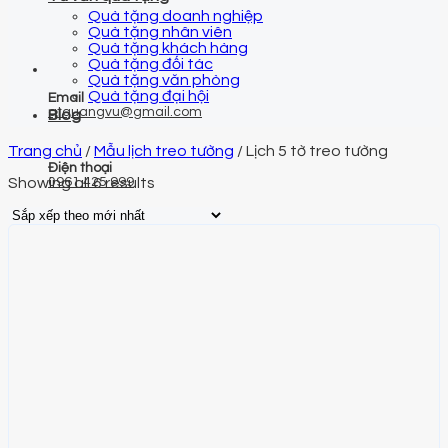
Quà tặng doanh nghiệp
Quà tặng nhân viên
Quà tặng khách hàng
Quà tặng đối tác
Quà tặng văn phòng
Quà tặng đại hội
Email
qtquangvu@gmail.com
Blog
Trang chủ
/
Mẫu lịch treo tường
/
Lịch 5 tờ treo tường
Điện thoại
Showing all 6 results
0961 425 999