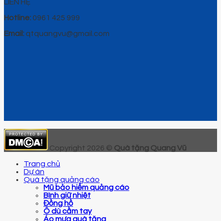
LIÊN HỆ
Hotline:
0961 425 999
Email:
qtquangvu@gmail.com
Copyright 2026 ©
Quà tặng Quang Vũ
Trang chủ
Dự án
Quà tặng quảng cáo
Mũ bảo hiểm quảng cáo
Bình giữ nhiệt
Đồng hồ
Ô dù cầm tay
Áo mưa quà tặng