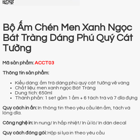
Bộ Ấm Chén Men Xanh Ngọc
Bát Tràng Dáng Phú Quý Cát
Tường
Mã sản phẩm:
ACCT03
Thông tin sản phẩm:
Kiểu dáng: ấm trà dáng phú quý cát tường vẽ vàng
Chất liệu: men xanh ngọc Bát Tràng
Dung tích: 650ml
Thành phần: 1 set gồm 1 ấm + 6 tách trà và 7 dĩa đựng
Quy cách in ấn:
In thông tin theo yêu cầu lên ấm, tách và
lòng dĩa.
Công nghệ in:
In nung/ In hấp nhiệt/ In ủi lò/ In dán decal
Quy cách đóng gói:
Hộp si lụa in theo yêu cầu