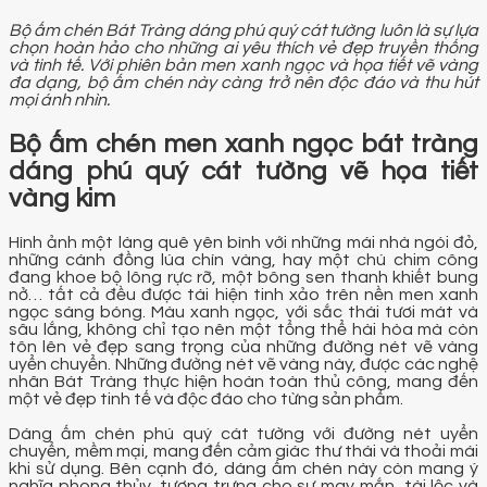
Bộ ấm chén Bát Tràng dáng phú quý cát tường luôn là sự lựa
chọn hoàn hảo cho những ai yêu thích vẻ đẹp truyền thống
và tinh tế. Với phiên bản men xanh ngọc và họa tiết vẽ vàng
đa dạng, bộ ấm chén này càng trở nên độc đáo và thu hút
mọi ánh nhìn.
Bộ ấm chén men xanh ngọc bát tràng
dáng phú quý cát tường vẽ họa tiết
vàng kim
Hình ảnh một làng quê yên bình với những mái nhà ngói đỏ,
những cánh đồng lúa chín vàng, hay một chú chim công
đang khoe bộ lông rực rỡ, một bông sen thanh khiết bung
nở… tất cả đều được tái hiện tinh xảo trên nền men xanh
ngọc sáng bóng. Màu xanh ngọc, với sắc thái tươi mát và
sâu lắng, không chỉ tạo nên một tổng thể hài hòa mà còn
tôn lên vẻ đẹp sang trọng của những đường nét vẽ vàng
uyển chuyển. Những đường nét vẽ vàng này, được các nghệ
nhân Bát Tràng thực hiện hoàn toàn thủ công, mang đến
một vẻ đẹp tinh tế và độc đáo cho từng sản phẩm.
Dáng ấm chén phú quý cát tường với đường nét uyển
chuyển, mềm mại, mang đến cảm giác thư thái và thoải mái
khi sử dụng. Bên cạnh đó, dáng ấm chén này còn mang ý
nghĩa phong thủy, tượng trưng cho sự may mắn, tài lộc và