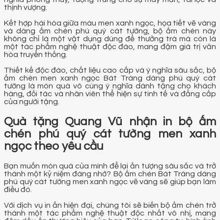
thịnh vượng.
Kết hợp hài hòa giữa màu men xanh ngọc, họa tiết vẽ vàng
và dáng ấm chén phú quý cát tường, bộ ấm chén này
không chỉ là một vật dụng dùng để thưởng trà mà còn là
một tác phẩm nghệ thuật độc đáo, mang đậm giá trị văn
hóa truyền thống.
Thiết kế độc đáo, chất liệu cao cấp và ý nghĩa sâu sắc, bộ
ấm chén men xanh ngọc Bát Tràng dáng phú quý cát
tường là món quà vô cùng ý nghĩa dành tặng cho khách
hàng, đối tác và nhân viên thể hiện sự tinh tế và đẳng cấp
của người tặng.
Quà tặng Quang Vũ nhận in bộ ấm
chén phú quý cát tường men xanh
ngọc theo yêu cầu
Bạn muốn món quà của mình để lại ấn tượng sâu sắc và trở
thành một kỷ niệm đáng nhớ? Bộ ấm chén Bát Tràng dáng
phú quý cát tường men xanh ngọc vẽ vàng sẽ giúp bạn làm
điều đó.
Với dịch vụ in ấn hiện đại, chúng tôi sẽ biến bộ ấm chén trở
thành một tác phẩm nghệ thuật độc nhất vô nhị, mang