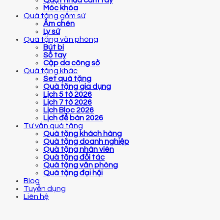
Móc khóa
Quà tặng gốm sứ
Ấm chén
Ly sứ
Quà tặng văn phòng
Bút bi
Sổ tay
Cặp da công sở
Quà tặng khác
Set quà tặng
Quà tặng gia dụng
Lịch 5 tờ 2026
Lịch 7 tờ 2026
Lịch Bloc 2026
Lịch để bàn 2026
Tư vấn quà tặng
Quà tặng khách hàng
Quà tặng doanh nghiệp
Quà tặng nhân viên
Quà tặng đối tác
Quà tặng văn phòng
Quà tặng đại hội
Blog
Tuyển dụng
Liên hệ