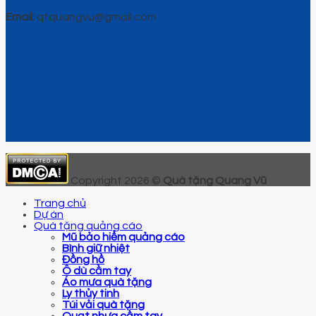
Email:
qtquangvu@gmail.com
Copyright 2026 ©
Quà tặng Quang Vũ
Trang chủ
Dự án
Quà tặng quảng cáo
Mũ bảo hiểm quảng cáo
Bình giữ nhiệt
Đồng hồ
Ô dù cầm tay
Áo mưa quà tặng
Ly thủy tinh
Túi vải quà tặng
Quạt nhựa cầm tay