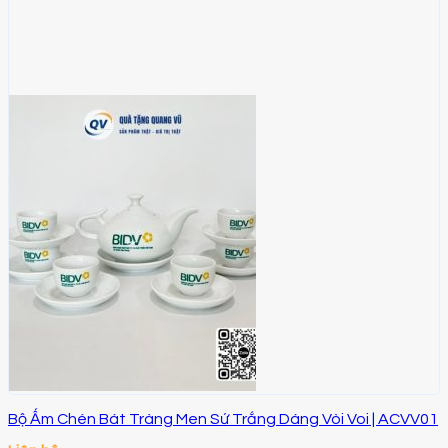
Bộ Ấm Chén Bát Tràng Men Sứ Trắng Dáng Vòi Voi | ACVV01