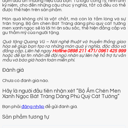
đậm dấu ấn thương hiệu của bạn. Từ logo công ty, hình ảnh
kỷ niệm, cho đến những câu chúc ý nghĩa, tất cả đều có thể
được thể hiện trên sản phẩm.
Món quà không chỉ là vật chất, mà còn là tấm lòng và sự
trân trọng. Bộ ấm chén Bát Tràng dáng phú quý cát tường
men xanh ngọc sẽ là lời tri ân sâu sắc, thể hiện đẳng cấp và
gu thẩm mỹ của người tặng.
Quà tặng Quang Vũ – Nơi nghệ thuật và truyền thống giao
hòa sẽ giúp bạn tạo ra những món quà ý nghĩa, độc đáo và
đẳng cấp. Liên hệ ngay
Hotline 0898 211 471/ 0961 425 999
hoặc để lại tin nhắn để đội ngũ nhân sự liên hệ hỗ trợ tư vấn
mẫu và báo giá hoàn toàn miễn phí.
Đánh giá
Chưa có đánh giá nào.
Hãy là người đầu tiên nhận xét “Bộ Ấm Chén Men
Xanh Ngọc Bát Tràng Dáng Phú Quý Cát Tường”
Bạn phải
đăng nhập
để gửi đánh giá.
Sản phẩm tương tự