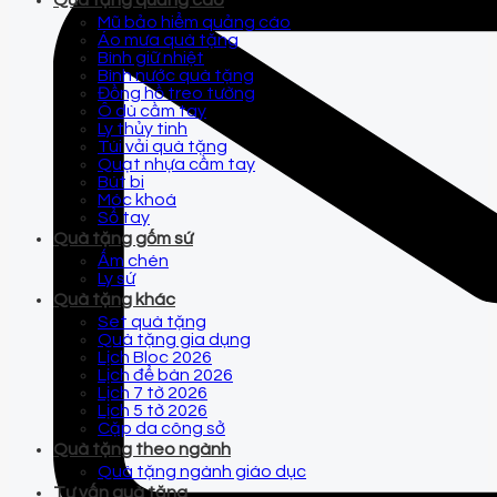
Quà tặng quảng cáo
Mũ bảo hiểm quảng cáo
Áo mưa quà tặng
Bình giữ nhiệt
Bình nước quà tặng
Đồng hồ treo tường
Ô dù cầm tay
Ly thủy tinh
Túi vải quà tặng
Quạt nhựa cầm tay
Bút bi
Móc khoá
Sổ tay
Quà tặng gốm sứ
Ấm chén
Ly sứ
Quà tặng khác
Set quà tặng
Quà tặng gia dụng
Lịch Bloc 2026
Lịch để bàn 2026
Lịch 7 tờ 2026
Lịch 5 tờ 2026
Cặp da công sở
Quà tặng theo ngành
Quà tặng ngành giáo dục
Tư vấn quà tặng