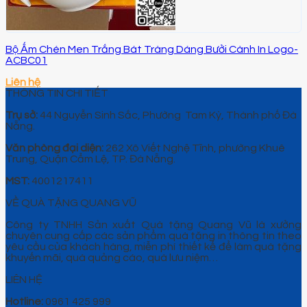
Bộ Ấm Chén Men Trắng Bát Tràng Dáng Bưởi Cành In Logo-
ACBC01
Liên hệ
THÔNG TIN CHI TIẾT
Trụ sở:
44 Nguyễn Sinh Sắc, Phường Tam Kỳ, Thành phố Đà
Nẵng.
Văn phòng đại diện:
262 Xô Viết Nghệ Tĩnh, phường Khuê
Trung, Quận Cẩm Lệ, TP. Đà Nẵng.
MST:
4001217411
VỀ QUÀ TẶNG QUANG VŨ
Công ty TNHH Sản xuất Quà tặng Quang Vũ là xưởng
chuyên cung cấp các sản phẩm quà tặng in thông tin theo
yêu cầu của khách hàng, miễn phí thiết kế để làm quà tặng
khuyến mãi, quà quảng cáo, quà lưu niệm…
LIÊN HỆ
Hotline:
0961 425 999