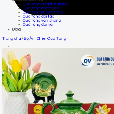
Quà tặng doanh nghiệp
Quà tặng nhân viên
Quà tặng khách hàng
Quà tặng đối tác
Quà tặng văn phòng
Quà tặng đại hội
Blog
Trang chủ
/
Bộ Ấm Chén Quà Tặng
Email
qtquangvu@gmail.com
Điện thoại
0961 425 999