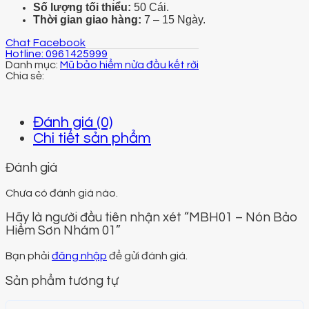
S
ố lượng tối thiểu:
50 Cái.
Thời gian giao hàng:
7 – 15 Ngày.
Chat Facebook
Hotline: 0961425999
Danh mục:
Mũ bảo hiểm nửa đầu kết rời
Đánh giá (0)
Chi tiết sản phẩm
Đánh giá
Chưa có đánh giá nào.
Hãy là người đầu tiên nhận xét “MBH01 – Nón Bảo
Hiểm Sơn Nhám 01”
Bạn phải
đăng nhập
để gửi đánh giá.
Sản phẩm tương tự