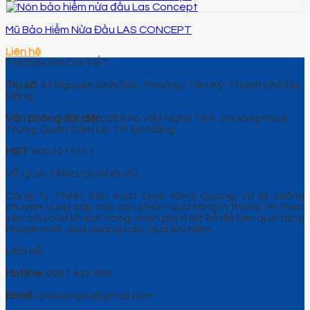
Mũ Bảo Hiểm Nửa Đầu LAS CONCEPT
Liên hệ
THÔNG TIN CHI TIẾT
Trụ sở:
44 Nguyễn Sinh Sắc, Phường Tam Kỳ, Thành phố Đà
Nẵng.
Văn phòng đại diện:
262 Xô Viết Nghệ Tĩnh, phường Khuê
Trung, Quận Cẩm Lệ, TP. Đà Nẵng.
MST:
4001217411
VỀ QUÀ TẶNG QUANG VŨ
Công ty TNHH Sản xuất Quà tặng Quang Vũ là xưởng
chuyên cung cấp các sản phẩm quà tặng in thông tin theo
yêu cầu của khách hàng, miễn phí thiết kế để làm quà tặng
khuyến mãi, quà quảng cáo, quà lưu niệm…
LIÊN HỆ
Hotline:
0961 425 999
Email:
qtquangvu@gmail.com