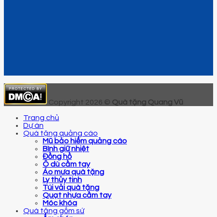
Copyright 2026 ©
Quà tặng Quang Vũ
Trang chủ
Dự án
Quà tặng quảng cáo
Mũ bảo hiểm quảng cáo
Bình giữ nhiệt
Đồng hồ
Ô dù cầm tay
Áo mưa quà tặng
Ly thủy tinh
Túi vải quà tặng
Quạt nhựa cầm tay
Móc khóa
Quà tặng gốm sứ