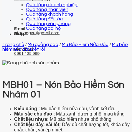
Quà tặng doanh nghiệp
Quà tặng nhân viên
Quà tặng khách hàng
Quà tặng đối tác
Quà tặng văn phòng
Quà tặng đại hội
Email
qtquangvu@gmail.com
Blog
Trang chủ
/
Mũ quảng cáo
/
Mũ Bảo Hiểm Nửa Đầu
/
Mũ bảo
hiểm nửa đầu kết rời
Điện thoại
0961 425 999
MBH01 – Nón Bảo Hiểm Sơn
Nhám 01
Kiểu dáng
:
Mũ bảo hiểm nửa đầu, vành kết rời.
Màu sắc chủ đạo :
Màu xanh dương phối màu trắng
Chất liệu nhựa:
Mũ bảo hiểm nhựa phổ thông.
Chất liệu dây, vải lót:
Dây dù chất lượng tốt, khóa dây
chắc chắn, vải ép nhiệt.