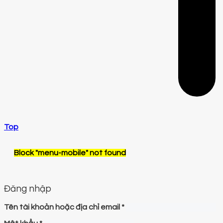
Top
Block
"menu-mobile"
not found
Đăng nhập
Tên tài khoản hoặc địa chỉ email
*