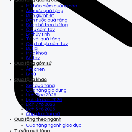
Quà tặng quảng cáo
Mũ bảo hiểm quảng cáo
Áo mưa quà tặng
Bình giữ nhiệt
Bình nước quà tặng
Đồng hồ treo tường
Ô dù cầm tay
Ly thủy tinh
Túi vải quà tặng
Quạt nhựa cầm tay
Bút bi
Móc khoá
Sổ tay
Quà tặng gốm sứ
Ấm chén
Ly sứ
Quà tặng khác
Set quà tặng
Quà tặng gia dụng
Lịch Bloc 2026
Lịch để bàn 2026
Lịch 7 tờ 2026
Lịch 5 tờ 2026
Cặp da công sở
Quà tặng theo ngành
Quà tặng ngành giáo dục
Tư vấn quà tặng