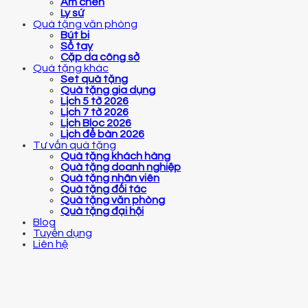
Ấm chén
Ly sứ
Quà tặng văn phòng
Bút bi
Sổ tay
Cặp da công sở
Quà tặng khác
Set quà tặng
Quà tặng gia dụng
Lịch 5 tờ 2026
Lịch 7 tờ 2026
Lịch Bloc 2026
Lịch để bàn 2026
Tư vấn quà tặng
Quà tặng khách hàng
Quà tặng doanh nghiệp
Quà tặng nhân viên
Quà tặng đối tác
Quà tặng văn phòng
Quà tặng đại hội
Blog
Tuyển dụng
Liên hệ