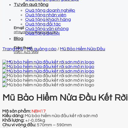
Tư vấn quà tặng
Quà tặng doanh nghiệp
Quà tặng nhân viên
Quà tặng khách hàng
Quà tặng đối tác
Email
Quà tặng văn phòng
qtquangvu@gmail.com
Quà tặng đại hội
Blog
Điện thoại
Trang chủ
/
Mũ quảng cáo
/
Mũ Bảo Hiểm Nửa Đầu
0961 425 999
Mũ Bảo Hiểm Nửa Đầu Kết Rờ
Mã sản phẩm:
NBH17
Kiểu dáng:
Mũ bảo hiểm nửa đầu kết rời sơn mờ
Khối lượng:
+/-0,05kg
Chu vi vòng đầu:
570mm – 590mm