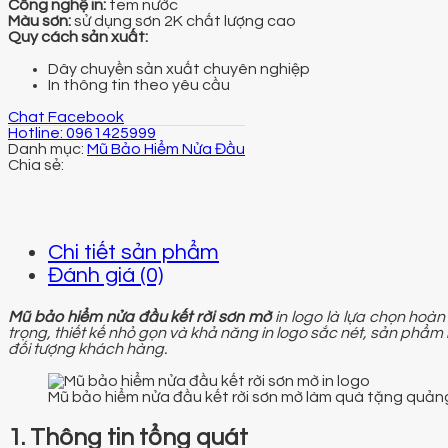
Công nghệ in:
tem nước
Màu sơn:
sử dụng sơn 2K chất lượng cao
Quy cách sản xuất:
Dây chuyền sản xuất chuyên nghiệp
In thông tin theo yêu cầu
Chat Facebook
Hotline: 0961425999
Danh mục:
Mũ Bảo Hiểm Nửa Đầu
Chi tiết sản phẩm
Đánh giá (0)
Mũ bảo hiểm nửa đầu kết rời sơn mờ
in logo là lựa chọn hoà
trọng, thiết kế nhỏ gọn và khả năng in logo sắc nét, sản phẩm
đối tượng khách hàng.
Mũ bảo hiểm nửa đầu kết rời sơn mờ làm quà tặng quản
1. Thông tin tổng quát