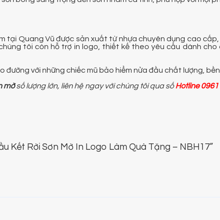
 tại Quang Vũ được sản xuất từ nhựa chuyên dụng cao cấp, l
chúng tôi còn hỗ trợ in logo, thiết kế theo yêu cầu dành ch
 đường với những chiếc mũ bảo hiểm nửa đầu chất lượng, bền
n mờ
số lượng lớn, liên hệ ngay với chúng tôi qua số
Hotline 0961
Đầu Kết Rời Sơn Mờ In Logo Làm Quà Tặng – NBH17”