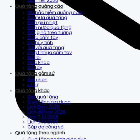
Lịch Tết 2026
Quà tặng quảng cáo
Mũ bảo hiểm quảng cáo
Áo mưa quà tặng
Bình giữ nhiệt
Bình nước quà tặng
Đồng hồ treo tường
Ô dù cầm tay
Ly thủy tinh
Túi vải quà tặng
Quạt nhựa cầm tay
Bút bi
Móc khoá
Sổ tay
Quà tặng gốm sứ
Ấm chén
Ly sứ
Quà tặng khác
Set quà tặng
Quà tặng gia dụng
Lịch Bloc 2026
Lịch để bàn 2026
Lịch 7 tờ 2026
Lịch 5 tờ 2026
Cặp da công sở
Quà tặng theo ngành
Quà tặng ngành giáo dục