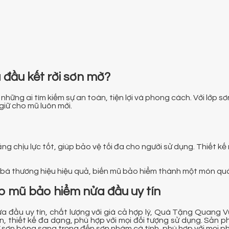
 đầu kết rời sơn mờ?
những ai tìm kiếm sự an toàn, tiện lợi và phong cách. Với lớp 
giữ cho mũ luôn mới.
chịu lực tốt, giúp bảo vệ tối đa cho người sử dụng. Thiết kế 
bá thương hiệu hiệu quả, biến mũ bảo hiểm thành một món quà 
p mũ bảo hiểm nửa đầu uy tín
 đầu uy tín, chất lượng với giá cả hợp lý, Quà Tặng Quang V
 thiết kế đa dạng, phù hợp với mọi đối tượng sử dụng. Sản
 sơn bóng sang trọng đến sơn nhám cá tính, phù hợp với mọi p