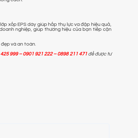
ớp xốp EPS dày giúp hấp thụ lực va đập hiệu quả,
o doanh nghiệp, giúp thương hiệu của bạn tiếp cận
 đẹp và an toàn.
 425 999 – 0901 921 222 – 0898 211 471
để được tư