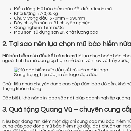
Kiểu dáng: Mũ bảo hiểm nửa đầu kết rời sơn mờ
Khối lượng: +/-0,05kg
Chu vi vòng đầu: 570mm – 590mm
Dây chuyền sản xuất chuyên nghiệp
Công nghệ in: tem nước
Màu sơn: sử dụng sơn 2K chất lượng cao
2. Tại sao nên lựa chọn mũ bảo hiểm nửa
Mũ bảo hiểm nửa đầu kết rời sơn mờ
là lựa chọn hoàn hảo cho 
ngoài tinh tế mà còn giúp hạn chế bám vân tay và trầy xước, 
Sang trọng, hiện đại, in ấn logo độc đáo
Chất liệu nhựa chuyên dụng cao cấp đảm bảo độ bền, khả năng 
tượng khách hàng.
Đặc biệt, khả năng in logo sắc nét giúp doanh nghiệp quảng 
3. Quà tặng Quang Vũ – chuyên cung cấ
Nếu bạn đang tìm kiếm một địa chỉ cung cấp mũ bảo hiểm nửa
cung cấp các dòng mũ bảo hiểm nửa đầu đạt chuẩn an toàn,
cao, độ bền vượt trội, mà còn có nhiều mẫu mã phong phú, từ