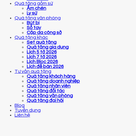
Quà tặng gốm sứ
Ấm chén
Ly sứ
Quà tặng văn phòng
Bút bi
Sổ tay
Cặp da công sở
Quà tặng khác
Set quà tặng
Quà tặng gia dụng
Lịch 5 tờ 2026
Lịch 7 tờ 2026
Lịch Bloc 2026
Lịch để bàn 2026
Tư vấn quà tặng
Quà tặng khách hàng
Quà tặng doanh nghiệp
Quà tặng nhân viên
Quà tặng đối tác
Quà tặng văn phòng
Quà tặng đại hội
Blog
Tuyển dụng
Liên hệ