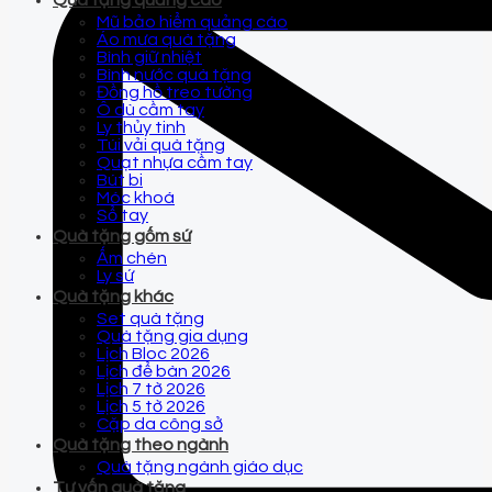
Quà tặng quảng cáo
Mũ bảo hiểm quảng cáo
Áo mưa quà tặng
Bình giữ nhiệt
Bình nước quà tặng
Đồng hồ treo tường
Ô dù cầm tay
Ly thủy tinh
Túi vải quà tặng
Quạt nhựa cầm tay
Bút bi
Móc khoá
Sổ tay
Quà tặng gốm sứ
Ấm chén
Ly sứ
Quà tặng khác
Set quà tặng
Quà tặng gia dụng
Lịch Bloc 2026
Lịch để bàn 2026
Lịch 7 tờ 2026
Lịch 5 tờ 2026
Cặp da công sở
Quà tặng theo ngành
Quà tặng ngành giáo dục
Tư vấn quà tặng