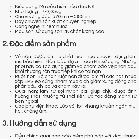
Kiểu dáng: Mũ bảo hiểm nửa đầu NS
Khối lượng: +/-0,05kg
Chu vi vòng đầu: 570mm – 590mm
Dây chuyền sản xuất chuyên nghiệp
Công nghệ in: tem nước
Màu sơn: sử dụng sơn 2K chất lượng cao
2. Đặc điểm sản phẩm
Vỏ nón: được làm từ chất liệu nhựa chuyên dụng làm
mũ bảo hiểm, đảm bảo độ an toàn khi sử dụng. Những
phôi này có tác dụng giảm va chạm bảo vệ phần đầu
khỏi thương tổn trực tiếp khi có tai nạn.
Ruột nón: Bộ phận ruột nón được làm từ các hạt nhựa
xốp EPS ép cứng nhằm mục đích giảm xung động cho
phần đầu khi có va chạm xảy ra.
Quai nón: làm từ sợi nylon dai giúp chịu được ảnh
hưởng thất thường từ thời tiết, lực tác động mạnh từ
bên ngoài.
Các phụ kiện khác: Lớp vải lót kháng khuẩn ngăn mùi
hôi, chống ẩm.
3. Hướng dẫn sử dụng
Điều chỉnh quai nón bảo hiểm phù hợp với kích thước