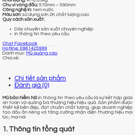
Chu vi vòng đầu:
570mm – 590mm
Công nghệ in:
tem nước
Màu sơn:
sử dụng sơn 2K chất lượng cao
Quy cách sản xuất:
Dây chuyền sản xuất chuyên nghiệp
In thông tin theo yêu cầu
Chat Facebook
Hotline: 0961425999
Danh mục:
Mũ quảng cáo
Chi tiết sản phẩm
Đánh giá (0)
Mũ bảo hiểm NS
in thông tin theo yêu cầu là sự kết hợp giữa
an toàn và quảng bá thương hiệu hiệu quả. Sản phẩm được
thiết kế bền đẹp, đạt chuẩn chất lượng, giúp doanh nghiệp
tạo dấu ấn riêng và tăng cường nhận diện thương hiệu mọi
lúc, mọi nơi.
1. Thông tin tổng quát