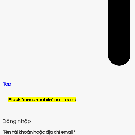
Top
Block
"menu-mobile"
not found
Đăng nhập
Tên tài khoản hoặc địa chỉ email
*