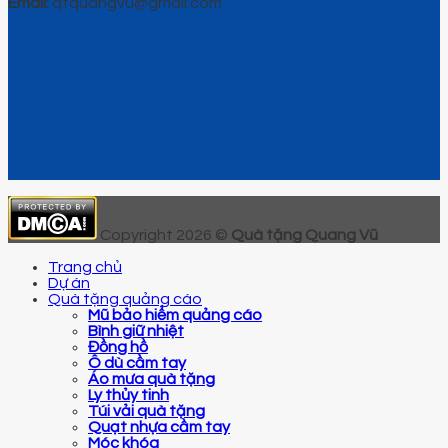
Email:
qtquangvu@gmail.com
Copyright 2026 ©
Quà tặng Quang Vũ
Trang chủ
Dự án
Quà tặng quảng cáo
Mũ bảo hiểm quảng cáo
Bình giữ nhiệt
Đồng hồ
Ô dù cầm tay
Áo mưa quà tặng
Ly thủy tinh
Túi vải quà tặng
Quạt nhựa cầm tay
Móc khóa