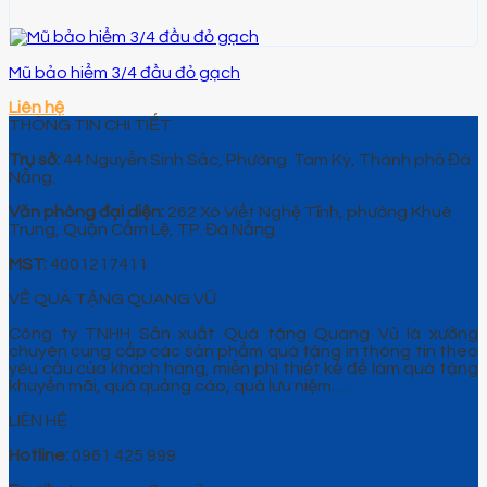
Mũ bảo hiểm 3/4 đầu đỏ gạch
Liên hệ
THÔNG TIN CHI TIẾT
Trụ sở:
44 Nguyễn Sinh Sắc, Phường Tam Kỳ, Thành phố Đà
Nẵng.
Văn phòng đại diện:
262 Xô Viết Nghệ Tĩnh, phường Khuê
Trung, Quận Cẩm Lệ, TP. Đà Nẵng.
MST:
4001217411
VỀ QUÀ TẶNG QUANG VŨ
Công ty TNHH Sản xuất Quà tặng Quang Vũ là xưởng
chuyên cung cấp các sản phẩm quà tặng in thông tin theo
yêu cầu của khách hàng, miễn phí thiết kế để làm quà tặng
khuyến mãi, quà quảng cáo, quà lưu niệm…
LIÊN HỆ
Hotline:
0961 425 999