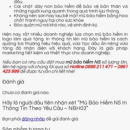
đầu.
Cài chặt dây nón bảo hiểm để bảo vệ bản thân và
những người xung quanh trong quá trình lưu thông.
Không nên sơn hay lau bề mặt mũ bảo hiểm bằng hóa
chất tránh nguy hại cho sức khỏe.
Bảo quản mũ nơi khô ráo, vệ sinh định kỳ.
Hiện nay, rất nhiều doanh nghiệp lựa chọn mũ bảo hiểm in
logo làm quà tặng. In thông tin lên mũ bảo hiểm là cách
quảng bá thương hiệu hiệu quả, vừa tạo dấu ấn riêng vừa
tăng độ nhận diện với khách hàng. Đây là giải pháp
marketing tiết kiệm và thiết thực cho doanh nghiệp.
Nếu bạn có nhu cầu đặt mua
mũ bảo hiểm NS
số lượng lớn,
liên hệ ngay với chúng tôi qua số
Hotline 0898 211 471 – 0961
425 999
để được tư vấn chi tiết nhé!
Đánh giá
Chưa có đánh giá nào.
Hãy là người đầu tiên nhận xét “Mũ Bảo Hiểm NS In
Thông Tin Theo Yêu Cầu – NBH03”
Bạn phải
đăng nhập
để gửi đánh giá.
Sản phẩm tương tự