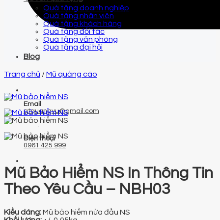
Quà tặng doanh nghiệp
Quà tặng nhân viên
Quà tặng khách hàng
Quà tặng đối tác
Quà tặng văn phòng
Quà tặng đại hội
Blog
Trang chủ
/
Mũ quảng cáo
Email
qtquangvu@gmail.com
Điện thoại
0961 425 999
Mũ Bảo Hiểm NS In Thông Tin
Theo Yêu Cầu – NBH03
Kiểu dáng:
Mũ bảo hiểm nửa đầu NS
Khối lượng:
+/-0,05kg