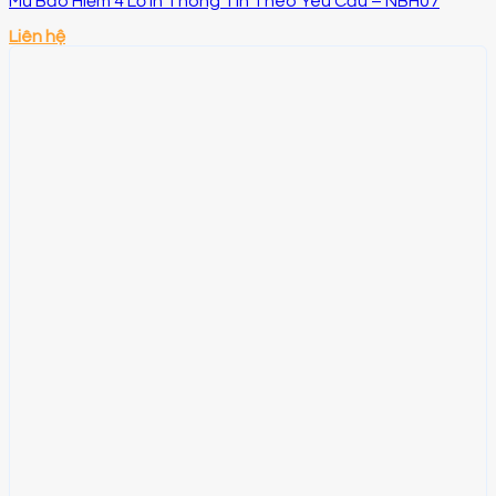
Mũ Bảo Hiểm 4 Lỗ In Thông Tin Theo Yêu Cầu – NBH07
Liên hệ