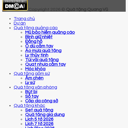
Copyright 2026 ©
Quà tặng Quang Vũ
Trang chủ
Dự án
Quà tặng quảng cáo
Mũ bảo hiểm quảng cáo
Bình giữ nhiệt
Đồng hồ
Ô dù cầm tay
Áo mưa quà tặng
Ly thủy tinh
Túi vải quà tặng
Quạt nhựa cầm tay
Móc khóa
Quà tặng gốm sứ
Ấm chén
Ly sứ
Quà tặng văn phòng
Bút bi
Sổ tay
Cặp da công sở
Quà tặng khác
Set quà tặng
Quà tặng gia dụng
Lịch 5 tờ 2026
Lịch 7 tờ 2026