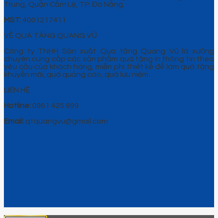
Trung, Quận Cẩm Lệ, TP. Đà Nẵng.
MST:
4001217411
VỀ QUÀ TẶNG QUANG VŨ
Công ty TNHH Sản xuất Quà tặng Quang Vũ là xưởng
chuyên cung cấp các sản phẩm quà tặng in thông tin theo
yêu cầu của khách hàng, miễn phí thiết kế để làm quà tặng
khuyến mãi, quà quảng cáo, quà lưu niệm…
LIÊN HỆ
Hotline:
0961 425 999
Email:
qtquangvu@gmail.com