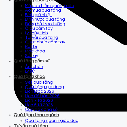
Quà tặng quảng cáo
Mũ bảo hiểm quảng cáo
Áo mưa quà tặng
Bình giữ nhiệt
Bình nước quà tặng
Đồng hồ treo tường
Ô dù cầm tay
Ly thủy tinh
Túi vải quà tặng
Quạt nhựa cầm tay
Bút bi
Móc khoá
Sổ tay
Quà tặng gốm sứ
Ấm chén
Ly sứ
Quà tặng khác
Set quà tặng
Quà tặng gia dụng
Lịch Bloc 2026
Lịch để bàn 2026
Lịch 7 tờ 2026
Lịch 5 tờ 2026
Cặp da công sở
Quà tặng theo ngành
Quà tặng ngành giáo dục
Tư vấn quà tặng