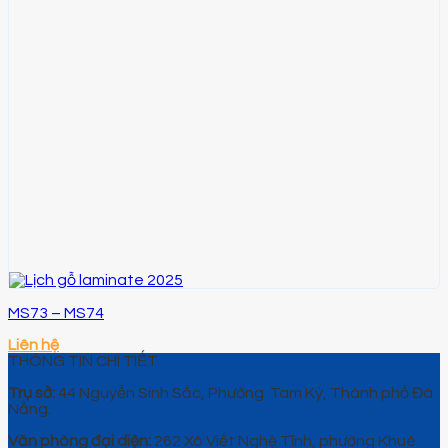
MS73 – MS74
Liên hệ
THÔNG TIN CHI TIẾT
Trụ sở:
44 Nguyễn Sinh Sắc, Phường Tam Kỳ, Thành phố Đà
Nẵng.
Văn phòng đại diện:
262 Xô Viết Nghệ Tĩnh, phường Khuê