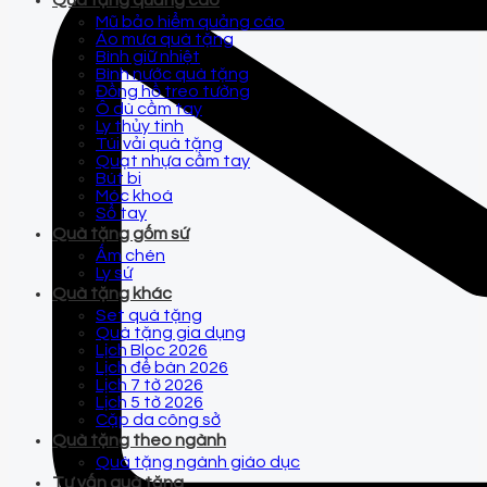
Quà tặng quảng cáo
Mũ bảo hiểm quảng cáo
Áo mưa quà tặng
Bình giữ nhiệt
Bình nước quà tặng
Đồng hồ treo tường
Ô dù cầm tay
Ly thủy tinh
Túi vải quà tặng
Quạt nhựa cầm tay
Bút bi
Móc khoá
Sổ tay
Quà tặng gốm sứ
Ấm chén
Ly sứ
Quà tặng khác
Set quà tặng
Quà tặng gia dụng
Lịch Bloc 2026
Lịch để bàn 2026
Lịch 7 tờ 2026
Lịch 5 tờ 2026
Cặp da công sở
Quà tặng theo ngành
Quà tặng ngành giáo dục
Tư vấn quà tặng