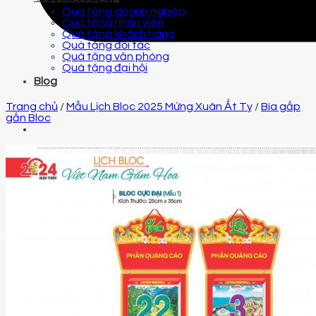
Quà tặng doanh nghiệp
Quà tặng nhân viên
Quà tặng khách hàng
Quà tặng đối tác
Quà tặng văn phòng
Quà tặng đại hội
Blog
Trang chủ
/
Mẫu Lịch Bloc 2025 Mừng Xuân Ất Tỵ
/
Bìa gấp
gắn Bloc
Email
qtquangvu@gmail.com
Điện thoại
0961 425 999