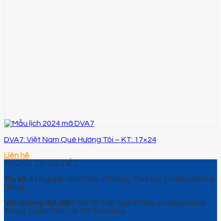
DVA7: Việt Nam Quê Hương Tôi – KT: 17×24
Liên hệ
THÔNG TIN CHI TIẾT
Trụ sở:
44 Nguyễn Sinh Sắc, Phường Tam Kỳ, Thành phố Đà
Nẵng.
Văn phòng đại diện:
262 Xô Viết Nghệ Tĩnh, phường Khuê
Trung, Quận Cẩm Lệ, TP. Đà Nẵng.