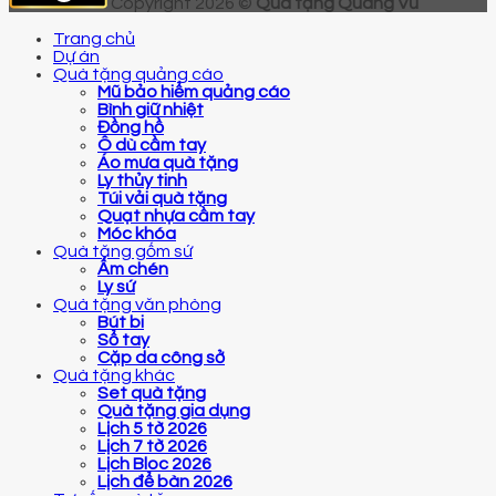
Copyright 2026 ©
Quà tặng Quang Vũ
Trang chủ
Dự án
Quà tặng quảng cáo
Mũ bảo hiểm quảng cáo
Bình giữ nhiệt
Đồng hồ
Ô dù cầm tay
Áo mưa quà tặng
Ly thủy tinh
Túi vải quà tặng
Quạt nhựa cầm tay
Móc khóa
Quà tặng gốm sứ
Ấm chén
Ly sứ
Quà tặng văn phòng
Bút bi
Sổ tay
Cặp da công sở
Quà tặng khác
Set quà tặng
Quà tặng gia dụng
Lịch 5 tờ 2026
Lịch 7 tờ 2026
Lịch Bloc 2026
Lịch để bàn 2026