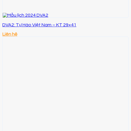
DVA2: Tự Hào Việt Nam – KT 29×41
Liên hệ