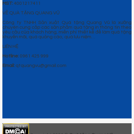
MST:
4001217411
VỀ QUÀ TẶNG QUANG VŨ
Công ty TNHH Sản xuất Quà tặng Quang Vũ là xưởng
chuyên cung cấp các sản phẩm quà tặng in thông tin theo
yêu cầu của khách hàng, miễn phí thiết kế để làm quà tặng
khuyến mãi, quà quảng cáo, quà lưu niệm…
LIÊN HỆ
Hotline:
0961 425 999
Email:
qtquangvu@gmail.com