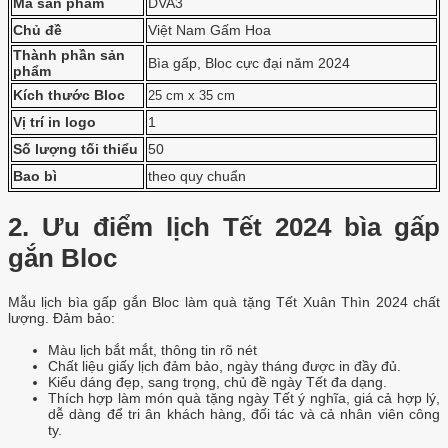
Mã sản phẩm
DVA3
Chủ đề
Việt Nam Gấm Hoa
Thành phần sản
Bìa gấp, Bloc cực đại năm 2024
phẩm
Kích thước Bloc
25 cm x 35 cm
Vị trí in logo
1
Số lượng tối thiểu
50
Bao bì
theo quy chuẩn
2. Ưu điểm lịch Tết 2024 bìa gấp
gắn Bloc
Mẫu lịch bìa gấp gắn Bloc làm quà tặng Tết Xuân Thìn 2024 chất
lượng. Đảm bảo:
Màu lịch bắt mắt, thông tin rõ nét
Chất liệu giấy lịch đảm bảo, ngày tháng được in đầy đủ.
Kiểu dáng đẹp, sang trọng, chủ đề ngày Tết đa dạng.
Thích hợp làm món quà tặng ngày Tết ý nghĩa, giá cả hợp lý,
dễ dàng để tri ân khách hàng, đối tác và cả nhân viên công
ty.