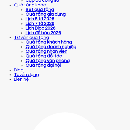
Cặp da công sở
Quà tặng khác
Set quà tặng
Quà tặng gia dụng
Lịch 5 tờ 2026
Lịch 7 tờ 2026
Lịch Bloc 2026
Lịch để bàn 2026
Tư vấn quà tặng
Quà tặng khách hàng
Quà tặng doanh nghiệp
Quà tặng nhân viên
Quà tặng đối tác
Quà tặng văn phòng
Quà tặng đại hội
Blog
Tuyển dụng
Liên hệ