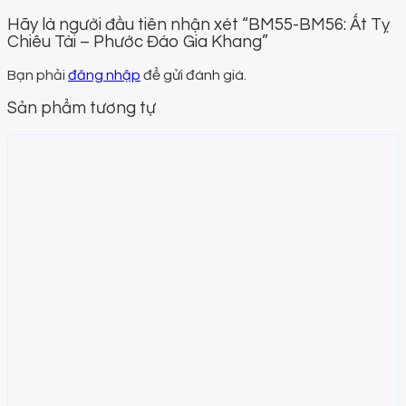
Hãy là người đầu tiên nhận xét “BM55-BM56: Ất Tỵ
Chiêu Tài – Phước Đáo Gia Khang”
Bạn phải
đăng nhập
để gửi đánh giá.
Sản phẩm tương tự