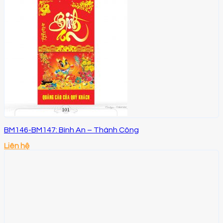
BM146-BM147: Bình An – Thành Công
Liên hệ