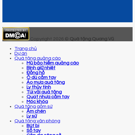
Copyright 2026 ©
Quà tặng Quang Vũ
Trang chủ
Dự án
Quà tặng quảng cáo
Mũ bảo hiểm quảng cáo
Bình giữ nhiệt
Đồng hồ
Ô dù cầm tay
Áo mưa quà tặng
Ly thủy tinh
Túi vải quà tặng
Quạt nhựa cầm tay
Móc khóa
Quà tặng gốm sứ
Ấm chén
Ly sứ
Quà tặng văn phòng
Bút bi
Sổ tay