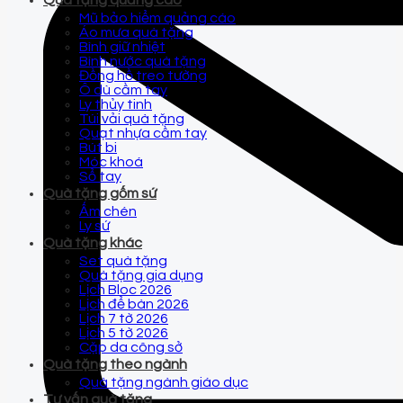
Quà tặng quảng cáo
Mũ bảo hiểm quảng cáo
Áo mưa quà tặng
Bình giữ nhiệt
Bình nước quà tặng
Đồng hồ treo tường
Ô dù cầm tay
Ly thủy tinh
Túi vải quà tặng
Quạt nhựa cầm tay
Bút bi
Móc khoá
Sổ tay
Quà tặng gốm sứ
Ấm chén
Ly sứ
Quà tặng khác
Set quà tặng
Quà tặng gia dụng
Lịch Bloc 2026
Lịch để bàn 2026
Lịch 7 tờ 2026
Lịch 5 tờ 2026
Cặp da công sở
Quà tặng theo ngành
Quà tặng ngành giáo dục
Tư vấn quà tặng