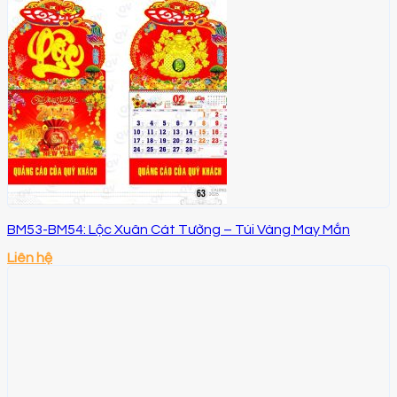
BM53-BM54: Lộc Xuân Cát Tường – Túi Vàng May Mắn
Liên hệ