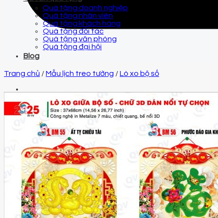
Quà tặng doanh nghiệp
Quà tặng nhân viên
Quà tặng khách hàng
Quà tặng đối tác
Quà tặng văn phòng
Quà tặng đại hội
Blog
Trang chủ
/
Mẫu lịch treo tường
/
Lò xo bộ số
Email
qtquangvu@gmail.com
Điện thoại
0961 425 999