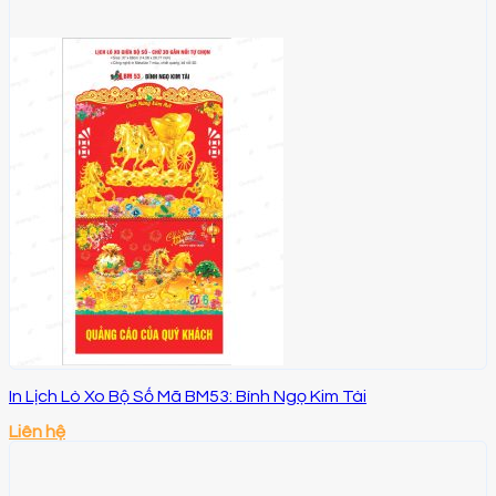
In Lịch Lò Xo Bộ Số Mã BM53: Bính Ngọ Kim Tài
Liên hệ