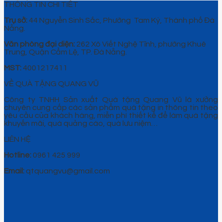
THÔNG TIN CHI TIẾT
Trụ sở:
44 Nguyễn Sinh Sắc, Phường Tam Kỳ, Thành phố Đà
Nẵng.
Văn phòng đại diện:
262 Xô Viết Nghệ Tĩnh, phường Khuê
Trung, Quận Cẩm Lệ, TP. Đà Nẵng.
MST:
4001217411
VỀ QUÀ TẶNG QUANG VŨ
Công ty TNHH Sản xuất Quà tặng Quang Vũ là xưởng
chuyên cung cấp các sản phẩm quà tặng in thông tin theo
yêu cầu của khách hàng, miễn phí thiết kế để làm quà tặng
khuyến mãi, quà quảng cáo, quà lưu niệm…
LIÊN HỆ
Hotline:
0961 425 999
Email:
qtquangvu@gmail.com