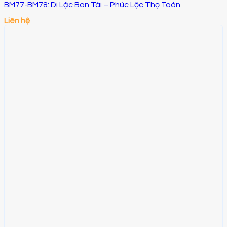
BM77-BM78: Di Lặc Ban Tài – Phúc Lộc Thọ Toàn
Liên hệ