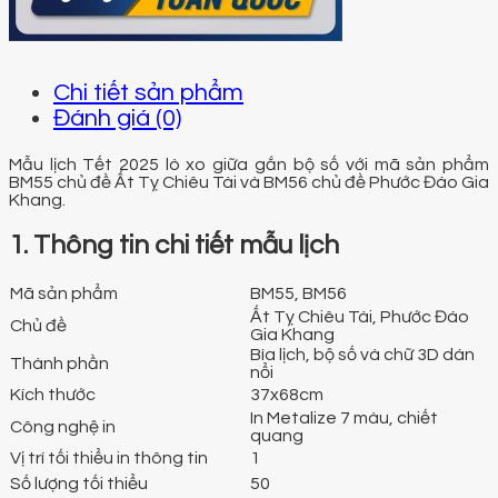
Chi tiết sản phẩm
Đánh giá (0)
Mẫu lịch Tết 2025 lò xo giữa gắn bộ số với mã sản phẩm
BM55 chủ đề Ất Tỵ Chiêu Tài và BM56 chủ đề Phước Đáo Gia
Khang.
1. Thông tin chi tiết mẫu lịch
Mã sản phẩm
BM55, BM56
Ất Tỵ Chiêu Tài, Phước Đáo
Chủ đề
Gia Khang
Bìa lịch, bộ số và chữ 3D dán
Thành phần
nổi
Kích thước
37x68cm
In Metalize 7 màu, chiết
Công nghệ in
quang
Vị trí tối thiểu in thông tin
1
Số lượng tối thiểu
50