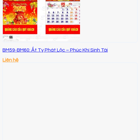
BM59-BM60: Ất Tỵ Phát Lộc – Phúc Khí Sinh Tài
Liên hệ