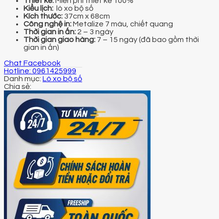
Thiết kế:
Miễn phí thiết kế 100%
Kiểu lịch:
lò xo bộ số
Kích thước:
37cm x 68cm
Công nghệ in:
Metalize 7 màu, chiết quang
Thời gian in ấn:
2 – 3 ngày
Thời gian giao hàng:
7 – 15 ngày (đã bao gồm thời
gian in ấn)
Chat Facebook
Hotline: 0961425999
Danh mục:
Lò xo bộ số