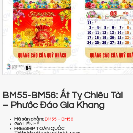
BM55-BM56: Ất Tỵ Chiêu Tài
– Phước Đáo Gia Khang
Mã sản phẩm:
BM55 – BM56
Giá:
LIÊN HỆ
FREESHIP TOÀN QUỐC