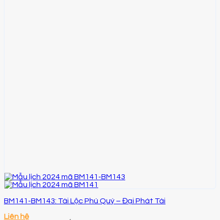
BM141-BM143: Tài Lộc Phú Quý – Đại Phát Tài
Liên hệ