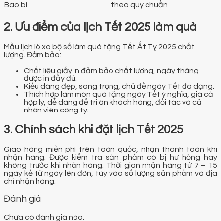
Bao bì
theo quy chuẩn
2. Ưu điểm của lịch Tết 2025 làm quà
Mẫu lịch lò xo bộ số làm quà tặng Tết Ất Tỵ 2025 chất
lượng. Đảm bảo:
Chất liệu giấy in đảm bảo chất lượng, ngày tháng
được in đầy đủ.
Kiểu dáng đẹp, sang trọng, chủ đề ngày Tết đa dạng.
Thích hợp làm món quà tặng ngày Tết ý nghĩa, giá cả
hợp lý, dễ dàng để tri ân khách hàng, đối tác và cả
nhân viên công ty.
3. Chính sách khi đặt lịch Tết 2025
Giao hàng miễn phí trên toàn quốc, nhận thanh toán khi
nhận hàng. Được kiểm tra sản phẩm có bị hư hỏng hay
không trước khi nhận hàng. Thời gian nhận hàng từ 7 – 15
ngày kể từ ngày lên đơn, tùy vào số lượng sản phẩm và địa
chỉ nhận hàng.
Đánh giá
Chưa có đánh giá nào.