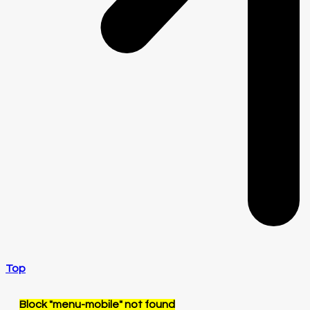
Top
Block
"menu-mobile"
not found