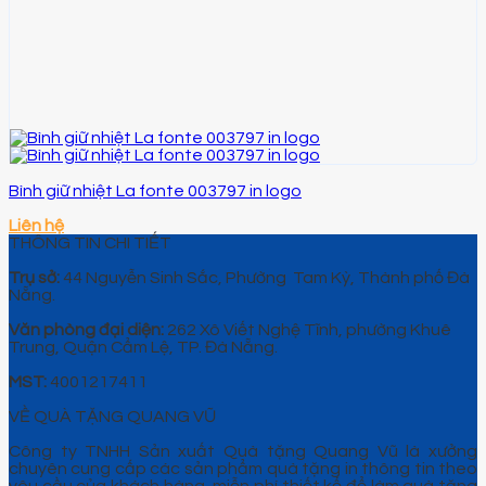
Bình giữ nhiệt La fonte 003797 in logo
Liên hệ
THÔNG TIN CHI TIẾT
Trụ sở:
44 Nguyễn Sinh Sắc, Phường Tam Kỳ, Thành phố Đà
Nẵng.
Văn phòng đại diện:
262 Xô Viết Nghệ Tĩnh, phường Khuê
Trung, Quận Cẩm Lệ, TP. Đà Nẵng.
MST:
4001217411
VỀ QUÀ TẶNG QUANG VŨ
Công ty TNHH Sản xuất Quà tặng Quang Vũ là xưởng
chuyên cung cấp các sản phẩm quà tặng in thông tin theo
yêu cầu của khách hàng, miễn phí thiết kế để làm quà tặng