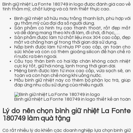
Bình giữ nhiệt La Fonte 180749 in logo được đánh giá cao về
tính thẩm mỹ, chất lượng và cả tính thiết thực cao.
Bình giữ nhiệt sở hữu màu trắng thanh lịch, phù hợp với
gu thẩm mỹ của đại đa số người dùng.
Sản phẩm có hình trụ cao thanh thoát, rất đẹp mắt
và dễ dàng mang theo khi đi làm, đi chơi, đi học,…
Sản phẩm được làm từ chất liệu inox 304 cao cấp, đẹp
mắt và chống han gỉ trong thời gian dài sử dụng.
Nắp bình được làm từ nhựa PP cao cấp, an toàn cho
sức khỏe và còn có thêm gioăng silicon để hạn chế rò
rỉ nước ra bên ngoài.
Cấu tạo thân bình có hai lớp chân không cách nhiệt
cực kỳ tốt, giữ hơi nóng, lạnh trong thời gian dài.
Miệng bình được làm từ inox cao cấp, vừa sạch sẽ, an
toàn và còn hạn chế nóng khi uống nước.
Mẫu bình giữ nhiệt này có thêm bộ phận lọc trà, giúp
đáp ứng nhu cầu sử dụng của nhiều người.
Bình giữ nhiệt La Fonte 180749 in logo thiết kế an toàn
Lý do nên chọn bình giữ nhiệt La Fonte
180749 làm quà tặng
Có rất nhiều lý do khiến các doanh nghiệp lựa chọn bình giữ