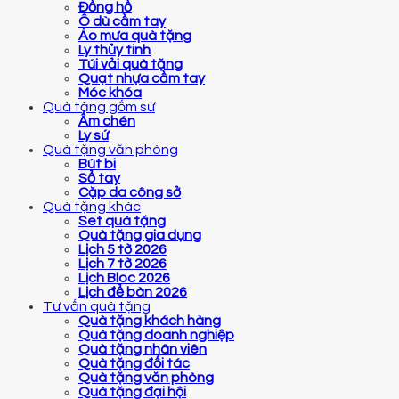
Đồng hồ
Ô dù cầm tay
Áo mưa quà tặng
Ly thủy tinh
Túi vải quà tặng
Quạt nhựa cầm tay
Móc khóa
Quà tặng gốm sứ
Ấm chén
Ly sứ
Quà tặng văn phòng
Bút bi
Sổ tay
Cặp da công sở
Quà tặng khác
Set quà tặng
Quà tặng gia dụng
Lịch 5 tờ 2026
Lịch 7 tờ 2026
Lịch Bloc 2026
Lịch để bàn 2026
Tư vấn quà tặng
Quà tặng khách hàng
Quà tặng doanh nghiệp
Quà tặng nhân viên
Quà tặng đối tác
Quà tặng văn phòng
Quà tặng đại hội