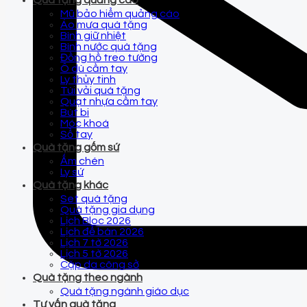
Quà tặng quảng cáo
Mũ bảo hiểm quảng cáo
Áo mưa quà tặng
Bình giữ nhiệt
Bình nước quà tặng
Đồng hồ treo tường
Ô dù cầm tay
Ly thủy tinh
Túi vải quà tặng
Quạt nhựa cầm tay
Bút bi
Móc khoá
Sổ tay
Quà tặng gốm sứ
Ấm chén
Ly sứ
Quà tặng khác
Set quà tặng
Quà tặng gia dụng
Lịch Bloc 2026
Lịch để bàn 2026
Lịch 7 tờ 2026
Lịch 5 tờ 2026
Cặp da công sở
Quà tặng theo ngành
Quà tặng ngành giáo dục
Tư vấn quà tặng