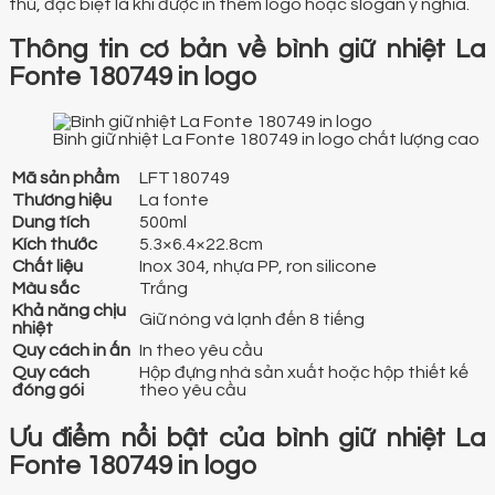
thú, đặc biệt là khi được in thêm logo hoặc slogan ý nghĩa.
Thông tin cơ bản về bình giữ nhiệt La
Fonte 180749 in logo
Bình giữ nhiệt La Fonte 180749 in logo chất lượng cao
Mã sản phẩm
LFT180749
Thương hiệu
La fonte
Dung tích
500ml
Kích thước
5.3×6.4×22.8cm
Chất liệu
Inox 304, nhựa PP, ron silicone
Màu sắc
Trắng
Khả năng chịu
Giữ nóng và lạnh đến 8 tiếng
nhiệt
Quy cách in ấn
In theo yêu cầu
Quy cách
Hộp đựng nhà sản xuất hoặc hộp thiết kế
đóng gói
theo yêu cầu
Ưu điểm nổi bật của bình giữ nhiệt La
Fonte 180749 in logo