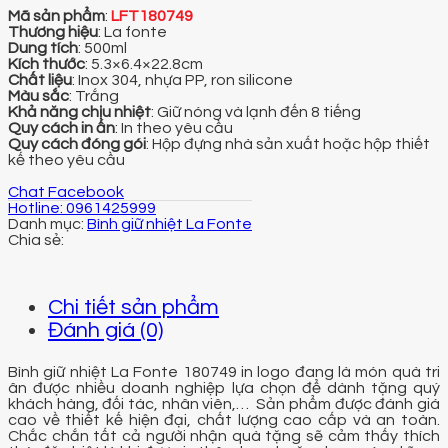
Mã sản phẩm
:
LFT180749
Thương hiệu
: La fonte
Dung tích
: 500ml
Kích thước
: 5.3×6.4×22.8cm
Chất liệu
: Inox 304, nhựa PP, ron silicone
Màu sắc
: Trắng
Khả năng chịu nhiệt
: Giữ nóng và lạnh đến 8 tiếng
Quy cách in ấn
: In theo yêu cầu
Quy cách đóng gói
: Hộp đựng nhà sản xuất hoặc hộp thiết
kế theo yêu cầu
Chat Facebook
Hotline: 0961425999
Danh mục:
Bình giữ nhiệt La Fonte
Chi tiết sản phẩm
Đánh giá (0)
Bình giữ nhiệt La Fonte 180749 in logo đang là món quà tri
ân được nhiều doanh nghiệp lựa chọn để dành tặng quý
khách hàng, đối tác, nhân viên,… Sản phẩm được đánh giá
cao về thiết kế hiện đại, chất lượng cao cấp và an toàn.
Chắc chắn tất cả người nhận quà tặng sẽ cảm thấy thích