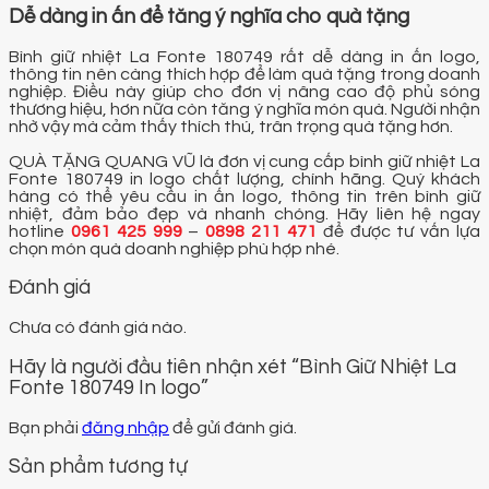
Dễ dàng in ấn để tăng ý nghĩa cho quà tặng
Bình giữ nhiệt La Fonte 180749 rất dễ dàng in ấn logo,
thông tin nên càng thích hợp để làm quà tặng trong doanh
nghiệp. Điều này giúp cho đơn vị nâng cao độ phủ sóng
thương hiệu, hơn nữa còn tăng ý nghĩa món quà. Người nhận
nhờ vậy mà cảm thấy thích thú, trân trọng quà tặng hơn.
QUÀ TẶNG QUANG VŨ là đơn vị cung cấp bình giữ nhiệt La
Fonte 180749 in logo chất lượng, chính hãng. Quý khách
hàng có thể yêu cầu in ấn logo, thông tin trên bình giữ
nhiệt, đảm bảo đẹp và nhanh chóng. Hãy liên hệ ngay
hotline
0961 425 999
–
0898 211 471
để được tư vấn lựa
chọn món quà doanh nghiệp phù hợp nhé.
Đánh giá
Chưa có đánh giá nào.
Hãy là người đầu tiên nhận xét “Bình Giữ Nhiệt La
Fonte 180749 In logo”
Bạn phải
đăng nhập
để gửi đánh giá.
Sản phẩm tương tự