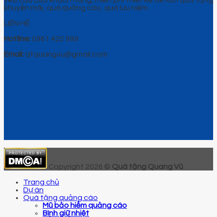
khuyến mãi, quà quảng cáo, quà lưu niệm…
LIÊN HỆ
Hotline:
0961 425 999
Email:
qtquangvu@gmail.com
Copyright 2026 ©
Quà tặng Quang Vũ
Trang chủ
Dự án
Quà tặng quảng cáo
Mũ bảo hiểm quảng cáo
Bình giữ nhiệt