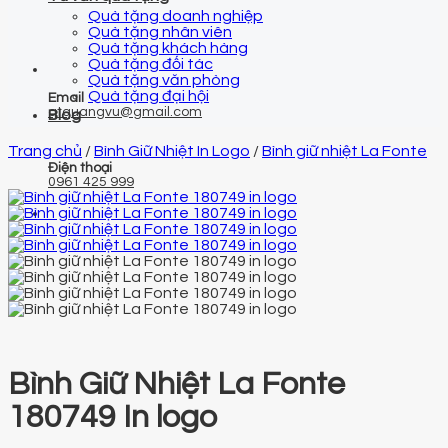
Quà tặng doanh nghiệp
Quà tặng nhân viên
Quà tặng khách hàng
Quà tặng đối tác
Quà tặng văn phòng
Quà tặng đại hội
Email
qtquangvu@gmail.com
Blog
Trang chủ
/
Bình Giữ Nhiệt In Logo
/
Bình giữ nhiệt La Fonte
Điện thoại
0961 425 999
Bình Giữ Nhiệt La Fonte
180749 In logo