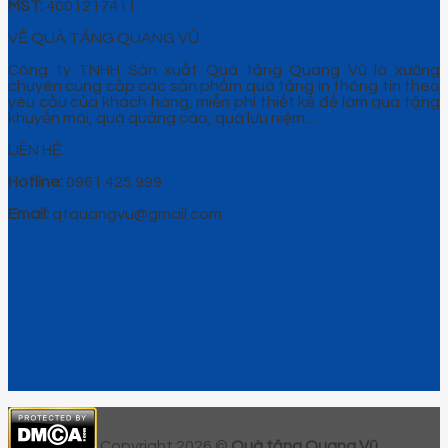
MST:
4001217411
VỀ QUÀ TẶNG QUANG VŨ
Công ty TNHH Sản xuất Quà tặng Quang Vũ là xưởng
chuyên cung cấp các sản phẩm quà tặng in thông tin theo
yêu cầu của khách hàng, miễn phí thiết kế để làm quà tặng
khuyến mãi, quà quảng cáo, quà lưu niệm…
LIÊN HỆ
Hotline:
0961 425 999
Email:
qtquangvu@gmail.com
Copyright 2026 ©
Quà tặng Quang Vũ