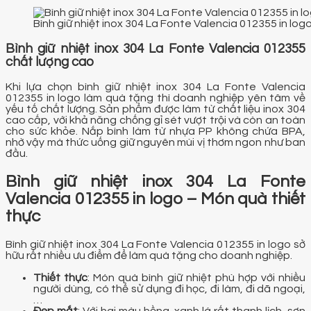
Bình giữ nhiệt inox 304 La Fonte Valencia 012355 in log
Bình giữ nhiệt inox 304 La Fonte Valencia 012355
chất lượng cao
Khi lựa chọn bình giữ nhiệt inox 304 La Fonte Valencia
012355 in logo làm quà tặng thì doanh nghiệp yên tâm về
yếu tố chất lượng. Sản phẩm được làm từ chất liệu inox 304
cao cấp, với khả năng chống gỉ sét vượt trội và còn an toàn
cho sức khỏe. Nắp bình làm từ nhựa PP không chứa BPA,
nhờ vậy mà thức uống giữ nguyên mùi vị thơm ngon như ban
đầu.
Bình giữ nhiệt inox 304 La Fonte
Valencia 012355 in logo – Món quà thiết
thực
Bình giữ nhiệt inox 304 La Fonte Valencia 012355 in logo sở
hữu rất nhiều ưu điểm để làm quà tặng cho doanh nghiệp.
Thiết thực
: Món quà bình giữ nhiệt phù hợp với nhiều
người dùng, có thể sử dụng đi học, đi làm, đi dã ngoại,
…