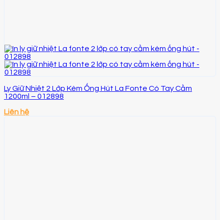
Ly Giữ Nhiệt 2 Lớp Kèm Ống Hút La Fonte Có Tay Cầm
1200ml – 012898
Liên hệ