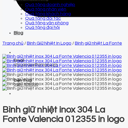
Quà tặng doanh nghiệp
Quà tặng nhân viên
Quà tặng khách hàng
Quà tặng đối tác
Quà tặng văn phòng
Quà tặng đại hội
Blog
Trang chủ
/
Bình Giữ Nhiệt In Logo
/
Bình giữ nhiệt La Fonte
Email
qtquangvu@gmail.com
Điện thoại
0961 425 999
Bình giữ nhiệt inox 304 La
Fonte Valencia 012355 in logo