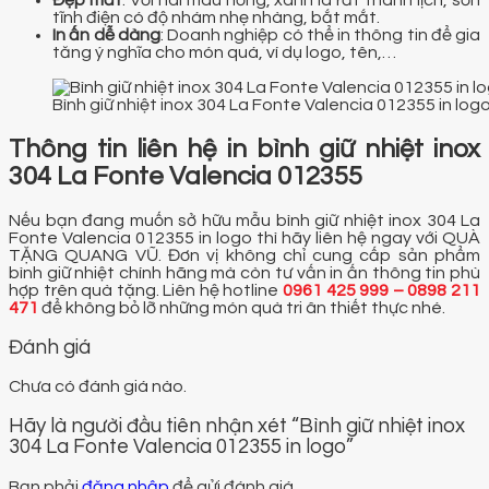
Đẹp mắt
: Với hai màu hồng, xanh lá rất thanh lịch, sơn
tĩnh điện có độ nhám nhẹ nhàng, bắt mắt.
In ấn dễ dàng
: Doanh nghiệp có thể in thông tin để gia
tăng ý nghĩa cho món quá, ví dụ logo, tên,…
Bình giữ nhiệt inox 304 La Fonte Valencia 012355 in log
Thông tin liên hệ in bình giữ nhiệt inox
304 La Fonte Valencia 012355
Nếu bạn đang muốn sở hữu mẫu bình giữ nhiệt inox 304 La
Fonte Valencia 012355 in logo thì hãy liên hệ ngay với QUÀ
TẶNG QUANG VŨ. Đơn vị không chỉ cung cấp sản phẩm
bình giữ nhiệt chính hãng mà còn tư vấn in ấn thông tin phù
hợp trên quà tặng. Liên hệ hotline
0961 425 999 – 0898 211
471
để không bỏ lỡ những món quà tri ân thiết thực nhé.
Đánh giá
Chưa có đánh giá nào.
Hãy là người đầu tiên nhận xét “Bình giữ nhiệt inox
304 La Fonte Valencia 012355 in logo”
Bạn phải
đăng nhập
để gửi đánh giá.