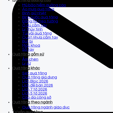
Quà tặng quảng cáo
Mũ bảo hiểm quảng cáo
Áo mưa quà tặng
Bình giữ nhiệt
Bình nước quà tặng
Đồng hồ treo tường
Ô dù cầm tay
Ly thủy tinh
Túi vải quà tặng
Quạt nhựa cầm tay
Bút bi
Móc khoá
Sổ tay
Quà tặng gốm sứ
Ấm chén
Ly sứ
Quà tặng khác
Set quà tặng
Quà tặng gia dụng
Lịch Bloc 2026
Lịch để bàn 2026
Lịch 7 tờ 2026
Lịch 5 tờ 2026
Cặp da công sở
Quà tặng theo ngành
Quà tặng ngành giáo dục
Tư vấn quà tặng