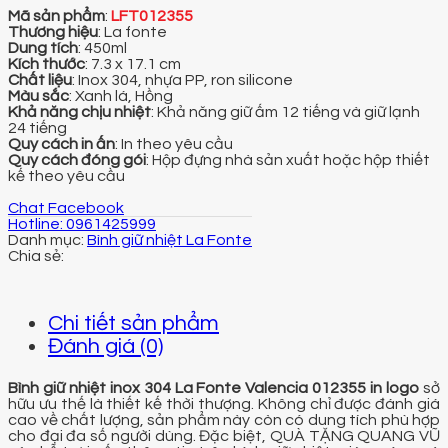
Mã sản phẩm
:
LFT012355
Thương hiệu
: La fonte
Dung tích
: 450ml
Kích thước
: 7.3 x 17.1 cm
Chất liệu
: Inox 304, nhựa PP, ron silicone
Màu sắc
: Xanh lá, Hồng
Khả năng chịu nhiệt
: Khả năng giữ ấm 12 tiếng và giữ lạnh
24 tiếng
Quy cách in ấn
: In theo yêu cầu
Quy cách đóng gói
: Hộp đựng nhà sản xuất hoặc hộp thiết
kế theo yêu cầu
Chat Facebook
Hotline: 0961425999
Danh mục:
Bình giữ nhiệt La Fonte
Chi tiết sản phẩm
Đánh giá (0)
Bình giữ nhiệt inox 304 La Fonte Valencia 012355 in logo
sở
hữu ưu thế là thiết kế thời thượng. Không chỉ được đánh giá
cao về chất lượng, sản phẩm này còn có dung tích phù hợp
cho đại đa số người dùng. Đặc biệt, QUÀ TẶNG QUANG VŨ