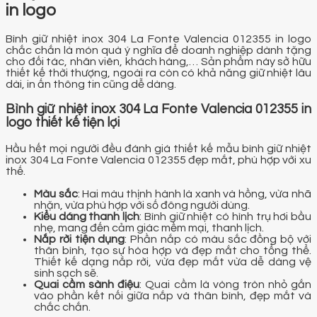
in logo
Bình giữ nhiệt inox 304 La Fonte Valencia 012355 in logo
chắc chắn là món quà ý nghĩa để doanh nghiệp dành tặng
cho đối tác, nhân viên, khách hàng,… Sản phẩm này sở hữu
thiết kế thời thượng, ngoài ra còn có khả năng giữ nhiệt lâu
dài, in ấn thông tin cũng dễ dàng.
Bình giữ nhiệt inox 304 La Fonte Valencia 012355 in
logo thiết kế tiện lợi
Hầu hết mọi người đều đánh giá thiết kế mẫu bình giữ nhiệt
inox 304 La Fonte Valencia 012355 đẹp mắt, phù hợp với xu
thế.
Màu sắc
: Hai màu thịnh hành là xanh và hồng, vừa nhã
nhặn, vừa phù hợp với số đông người dùng.
Kiểu dáng thanh lịch
: Bình giữ nhiệt có hình trụ hơi bầu
nhẹ, mang đến cảm giác mềm mại, thanh lịch.
Nắp rời tiện dụng
: Phần nắp có màu sắc đồng bộ với
thân bình, tạo sự hòa hợp và đẹp mắt cho tổng thể.
Thiết kế dạng nắp rời, vừa đẹp mắt vừa dễ dàng vệ
sinh sạch sẽ.
Quai cầm sành điệu
: Quai cầm là vòng tròn nhỏ gắn
vào phần kết nối giữa nắp và thân bình, đẹp mắt và
chắc chắn.