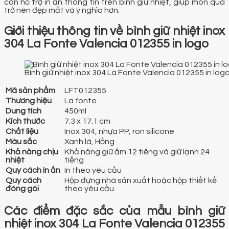
còn hỗ trợ in ấn thông tin trên bình giữ nhiệt, giúp món quà
trở nên đẹp mắt và ý nghĩa hơn.
Giới thiệu thông tin về bình giữ nhiệt inox
304 La Fonte Valencia 012355 in logo
Bình giữ nhiệt inox 304 La Fonte Valencia 012355 in log
Mã sản phẩm
LFT012355
Thương hiệu
La fonte
Dung tích
450ml
Kích thước
7.3 x 17.1 cm
Chất liệu
Inox 304, nhựa PP, ron silicone
Màu sắc
Xanh lá, Hồng
Khả năng chịu
Khả năng giữ ấm 12 tiếng và giữ lạnh 24
nhiệt
tiếng
Quy cách in ấn
In theo yêu cầu
Quy cách
Hộp đựng nhà sản xuất hoặc hộp thiết kế
đóng gói
theo yêu cầu
Các điểm đặc sắc của mẫu bình giữ
nhiệt inox 304 La Fonte Valencia 012355