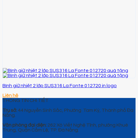
Bình giữ nhiệt 2 lớp SUS316 La Fonte 012720 in logo
Liên hệ
THÔNG TIN CHI TIẾT
Trụ sở:
44 Nguyễn Sinh Sắc, Phường Tam Kỳ, Thành phố Đà
Nẵng.
Văn phòng đại diện:
262 Xô Viết Nghệ Tĩnh, phường Khuê
Trung, Quận Cẩm Lệ, TP. Đà Nẵng.