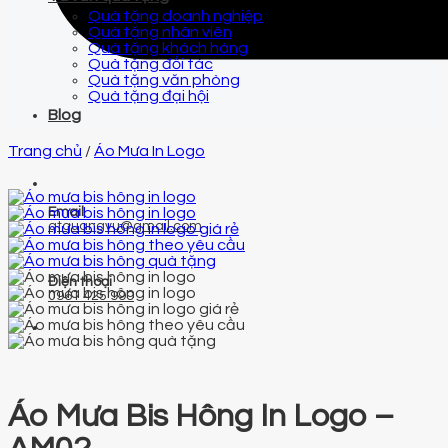
Quà tặng doanh nghiệp
Quà tặng nhân viên
Quà tặng khách hàng
Quà tặng đối tác
Quà tặng văn phòng
Quà tặng đại hội
Blog
Trang chủ
/
Áo Mưa In Logo
Email
qtquangvu@gmail.com
Điện thoại
0961 425 999
Áo Mưa Bis Hông In Logo –