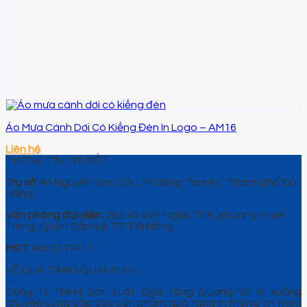
Áo Mưa Cánh Dơi Có Kiếng Đèn In Logo – AM16
Liên hệ
THÔNG TIN CHI TIẾT
Trụ sở:
44 Nguyễn Sinh Sắc, Phường Tam Kỳ, Thành phố Đà
Nẵng.
Văn phòng đại diện:
262 Xô Viết Nghệ Tĩnh, phường Khuê
Trung, Quận Cẩm Lệ, TP. Đà Nẵng.
MST:
4001217411
VỀ QUÀ TẶNG QUANG VŨ
Công ty TNHH Sản xuất Quà tặng Quang Vũ là xưởng
chuyên cung cấp các sản phẩm quà tặng in thông tin theo