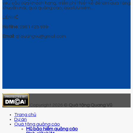
yêu cầu của khách hàng, miễn phí thiết kế để làm quà tặng
khuyến mãi, quà quảng cáo, quà lưu niệm…
LIÊN HỆ
Hotline:
0961 425 999
Email:
qtquangvu@gmail.com
Copyright 2026 ©
Quà tặng Quang Vũ
Trang chủ
Dự án
Quà tặng quảng cáo
Mũ bảo hiểm quảng cáo