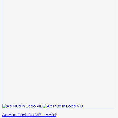
Áo Mưa Cánh Dơi VIB – AM04