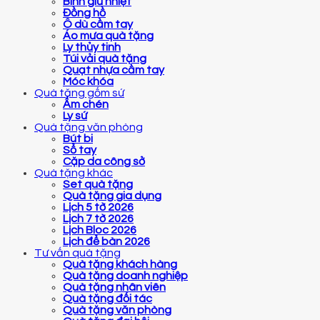
Bình giữ nhiệt
Đồng hồ
Ô dù cầm tay
Áo mưa quà tặng
Ly thủy tinh
Túi vải quà tặng
Quạt nhựa cầm tay
Móc khóa
Quà tặng gốm sứ
Ấm chén
Ly sứ
Quà tặng văn phòng
Bút bi
Sổ tay
Cặp da công sở
Quà tặng khác
Set quà tặng
Quà tặng gia dụng
Lịch 5 tờ 2026
Lịch 7 tờ 2026
Lịch Bloc 2026
Lịch để bàn 2026
Tư vấn quà tặng
Quà tặng khách hàng
Quà tặng doanh nghiệp
Quà tặng nhân viên
Quà tặng đối tác
Quà tặng văn phòng