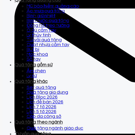
Quà tặng quảng cáo
Mũ bảo hiểm quảng cáo
Áo mưa quà tặng
Bình giữ nhiệt
Bình nước quà tặng
Đồng hồ treo tường
Ô dù cầm tay
Ly thủy tinh
Túi vải quà tặng
Quạt nhựa cầm tay
Bút bi
Móc khoá
Sổ tay
Quà tặng gốm sứ
Ấm chén
Ly sứ
Quà tặng khác
Set quà tặng
Quà tặng gia dụng
Lịch Bloc 2026
Lịch để bàn 2026
Lịch 7 tờ 2026
Lịch 5 tờ 2026
Cặp da công sở
Quà tặng theo ngành
Quà tặng ngành giáo dục
Tư vấn quà tặng