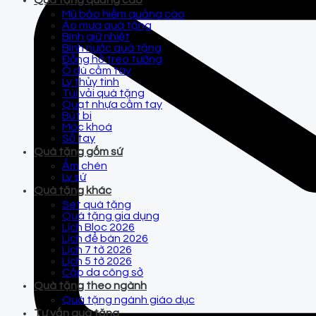
Quà tặng quảng cáo
Mũ bảo hiểm quảng cáo
Áo mưa quà tặng
Bình giữ nhiệt
Bình nước quà tặng
Đồng hồ treo tường
Ô dù cầm tay
Ly thủy tinh
Túi vải quà tặng
Quạt nhựa cầm tay
Bút bi
Móc khoá
Sổ tay
Quà tặng gốm sứ
Ấm chén
Ly sứ
Quà tặng khác
Set quà tặng
Quà tặng gia dụng
Lịch Bloc 2026
Lịch để bàn 2026
Lịch 7 tờ 2026
Lịch 5 tờ 2026
Cặp da công sở
Quà tặng theo ngành
Quà tặng ngành giáo dục
Tư vấn quà tặng