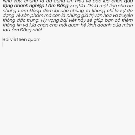
Như vậy, chúng ta đã cùng tìm hiểu về các lựa chọn
quà
tặng doanh nghiệp Lâm Đồng
ý nghĩa. Dù là một tỉnh nhỏ bé
nhưng Lâm Đồng đem lại cho chúng ta không chỉ là sự đa
dạng về sản phẩm mà còn là những giá trị văn hóa và truyền
thống đặc trưng. Hy vọng bài viết này sẽ giúp bạn có thêm
thông tin và lựa chọn cho mối quan hệ kinh doanh của mình
tại Lâm Đồng nhé!
Bài viết liên quan: