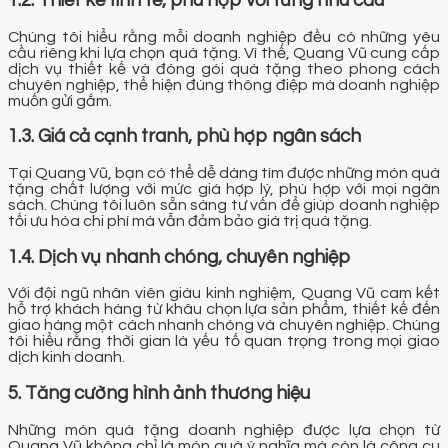
1.2. Thiết kế tinh tế, phù hợp với từng nhu cầu
Chúng tôi hiểu rằng mỗi doanh nghiệp đều có những yêu
cầu riêng khi lựa chọn quà tặng. Vì thế, Quang Vũ cung cấp
dịch vụ thiết kế và đóng gói quà tặng theo phong cách
chuyên nghiệp, thể hiện đúng thông điệp mà doanh nghiệp
muốn gửi gắm.
1.3. Giá cả cạnh tranh, phù hợp ngân sách
Tại Quang Vũ, bạn có thể dễ dàng tìm được những món quà
tặng chất lượng với mức giá hợp lý, phù hợp với mọi ngân
sách. Chúng tôi luôn sẵn sàng tư vấn để giúp doanh nghiệp
tối ưu hóa chi phí mà vẫn đảm bảo giá trị quà tặng.
1.4. Dịch vụ nhanh chóng, chuyên nghiệp
Với đội ngũ nhân viên giàu kinh nghiệm, Quang Vũ cam kết
hỗ trợ khách hàng từ khâu chọn lựa sản phẩm, thiết kế đến
giao hàng một cách nhanh chóng và chuyên nghiệp. Chúng
tôi hiểu rằng thời gian là yếu tố quan trọng trong mọi giao
dịch kinh doanh.
5. Tăng cường hình ảnh thương hiệu
Những món quà tặng doanh nghiệp được lựa chọn từ
Quang Vũ không chỉ là món quà ý nghĩa mà còn là công cụ