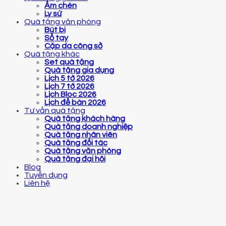
Ấm chén
Ly sứ
Quà tặng văn phòng
Bút bi
Sổ tay
Cặp da công sở
Quà tặng khác
Set quà tặng
Quà tặng gia dụng
Lịch 5 tờ 2026
Lịch 7 tờ 2026
Lịch Bloc 2026
Lịch để bàn 2026
Tư vấn quà tặng
Quà tặng khách hàng
Quà tặng doanh nghiệp
Quà tặng nhân viên
Quà tặng đối tác
Quà tặng văn phòng
Quà tặng đại hội
Blog
Tuyển dụng
Liên hệ