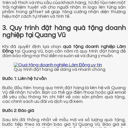
trên sở thích và nhu cầu của khách hàng, từ đó tạo nên một
trải nghiệm tuyệt vời cho người nhận. In logo lên từng sản
phẩm trong giftset sẽ giúp tăng cường nhận diện thương
hiệu một cách tự nhiên và tinh tế.
3. Quy trình đặt hàng quà tặng doanh
nghiệp tại Quang Vũ
Khi đã quyết định lựa chọn
quà tặng doanh nghiệp Lâm
Đồng
tại Quang Vũ, bạn cần nắm rõ quy trình đặt hàng để
đảm bảo rằng mọi thứ diễn ra suôn sẻ và đúng ý muốn.
Quy trình đặt hàng dễ dàng và nhanh chóng
Bước 1: Liên hệ tư vấn
Bước đầu tiên trong quy trình đặt hàng là liên hệ với Quang
Vũ để nhận tư vấn. Bạn có thể gọi điện thoại hoặc gửi email
để yêu cầu thông tin chi tiết về các sản phẩm quà tặng,
các chính sách ưu đãi và dịch vụ đi kèm.
Bước 2: Báo giá
Sau khi đã thống nhất về mẫu mã và số lượng quà tặng,
bước tiếp theo là nhận báo giá từ Quang Vũ. Báo giá sẽ