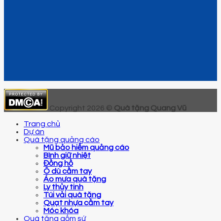
Copyright 2026 ©
Quà tặng Quang Vũ
Trang chủ
Dự án
Quà tặng quảng cáo
Mũ bảo hiểm quảng cáo
Bình giữ nhiệt
Đồng hồ
Ô dù cầm tay
Áo mưa quà tặng
Ly thủy tinh
Túi vải quà tặng
Quạt nhựa cầm tay
Móc khóa
Quà tặng gốm sứ