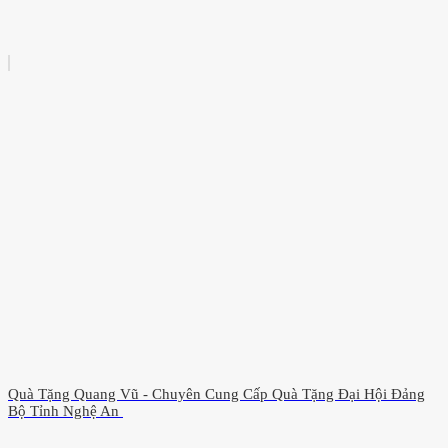
Quà Tặng Quang Vũ - Chuyên Cung Cấp Quà Tặng Đại Hội Đảng
Bộ Tỉnh Nghệ An