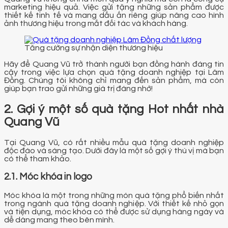
marketing hiệu quả. Việc gửi tặng những sản phẩm được
thiết kế tinh tế và mang dấu ấn riêng giúp nâng cao hình
ảnh thương hiệu trong mắt đối tác và khách hàng.
Tăng cường sự nhận diện thương hiệu
Hãy để Quang Vũ trở thành người bạn đồng hành đáng tin
cậy trong việc lựa chọn quà tặng doanh nghiệp tại Lâm
Đồng. Chúng tôi không chỉ mang đến sản phẩm, mà còn
giúp bạn trao gửi những giá trị đáng nhớ!
2. Gợi ý một số quà tặng Hot nhất nhà
Quang Vũ
Tại Quang Vũ, có rất nhiều mẫu quà tặng doanh nghiệp
độc đáo và sáng tạo. Dưới đây là một số gợi ý thú vị mà bạn
có thể tham khảo.
2.1. Móc khóa in logo
Móc khóa là một trong những món quà tặng phổ biến nhất
trong ngành quà tặng doanh nghiệp. Với thiết kế nhỏ gọn
và tiện dụng, móc khóa có thể được sử dụng hàng ngày và
dễ dàng mang theo bên mình.