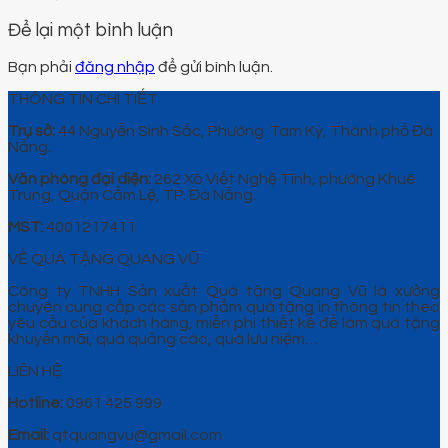
Để lại một bình luận
Bạn phải
đăng nhập
để gửi bình luận.
THÔNG TIN CHI TIẾT
Trụ sở:
44 Nguyễn Sinh Sắc, Phường Tam Kỳ, Thành phố Đà
Nẵng.
Văn phòng đại diện:
262 Xô Viết Nghệ Tĩnh, phường Khuê
Trung, Quận Cẩm Lệ, TP. Đà Nẵng.
MST:
4001217411
VỀ QUÀ TẶNG QUANG VŨ
Công ty TNHH Sản xuất Quà tặng Quang Vũ là xưởng
chuyên cung cấp các sản phẩm quà tặng in thông tin theo
yêu cầu của khách hàng, miễn phí thiết kế để làm quà tặng
khuyến mãi, quà quảng cáo, quà lưu niệm…
LIÊN HỆ
Hotline:
0961 425 999
Email:
qtquangvu@gmail.com