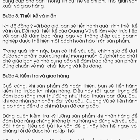
cung cấp cho bạn thông tin cụ thể về chi phí, thời gian sản
xuất và giao hàng.
Bước 3: Thiết kế và in ấn
Khi đã đồng ý với báo giá, bạn sẽ tiến hành quá trình thiết kế
và in ấn. Đội ngũ thiết kế của Quang Vũ sẽ làm việc trực tiếp
với bạn để đảm bảo rằng logo và thông điệp của doanh
nghiệp được thể hiện một cách hoàn hảo trên sản phẩm.
Trong quá trình này, bạn có thể yêu cầu chỉnh sửa để đạt
được sản phẩm cuối cùng như mong muốn. Sự phối hợp chặt
chẽ giữa bạn và nhà cung cấp sẽ đảm bảo rằng sản phẩm
đúng chuẩn về mặt chất lượng và kiểu dáng.
Bước 4: Kiểm tra và giao hàng
Cuối cùng, khi sản phẩm đã hoàn thiện, bạn sẽ tiến hành
kiểm tra trước khi nhận hàng. Điều này rất quan trọng để
đảm bảo rằng mọi thứ đúng như thỏa thuận ban đầu. Sau
khi xác nhận sản phẩm đạt yêu cầu, Quang Vũ sẽ tiến hành
giao hàng đến địa chỉ mà bạn đã cung cấp.
Đừng quên kiểm tra kỹ lưỡng sản phẩm khi nhận hàng để
đảm bảo rằng chúng không bị hư hỏng và đúng với yêu cầu
đặt hàng. Nếu có bất kỳ vấn đề gì, hãy liên hệ ngay với
chúng tôi để được hỗ trợ kịp thời.