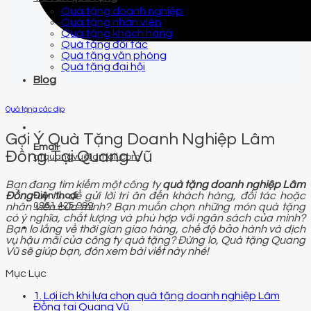
Quà tặng doanh nghiệp
Quà tặng nhân viên
Quà tặng khách hàng
Quà tặng đối tác
Quà tặng văn phòng
Quà tặng đại hội
Blog
Quà tặng các dịp
Gợi Ý Quà Tặng Doanh Nghiệp Lâm
Email
Đồng Tại Quang Vũ
qtquangvu@gmail.com
Bạn đang tìm kiếm một công ty
quà tặng doanh nghiệp Lâm
Đồng
uy tín để gửi lời tri ân đến khách hàng, đối tác hoặc
Điện thoại
0961 425 999
nhân viên của mình? Bạn muốn chọn những món quà tặng
có ý nghĩa, chất lượng và phù hợp với ngân sách của mình?
Bạn lo lắng về thời gian giao hàng, chế độ bảo hành và dịch
vụ hậu mãi của công ty quà tặng? Đừng lo, Quà tặng Quang
Vũ sẽ giúp bạn, đón xem bài viết này nhé!
Mục Lục
1. Lợi ích khi lựa chọn quà tặng doanh nghiệp Lâm
Đồng tại Quang Vũ