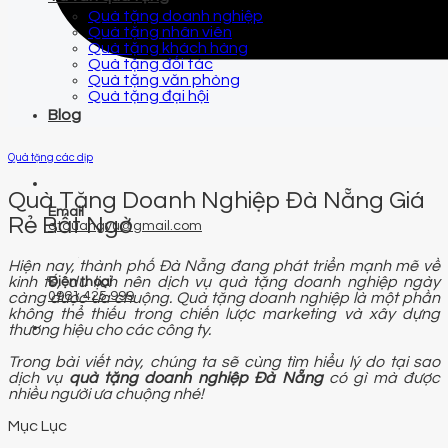
Quà tặng doanh nghiệp
Quà tặng nhân viên
Quà tặng khách hàng
Quà tặng đối tác
Quà tặng văn phòng
Quà tặng đại hội
Blog
Quà tặng các dịp
Quà Tặng Doanh Nghiệp Đà Nẵng Giá
Email
Rẻ Bất Ngờ
qtquangvu@gmail.com
Hiện nay, thành phố Đà Nẵng đang phát triển mạnh mẽ về
kinh tế, du lịch nên dịch vụ quà tặng doanh nghiệp ngày
Điện thoại
0961 425 999
càng được ưa chuộng. Quà tặng doanh nghiệp là một phần
không thể thiếu trong chiến lược marketing và xây dựng
thương hiệu cho các công ty.
Trong bài viết này, chúng ta sẽ cùng tìm hiểu lý do tại sao
dịch vụ
quà tặng doanh nghiệp Đà Nẵng
có gì mà được
nhiều người ưa chuộng nhé!
Mục Lục