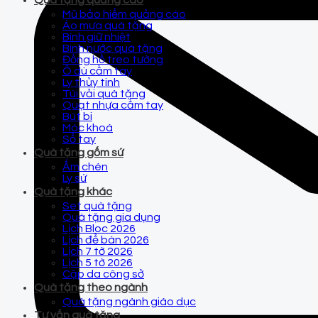
Quà tặng quảng cáo
Mũ bảo hiểm quảng cáo
Áo mưa quà tặng
Bình giữ nhiệt
Bình nước quà tặng
Đồng hồ treo tường
Ô dù cầm tay
Ly thủy tinh
Túi vải quà tặng
Quạt nhựa cầm tay
Bút bi
Móc khoá
Sổ tay
Quà tặng gốm sứ
Ấm chén
Ly sứ
Quà tặng khác
Set quà tặng
Quà tặng gia dụng
Lịch Bloc 2026
Lịch để bàn 2026
Lịch 7 tờ 2026
Lịch 5 tờ 2026
Cặp da công sở
Quà tặng theo ngành
Quà tặng ngành giáo dục
Tư vấn quà tặng