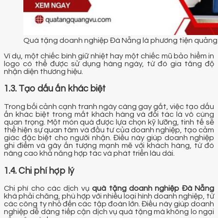
Quà tặng doanh nghiệp Đà Nẵng là phương tiện quảng
Ví dụ, một chiếc bình giữ nhiệt hay một chiếc mũ bảo hiểm in
logo có thể được sử dụng hàng ngày, từ đó gia tăng độ
nhận diện thương hiệu.
1.3. Tạo dấu ấn khác biệt
Trong bối cảnh cạnh tranh ngày càng gay gắt, việc tạo dấu
ấn khác biệt trong mắt khách hàng và đối tác là vô cùng
quan trọng. Một món quà được lựa chọn kỹ lưỡng, tinh tế sẽ
thể hiện sự quan tâm và đầu tư của doanh nghiệp, tạo cảm
giác đặc biệt cho người nhận. Điều này giúp doanh nghiệp
ghi điểm và gây ấn tượng mạnh mẽ với khách hàng, từ đó
nâng cao khả năng hợp tác và phát triển lâu dài.
1.4. Chi phí hợp lý
Chi phí cho các dịch vụ
quà tặng doanh nghiệp Đà Nẵng
khá phải chăng, phù hợp với nhiều loại hình doanh nghiệp, từ
các công ty nhỏ đến các tập đoàn lớn. Điều này giúp doanh
nghiệp dễ dàng tiếp cận dịch vụ quà tặng mà không lo ngại