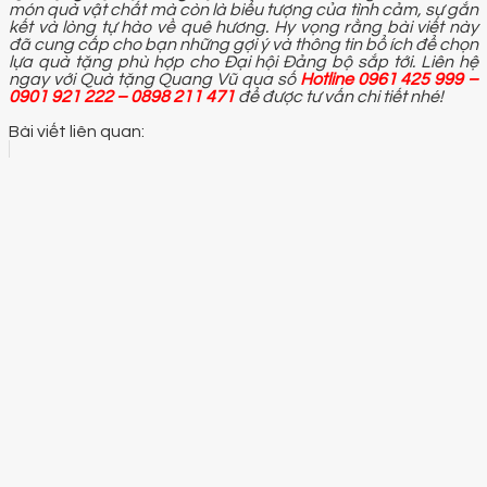
món quà vật chất mà còn là biểu tượng của tình cảm, sự gắn
kết và lòng tự hào về quê hương. Hy vọng rằng bài viết này
đã cung cấp cho bạn những gợi ý và thông tin bổ ích để chọn
lựa quà tặng phù hợp cho Đại hội Đảng bộ sắp tới. Liên hệ
ngay với Quà tặng Quang Vũ qua số
Hotline 0961 425 999 –
0901 921 222 – 0898 211 471
để được tư vấn chi tiết nhé!
Bài viết liên quan: