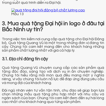
trong suốt quá trình diễn ra Đại hội.
Mẫu 13
3. Mua quà tặng Đại hội in logo ở đâu tại
Bắc Ninh uy tín?
Trong việc tìm kiếm nơi cung cấp quà tặng cho Đại hội Đảng
bộ, Quà tặng Quang Vũ là một trong những đơn vị đáng tin
cậy. Chúng tôi cam kết mang đến cho khách hàng những
sản phẩm chất lượng nhất với giá cả hợp lý.
3.1. Địa chỉ đáng tin cậy
Quà tặng Quang Vũ chuyên cung cấp các sản phẩm quà
tặng độc đáo, sáng tạo với dịch vụ in ấn chuyên nghiệp.
Chúng tôi hiểu rằng mỗi món quà đều mang một ý nghĩa
riêng, vì vậy chúng tôi luôn nỗ lực để đáp ứng đúng yêu cầu
và mong đợi của khách hàng.
Đội ngũ nhân viên tư vấn tận tình, chu đáo sẽ giúp bạn lựa
chọn những mẫu quà tặng phù hợp nhất với nhu cầu và
ngân sách của bạn. Chúng tôi cam kết đem đến sự hài lòng
cao nhất cho khách hàng qua từng sản phẩm.