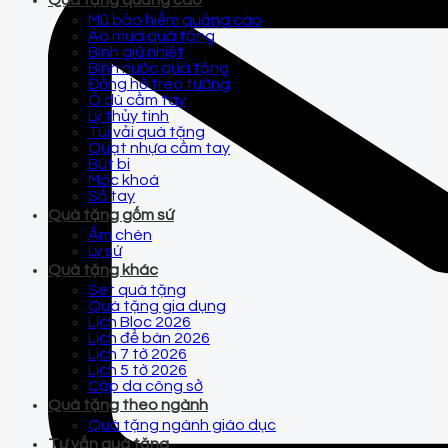
Quà tặng quảng cáo
Mũ bảo hiểm quảng cáo
Áo mưa quà tặng
Bình giữ nhiệt
Bình nước quà tặng
Đồng hồ treo tường
Ô dù cầm tay
Ly thủy tinh
Túi vải quà tặng
Quạt nhựa cầm tay
Bút bi
Móc khoá
Sổ tay
Quà tặng gốm sứ
Ấm chén
Ly sứ
Quà tặng khác
Set quà tặng
Quà tặng gia dụng
Lịch Bloc 2026
Lịch để bàn 2026
Lịch 7 tờ 2026
Lịch 5 tờ 2026
Cặp da công sở
Quà tặng theo ngành
Quà tặng ngành giáo dục
Tư vấn quà tặng