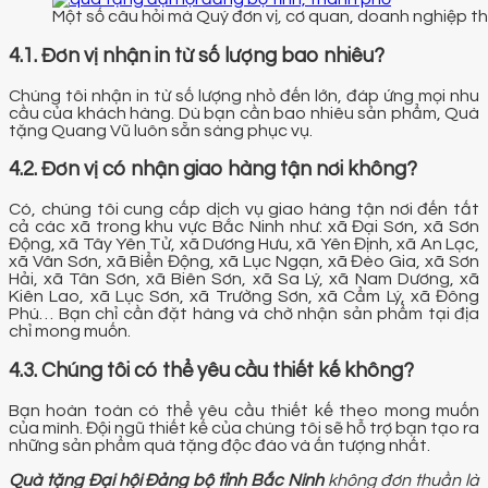
Một số câu hỏi mà Quý đơn vị, cơ quan, doanh nghiệp 
4.1. Đơn vị nhận in từ số lượng bao nhiêu?
Chúng tôi nhận in từ số lượng nhỏ đến lớn, đáp ứng mọi nhu
cầu của khách hàng. Dù bạn cần bao nhiêu sản phẩm, Quà
tặng Quang Vũ luôn sẵn sàng phục vụ.
4.2. Đơn vị có nhận giao hàng tận nơi không?
Có, chúng tôi cung cấp dịch vụ giao hàng tận nơi đến tất
cả các xã trong khu vực Bắc Ninh như: xã Đại Sơn, xã Sơn
Động, xã Tây Yên Tử, xã Dương Hưu, xã Yên Định, xã An Lạc,
xã Vân Sơn, xã Biển Động, xã Lục Ngạn, xã Đèo Gia, xã Sơn
Hải, xã Tân Sơn, xã Biên Sơn, xã Sa Lý, xã Nam Dương, xã
Kiên Lao, xã Lục Sơn, xã Trường Sơn, xã Cẩm Lý, xã Đông
Phú… Bạn chỉ cần đặt hàng và chờ nhận sản phẩm tại địa
chỉ mong muốn.
4.3. Chúng tôi có thể yêu cầu thiết kế không?
Bạn hoàn toàn có thể yêu cầu thiết kế theo mong muốn
của mình. Đội ngũ thiết kế của chúng tôi sẽ hỗ trợ bạn tạo ra
những sản phẩm quà tặng độc đáo và ấn tượng nhất.
Quà tặng Đại hội Đảng bộ tỉnh Bắc Ninh
không đơn thuần là