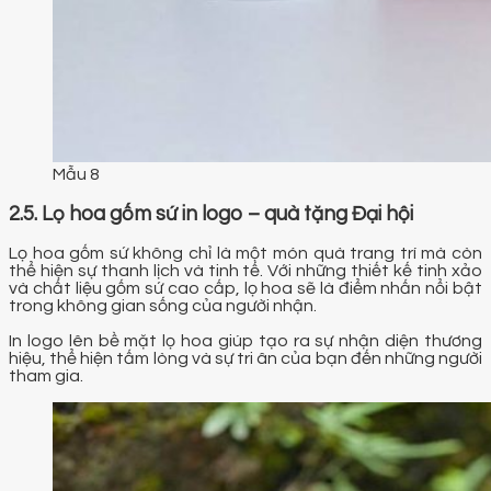
Mẫu 8
2.5. Lọ hoa gốm sứ in logo – quà tặng Đại hội
Lọ hoa gốm sứ không chỉ là một món quà trang trí mà còn
thể hiện sự thanh lịch và tinh tế. Với những thiết kế tinh xảo
và chất liệu gốm sứ cao cấp, lọ hoa sẽ là điểm nhấn nổi bật
trong không gian sống của người nhận.
In logo lên bề mặt lọ hoa giúp tạo ra sự nhận diện thương
hiệu, thể hiện tấm lòng và sự tri ân của bạn đến những người
tham gia.