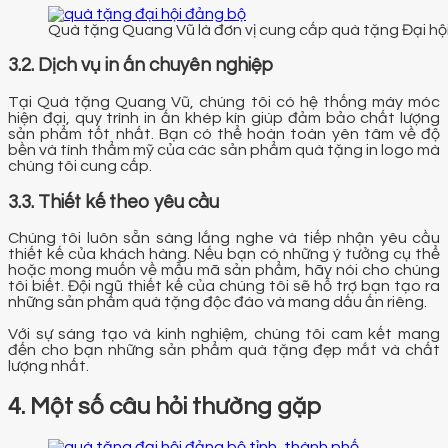
Quà tặng Quang Vũ là đơn vị cung cấp quà tặng Đại hộ
3.2. Dịch vụ in ấn chuyên nghiệp
Tại Quà tặng Quang Vũ, chúng tôi có hệ thống máy móc
hiện đại, quy trình in ấn khép kín giúp đảm bảo chất lượng
sản phẩm tốt nhất. Bạn có thể hoàn toàn yên tâm về độ
bền và tính thẩm mỹ của các sản phẩm quà tặng in logo mà
chúng tôi cung cấp.
3.3. Thiết kế theo yêu cầu
Chúng tôi luôn sẵn sàng lắng nghe và tiếp nhận yêu cầu
thiết kế của khách hàng. Nếu bạn có những ý tưởng cụ thể
hoặc mong muốn về mẫu mã sản phẩm, hãy nói cho chúng
tôi biết. Đội ngũ thiết kế của chúng tôi sẽ hỗ trợ bạn tạo ra
những sản phẩm quà tặng độc đáo và mang dấu ấn riêng.
Với sự sáng tạo và kinh nghiệm, chúng tôi cam kết mang
đến cho bạn những sản phẩm quà tặng đẹp mắt và chất
lượng nhất.
4. Một số câu hỏi thường gặp