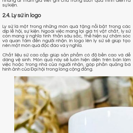
những ai tham gia viết ghi chú trong suốt quá trình diễn ra
sự kiện.
2.4. Ly sứ in logo
Ly sứ là một trong những món quà tặng nổi bật trong các
dịp lễ hội, sự kiện. Ngoài việc mang lại giá trị vật chất, ly sứ
còn mang ý nghĩa tinh thần sâu sắc, thể hiện sự chăm sóc
và quan tâm đến người nhận. In logo lên ly sứ sẽ giúp tạo
nên một món quà độc đáo và ý nghĩa.
Chất liệu sứ cao cấp giúp sản phẩm có độ bền cao và dễ
dàng vệ sinh. Món quà này sẽ luôn hiện diện trên bàn làm
việc hoặc trong nhà của người nhận, góp phần quảng bá
hình ảnh của Đại hội trong lòng cộng đồng.