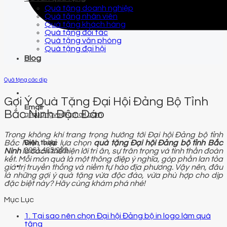
Quà tặng doanh nghiệp
Quà tặng nhân viên
Quà tặng khách hàng
Quà tặng đối tác
Quà tặng văn phòng
Quà tặng đại hội
Blog
Quà tặng các dịp
Gợi Ý Quà Tặng Đại Hội Đảng Bộ Tỉnh
Email
Bắc Ninh Độc Đáo
qtquangvu@gmail.com
Trong không khí trang trọng hướng tới Đại hội Đảng bộ tỉnh
Bắc Ninh, việc lựa chọn
quà tặng Đại hội Đảng bộ tỉnh Bắc
Điện thoại
0961 425 999
Ninh
là cách thể hiện lời tri ân, sự trân trọng và tinh thần đoàn
kết. Mỗi món quà là một thông điệp ý nghĩa, góp phần lan tỏa
giá trị truyền thống và niềm tự hào địa phương. Vậy nên, đâu
là những gợi ý quà tặng vừa độc đáo, vừa phù hợp cho dịp
đặc biệt này? Hãy cùng khám phá nhé!
Mục Lục
1. Tại sao nên chọn Đại hội Đảng bộ in logo làm quà
tặng