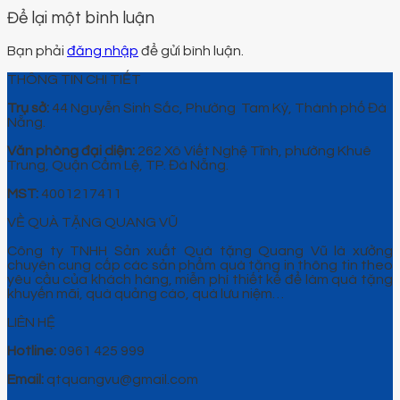
Để lại một bình luận
Bạn phải
đăng nhập
để gửi bình luận.
THÔNG TIN CHI TIẾT
Trụ sở:
44 Nguyễn Sinh Sắc, Phường Tam Kỳ, Thành phố Đà
Nẵng.
Văn phòng đại diện:
262 Xô Viết Nghệ Tĩnh, phường Khuê
Trung, Quận Cẩm Lệ, TP. Đà Nẵng.
MST:
4001217411
VỀ QUÀ TẶNG QUANG VŨ
Công ty TNHH Sản xuất Quà tặng Quang Vũ là xưởng
chuyên cung cấp các sản phẩm quà tặng in thông tin theo
yêu cầu của khách hàng, miễn phí thiết kế để làm quà tặng
khuyến mãi, quà quảng cáo, quà lưu niệm…
LIÊN HỆ
Hotline:
0961 425 999
Email:
qtquangvu@gmail.com