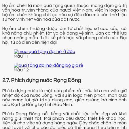
Bộ ấm chén là món quà tặng quen thuộc, mang đậm giá trị
văn hóa truyền thống của người Việt Nam. Việc in logo lên
bộ ấm chén không chỉ tạo nên sự độc đáo mà còn thể hiện
sự tôn vinh nét văn hóa của đất nước.
Bộ ấm chén thường được làm từ chất liệu sứ cao cấp, có
khả năng chịu nhiệt tốt và dễ dàng vệ sinh. Bạn có thể lựa
chọn những mẫu thiết kế phù hợp với phong cách của Đại
hội, từ cổ điển đến hiện đại.
Mẫu 11
Mẫu 12
2.7. Phích đựng nước Rạng Đông
Phích đựng nước là một sản phẩm rất hữu ích cho việc giữ
nhiệt độ của nước uống. Với sự in logo trên phích, món quà
này mang lại giá trị sử dụng cao, giúp quảng bá hình ảnh
của Đại hội Đảng bộ tỉnh Bắc Ninh.
Phích Rạng Đông nổi tiếng với chất liệu bền đẹp và khả
năng giữ nhiệt tốt. Mỗi phích đều được thiết kế khoa học,
tiện lợi cho việc sử dụng hàng ngày. Đây chắc chắn là món
quà tuyệt vời cho các đại biểu có thể mang theo bên mình