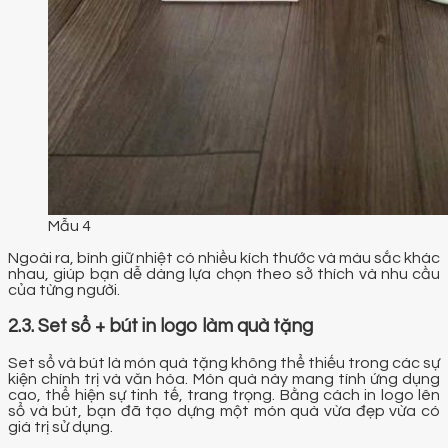
Mẫu 4
Ngoài ra, bình giữ nhiệt có nhiều kích thước và màu sắc khác
nhau, giúp bạn dễ dàng lựa chọn theo sở thích và nhu cầu
của từng người.
2.3. Set sổ + bút in logo làm quà tặng
Set sổ và bút là món quà tặng không thể thiếu trong các sự
kiện chính trị và văn hóa. Món quà này mang tính ứng dụng
cao, thể hiện sự tinh tế, trang trọng. Bằng cách in logo lên
sổ và bút, bạn đã tạo dựng một món quà vừa đẹp vừa có
giá trị sử dụng.