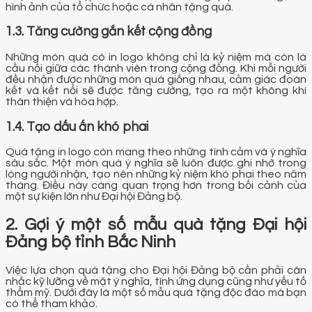
hình ảnh của tổ chức hoặc cá nhân tặng quà.
1.3. Tăng cường gắn kết cộng đồng
Những món quà có in logo không chỉ là kỷ niệm mà còn là
cầu nối giữa các thành viên trong cộng đồng. Khi mỗi người
đều nhận được những món quà giống nhau, cảm giác đoàn
kết và kết nối sẽ được tăng cường, tạo ra một không khí
thân thiện và hòa hợp.
1.4. Tạo dấu ấn khó phai
Quà tặng in logo còn mang theo những tình cảm và ý nghĩa
sâu sắc. Một món quà ý nghĩa sẽ luôn được ghi nhớ trong
lòng người nhận, tạo nên những kỷ niệm khó phai theo năm
tháng. Điều này càng quan trọng hơn trong bối cảnh của
một sự kiện lớn như Đại hội Đảng bộ.
2. Gợi ý một số mẫu quà tặng Đại hội
Đảng bộ tỉnh Bắc Ninh
Việc lựa chọn quà tặng cho Đại hội Đảng bộ cần phải cân
nhắc kỹ lưỡng về mặt ý nghĩa, tính ứng dụng cũng như yếu tố
thẩm mỹ. Dưới đây là một số mẫu quà tặng độc đáo mà bạn
có thể tham khảo.