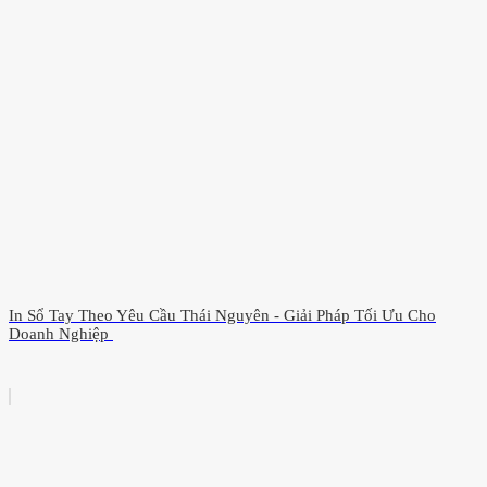
In Sổ Tay Theo Yêu Cầu Thái Nguyên - Giải Pháp Tối Ưu Cho
Doanh Nghiệp