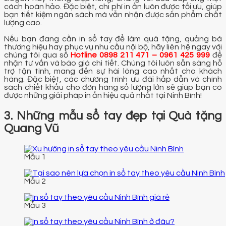
cách hoàn hảo. Đặc biệt, chi phí in ấn luôn được tối ưu, giúp
bạn tiết kiệm ngân sách mà vẫn nhận được sản phẩm chất
lượng cao.
Nếu bạn đang cần in sổ tay để làm quà tặng, quảng bá
thương hiệu hay phục vụ nhu cầu nội bộ, hãy liên hệ ngay với
chúng tôi qua số
Hotline 0898 211 471 – 0961 425 999
để
nhận tư vấn và báo giá chi tiết. Chúng tôi luôn sẵn sàng hỗ
trợ tận tình, mang đến sự hài lòng cao nhất cho khách
hàng. Đặc biệt, các chương trình ưu đãi hấp dẫn và chính
sách chiết khấu cho đơn hàng số lượng lớn sẽ giúp bạn có
được những giải pháp in ấn hiệu quả nhất tại Ninh Bình!
3. Những mẫu sổ tay đẹp tại Quà tặng
Quang Vũ
Mẫu 1
Mẫu 2
Mẫu 3