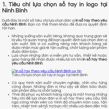
1. Tiêu chí lựa chọn sổ tay in logo tại
Ninh Bình
Dưới đây là một số tiêu chí lựa chọn đơn vị
in sổ tay theo yêu
cầu Ninh Bình
. Bạn có thể tham khảo để đưa ra quyết định
tốt hơn:
Những xưởng sản xuất riêng, không qua trung gian sẽ
là yếu tố quan trọng để bạn quyết định lựa chọn đơn vị
sản xuất. Bởi vì có xưởng riêng nên khách hàng sẽ
được nhận mức giá rẻ tận xưởng, chất lượng sản phẩm
được đảm bảo.
Lựa chọn những đơn vị miễn phí tư vấn, thiết kế hoặc
giao hàng để nhận được nhiều lợi ích khi
in sổ tay theo
yêu cầu Ninh Bình
.
Tiêu chí lựa chọn sổ tay in logo tại Ninh Bình
Có quy trình sản xuất chuyên nghiệp, chỉn chu từng
công đoạn. Những đơn vị như vậy sẽ đảm bảo được
sản phẩm đầu ra chất lượng.
Thái độ phục vụ khách hàng cũng là một trong những
tiêu chí để lựa chọn đơn vị in sổ tay theo yêu cầu. Đội
ngũ công nhân viên có trình độ chuyên môn cao, tận
tâm, nhiệt tình sẽ hỗ trợ bạn rất nhiều và đem đến trải