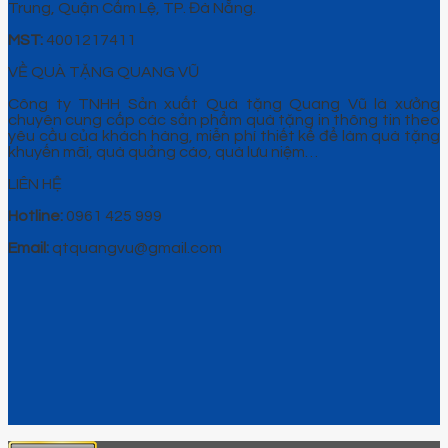
Trung, Quận Cẩm Lệ, TP. Đà Nẵng.
MST:
4001217411
VỀ QUÀ TẶNG QUANG VŨ
Công ty TNHH Sản xuất Quà tặng Quang Vũ là xưởng
chuyên cung cấp các sản phẩm quà tặng in thông tin theo
yêu cầu của khách hàng, miễn phí thiết kế để làm quà tặng
khuyến mãi, quà quảng cáo, quà lưu niệm…
LIÊN HỆ
Hotline:
0961 425 999
Email:
qtquangvu@gmail.com