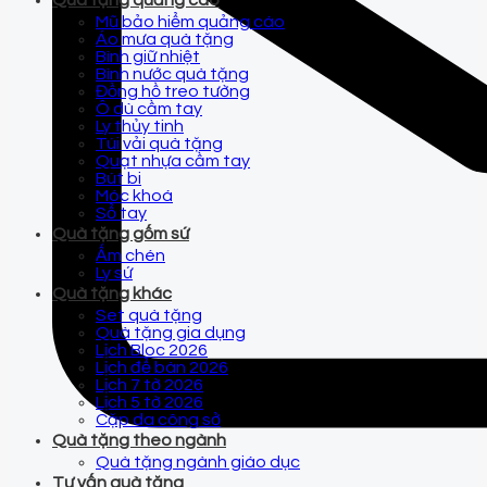
Quà tặng quảng cáo
Mũ bảo hiểm quảng cáo
Áo mưa quà tặng
Bình giữ nhiệt
Bình nước quà tặng
Đồng hồ treo tường
Ô dù cầm tay
Ly thủy tinh
Túi vải quà tặng
Quạt nhựa cầm tay
Bút bi
Móc khoá
Sổ tay
Quà tặng gốm sứ
Ấm chén
Ly sứ
Quà tặng khác
Set quà tặng
Quà tặng gia dụng
Lịch Bloc 2026
Lịch để bàn 2026
Lịch 7 tờ 2026
Lịch 5 tờ 2026
Cặp da công sở
Quà tặng theo ngành
Quà tặng ngành giáo dục
Tư vấn quà tặng