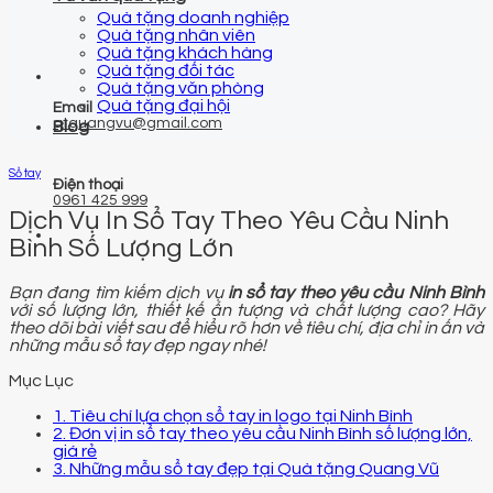
Quà tặng doanh nghiệp
Quà tặng nhân viên
Quà tặng khách hàng
Quà tặng đối tác
Quà tặng văn phòng
Quà tặng đại hội
Email
qtquangvu@gmail.com
Blog
Sổ tay
Điện thoại
0961 425 999
Dịch Vụ In Sổ Tay Theo Yêu Cầu Ninh
Bình Số Lượng Lớn
Bạn đang tìm kiếm dịch vụ
in sổ tay theo yêu cầu Ninh Bình
với số lượng lớn, thiết kế ấn tượng và chất lượng cao? Hãy
theo dõi bài viết sau để hiểu rõ hơn về tiêu chí, địa chỉ in ấn và
những mẫu sổ tay đẹp ngay nhé!
Mục Lục
1. Tiêu chí lựa chọn sổ tay in logo tại Ninh Bình
2. Đơn vị in sổ tay theo yêu cầu Ninh Bình số lượng lớn,
giá rẻ
3. Những mẫu sổ tay đẹp tại Quà tặng Quang Vũ