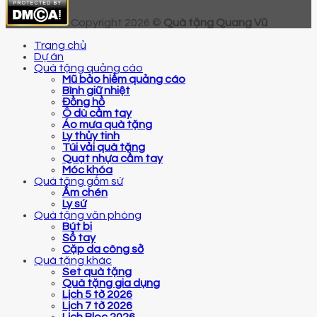
Copyright 2026 ©
Quà tặng Quang Vũ
Trang chủ
Dự án
Quà tặng quảng cáo
Mũ bảo hiểm quảng cáo
Bình giữ nhiệt
Đồng hồ
Ô dù cầm tay
Áo mưa quà tặng
Ly thủy tinh
Túi vải quà tặng
Quạt nhựa cầm tay
Móc khóa
Quà tặng gốm sứ
Ấm chén
Ly sứ
Quà tặng văn phòng
Bút bi
Sổ tay
Cặp da công sở
Quà tặng khác
Set quà tặng
Quà tặng gia dụng
Lịch 5 tờ 2026
Lịch 7 tờ 2026
Lịch Bloc 2026