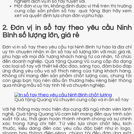
nghiệm dịch vụ in sổ tay tuyệt vời.
Một đơn vị uy tín, khẳng định được vị thế trên thị trường
cung cấp sản phẩm sổ tay quà tặng. Bạn hãy xem
xét và quyết định lựa chọn đơn vị phù hợp.
2. Đơn vị in sổ tay theo yêu cầu Ninh
Bình số lượng lớn, giá rẻ
Đơn vị in sổ tay theo yêu cầu tại Ninh Bình tự hào là địa chỉ
uy tín chuyên nhận in ấn sổ tay số lượng lớn với mức giá rẻ,
phù hợp với mọi đối tượng khách hàng từ cá nhân, tổ chức
đến doanh nghiệp. Quà tặng Quang Vũ cung cấp đa dạng
các loại sổ tay với thiết kế độc đáo, sáng tạo, đảm bảo đáp
ứng đúng yêu cầu và sở thích riêng của từng khách hàng.
Không chỉ mang đến sản phẩm chất lượng cao, chúng tôi
còn giúp bạn tạo nên dấu ấn thương hiệu riêng biệt thông
qua những mẫu sổ tay tinh tế và chuyên nghiệp.
Quà tặng Quang Vũ chuyên cung cấp và in ấn sổ tay
Với hệ thống máy móc hiện đại cùng đội ngũ nhân viên lành
nghề, Quà tặng Quang Vũ cam kết mang đến quy trình sản
xuất tối ưu, thời gian hoàn thành nhanh chóng và sự chính
xác trong từng chi tiết. Từ việc lựa chọn chất liệu, kích
thước, kiểu dáng đến các yêu cầu đặc biệt như in logo,
slogan hay thông điệp riêng, chúng tôi đều đáp ứng một