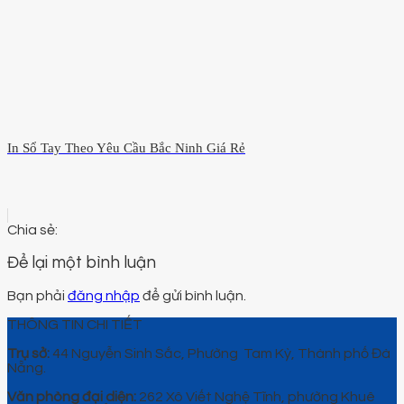
In Sổ Tay Theo Yêu Cầu Bắc Ninh Giá Rẻ
Để lại một bình luận
Bạn phải
đăng nhập
để gửi bình luận.
THÔNG TIN CHI TIẾT
Trụ sở:
44 Nguyễn Sinh Sắc, Phường Tam Kỳ, Thành phố Đà
Nẵng.
Văn phòng đại diện:
262 Xô Viết Nghệ Tĩnh, phường Khuê