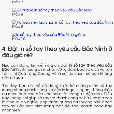
Mẫu 7
Mẫu 8
Mẫu 9
Mẫu 10
4. Đặt in sổ tay theo yêu cầu Bắc Ninh ở
đâu giá rẻ?
Nếu bạn đang tìm kiếm địa chỉ đặt
in sổ tay theo yêu cầu
Bắc Ninh
với mức giá rẻ, chất lượng đảm bảo và dịch vụ tận
tâm, thì Quà tặng Quang Vũ là sự lựa chọn mà bạn không
nên bỏ qua.
Tại đây, bạn có thể dễ dàng thiết kế những cuốn sổ tay
mang phong cách riêng, từ việc in logo, slogan, thông điệp
cá nhân hóa cho đến các họa tiết trang trí độc đáo. Điều
này không chỉ giúp sổ tay trở thành công cụ hữu ích mà còn
là món quà ý nghĩa, góp phần quảng bá thương hiệu hoặc
tạo dấu ấn đặc biệt trong mắt đối tác, khách hàng hay
nhân viên.