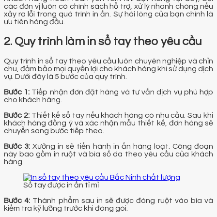
các đơn vị luôn có chính sách hỗ trợ, xử lý nhanh chóng nếu
xảy ra lỗi trong quá trình in ấn. Sự hài lòng của bạn chính là
ưu tiên hàng đầu.
2. Quy trình làm in sổ tay theo yêu cầu
Quy trình in sổ tay theo yêu cầu luôn chuyên nghiệp và chỉn
chu, đảm bảo mọi quyền lợi cho khách hàng khi sử dụng dịch
vụ. Dưới đây là 5 bước của quy trình.
Bước 1:
Tiếp nhận đơn đặt hàng và tư vấn dịch vụ phù hợp
cho khách hàng.
Bước 2:
Thiết kế sổ tay nếu khách hàng có nhu cầu. Sau khi
khách hàng đồng ý và xác nhận mẫu thiết kế, đơn hàng sẽ
chuyển sang bước tiếp theo.
Bước 3:
Xưởng in sẽ tiến hành in ấn hàng loạt. Công đoạn
này bao gồm in ruột và bìa sổ da theo yêu cầu của khách
hàng.
Sổ tay được in ấn tỉ mỉ
Bước 4:
Thành phẩm sau in sẽ được đóng ruột vào bìa và
kiểm tra kỹ lưỡng trước khi đóng gói.