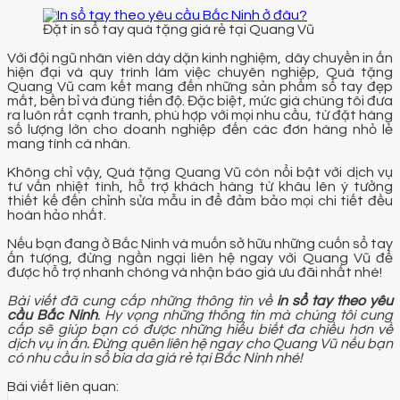
Đặt in sổ tay quà tặng giá rẻ tại Quang Vũ
Với đội ngũ nhân viên dày dặn kinh nghiệm, dây chuyền in ấn
hiện đại và quy trình làm việc chuyên nghiệp, Quà tặng
Quang Vũ cam kết mang đến những sản phẩm sổ tay đẹp
mắt, bền bỉ và đúng tiến độ. Đặc biệt, mức giá chúng tôi đưa
ra luôn rất cạnh tranh, phù hợp với mọi nhu cầu, từ đặt hàng
số lượng lớn cho doanh nghiệp đến các đơn hàng nhỏ lẻ
mang tính cá nhân.
Không chỉ vậy, Quà tặng Quang Vũ còn nổi bật với dịch vụ
tư vấn nhiệt tình, hỗ trợ khách hàng từ khâu lên ý tưởng
thiết kế đến chỉnh sửa mẫu in để đảm bảo mọi chi tiết đều
hoàn hảo nhất.
Nếu bạn đang ở Bắc Ninh và muốn sở hữu những cuốn sổ tay
ấn tượng, đừng ngần ngại liên hệ ngay với Quang Vũ để
được hỗ trợ nhanh chóng và nhận báo giá ưu đãi nhất nhé!
Bài viết đã cung cấp những thông tin về
in sổ tay theo yêu
cầu Bắc Ninh
. Hy vọng những thông tin mà chúng tôi cung
cấp sẽ giúp bạn có được những hiểu biết đa chiều hơn về
dịch vụ in ấn. Đừng quên liên hệ ngay cho Quang Vũ nếu bạn
có nhu cầu in sổ bìa da giá rẻ tại Bắc Ninh nhé!
Bài viết liên quan: