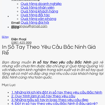
Quà tặng doanh nghiệp
Quà tặng nhân viên
Quà tặng khách hàng
Quà tặng đối tác
Quà tặng văn phòng
Quà tặng đại hội
Email
qtquangvu@gmail.com
Blog
Sổ tay
Điện thoại
0961 425 999
In Sổ Tay Theo Yêu Cầu Bắc Ninh Giá
Rẻ
Bạn đang muốn
in sổ tay theo yêu cầu Bắc Ninh
giá rẻ
nhưng vẫn chưa tìm được địa chỉ ưng ý! Quà tặng Quang Vũ
với nhiều năm kinh nghiệm trong sản xuất và in ấn sổ tay quà
tặng sẽ có mặt và đáp ứng mọi nhu cầu của khách hàng tại
Bắc Ninh cũng như toàn quốc.
Mục Lục
1. Những lợi ích khi đặt in sổ tay theo yêu cầu Bắc Ninh
2. Quy trình làm in sổ tay theo yêu cầu
3. Những mẫu sổ tay in logo theo yêu cầu đẹp
4. Đặt in sổ tay theo yêu cầu Bắc Ninh ở đâu giá rẻ?