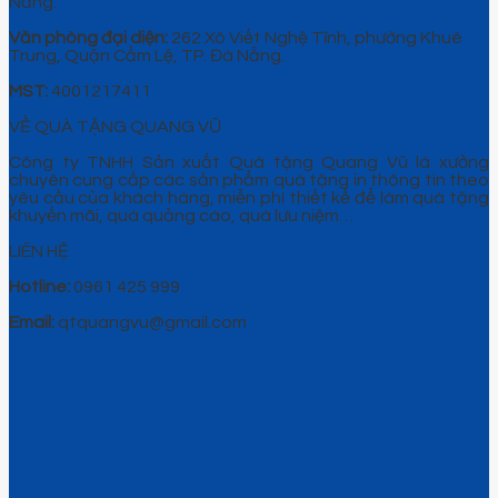
Nẵng.
Văn phòng đại diện:
262 Xô Viết Nghệ Tĩnh, phường Khuê
Trung, Quận Cẩm Lệ, TP. Đà Nẵng.
MST:
4001217411
VỀ QUÀ TẶNG QUANG VŨ
Công ty TNHH Sản xuất Quà tặng Quang Vũ là xưởng
chuyên cung cấp các sản phẩm quà tặng in thông tin theo
yêu cầu của khách hàng, miễn phí thiết kế để làm quà tặng
khuyến mãi, quà quảng cáo, quà lưu niệm…
LIÊN HỆ
Hotline:
0961 425 999
Email:
qtquangvu@gmail.com