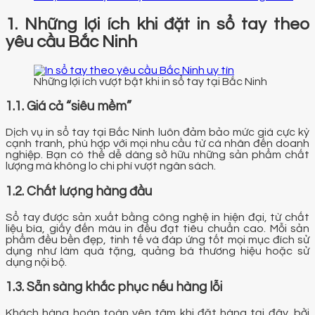
1. Những lợi ích khi đặt in sổ tay theo
yêu cầu Bắc Ninh
Những lợi ích vượt bật khi in sổ tay tại Bắc Ninh
1.1. Giá cả “siêu mềm”
Dịch vụ in sổ tay tại Bắc Ninh luôn đảm bảo mức giá cực kỳ
cạnh tranh, phù hợp với mọi nhu cầu từ cá nhân đến doanh
nghiệp. Bạn có thể dễ dàng sở hữu những sản phẩm chất
lượng mà không lo chi phí vượt ngân sách.
1.2. Chất lượng hàng đầu
Sổ tay được sản xuất bằng công nghệ in hiện đại, từ chất
liệu bìa, giấy đến màu in đều đạt tiêu chuẩn cao. Mỗi sản
phẩm đều bền đẹp, tinh tế và đáp ứng tốt mọi mục đích sử
dụng như làm quà tặng, quảng bá thương hiệu hoặc sử
dụng nội bộ.
1.3. Sẵn sàng khắc phục nếu hàng lỗi
Khách hàng hoàn toàn yên tâm khi đặt hàng tại đây, bởi