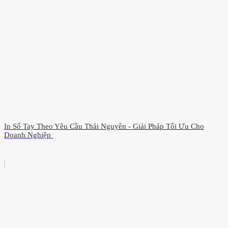
In Sổ Tay Theo Yêu Cầu Thái Nguyên - Giải Pháp Tối Ưu Cho
Doanh Nghiệp