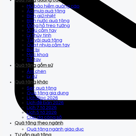
Quà tặng quảng cáo
Mũ bảo hiểm quảng cáo
Áo mưa quà tặng
Bình giữ nhiệt
Bình nước quà tặng
Đồng hồ treo tường
Ô dù cầm tay
Ly thủy tinh
Túi vải quà tặng
Quạt nhựa cầm tay
Bút bi
Móc khoá
Sổ tay
Quà tặng gốm sứ
Ấm chén
Ly sứ
Quà tặng khác
Set quà tặng
Quà tặng gia dụng
Lịch Bloc 2026
Lịch để bàn 2026
Lịch 7 tờ 2026
Lịch 5 tờ 2026
Cặp da công sở
Quà tặng theo ngành
Quà tặng ngành giáo dục
Tư vấn quà tặng