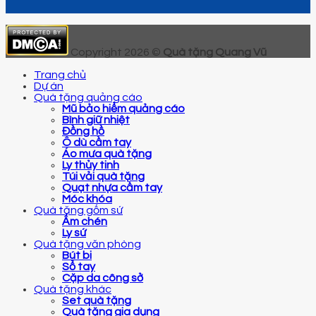
Copyright 2026 ©
Quà tặng Quang Vũ
Trang chủ
Dự án
Quà tặng quảng cáo
Mũ bảo hiểm quảng cáo
Bình giữ nhiệt
Đồng hồ
Ô dù cầm tay
Áo mưa quà tặng
Ly thủy tinh
Túi vải quà tặng
Quạt nhựa cầm tay
Móc khóa
Quà tặng gốm sứ
Ấm chén
Ly sứ
Quà tặng văn phòng
Bút bi
Sổ tay
Cặp da công sở
Quà tặng khác
Set quà tặng
Quà tặng gia dụng