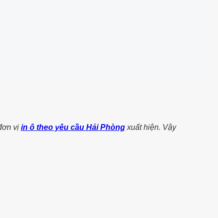
đơn vị
in ô theo yêu cầu Hải Phòng
xuất hiện. Vậy