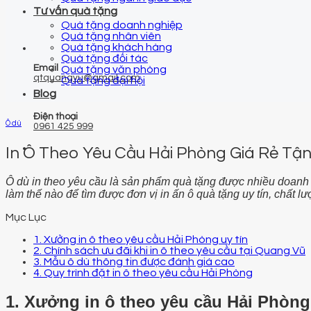
Tư vấn quà tặng
Quà tặng doanh nghiệp
Quà tặng nhân viên
Quà tặng khách hàng
Quà tặng đối tác
Email
Quà tặng văn phòng
qtquangvu@gmail.com
Quà tặng đại hội
Blog
Điện thoại
Ô dù
0961 425 999
In Ô Theo Yêu Cầu Hải Phòng Giá Rẻ Tậ
Ô dù in theo yêu cầu là sản phẩm quà tặng được nhiều doanh 
làm thế nào để tìm được đơn vị in ấn ô quà tặng uy tín, chất l
Mục Lục
1. Xưởng in ô theo yêu cầu Hải Phòng uy tín
2. Chính sách ưu đãi khi in ô theo yêu cầu tại Quang Vũ
3. Mẫu ô dù thông tin được đánh giá cao
4. Quy trình đặt in ô theo yêu cầu Hải Phòng
1. Xưởng in ô theo yêu cầu Hải Phòng 