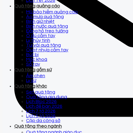
Lịch Tết 2026
Quà tặng quảng cáo
Mũ bảo hiểm quảng cáo
Áo mưa quà tặng
Bình giữ nhiệt
Bình nước quà tặng
Đồng hồ treo tường
Ô dù cầm tay
Ly thủy tinh
Túi vải quà tặng
Quạt nhựa cầm tay
Bút bi
Móc khoá
Sổ tay
Quà tặng gốm sứ
Ấm chén
Ly sứ
Quà tặng khác
Set quà tặng
Quà tặng gia dụng
Lịch Bloc 2026
Lịch để bàn 2026
Lịch 7 tờ 2026
Lịch 5 tờ 2026
Cặp da công sở
Quà tặng theo ngành
Quà tặng ngành giáo dục