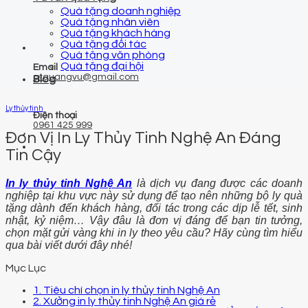
Quà tặng doanh nghiệp
Quà tặng nhân viên
Quà tặng khách hàng
Quà tặng đối tác
Quà tặng văn phòng
Quà tặng đại hội
Email
qtquangvu@gmail.com
Blog
Ly thủy tinh
Điện thoại
0961 425 999
Đơn Vị In Ly Thủy Tinh Nghệ An Đáng
Tin Cậy
In ly thủy tinh Nghệ An
là dịch vụ đang được các doanh
nghiệp tại khu vực này sử dụng để tạo nên những bộ ly quà
tặng dành đến khách hàng, đối tác trong các dịp lễ tết, sinh
nhật, kỷ niệm… Vậy đâu là đơn vị đáng để bạn tin tưởng,
chọn mặt gửi vàng khi in ly theo yêu cầu? Hãy cùng tìm hiểu
qua bài viết dưới đây nhé!
Mục Lục
1. Tiêu chí chọn in ly thủy tinh Nghệ An
2. Xưởng in ly thủy tinh Nghệ An giá rẻ