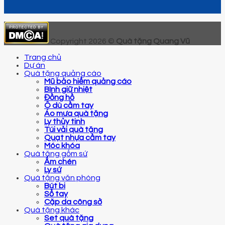
Copyright 2026 ©
Quà tặng Quang Vũ
Trang chủ
Dự án
Quà tặng quảng cáo
Mũ bảo hiểm quảng cáo
Bình giữ nhiệt
Đồng hồ
Ô dù cầm tay
Áo mưa quà tặng
Ly thủy tinh
Túi vải quà tặng
Quạt nhựa cầm tay
Móc khóa
Quà tặng gốm sứ
Ấm chén
Ly sứ
Quà tặng văn phòng
Bút bi
Sổ tay
Cặp da công sở
Quà tặng khác
Set quà tặng