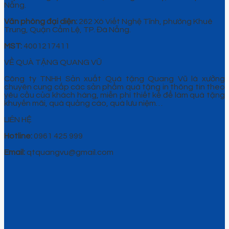
Nẵng.
Văn phòng đại diện:
262 Xô Viết Nghệ Tĩnh, phường Khuê
Trung, Quận Cẩm Lệ, TP. Đà Nẵng.
MST:
4001217411
VỀ QUÀ TẶNG QUANG VŨ
Công ty TNHH Sản xuất Quà tặng Quang Vũ là xưởng
chuyên cung cấp các sản phẩm quà tặng in thông tin theo
yêu cầu của khách hàng, miễn phí thiết kế để làm quà tặng
khuyến mãi, quà quảng cáo, quà lưu niệm…
LIÊN HỆ
Hotline:
0961 425 999
Email:
qtquangvu@gmail.com