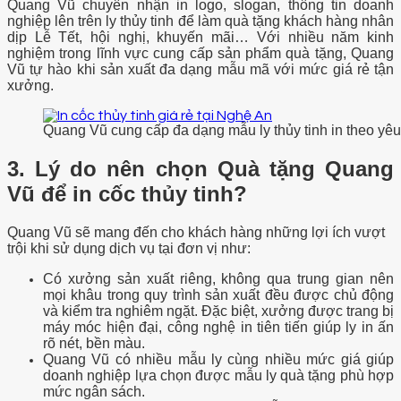
Quang Vũ chuyên nhận in logo, slogan, thông tin doanh
nghiệp lên trên ly thủy tinh để làm quà tặng khách hàng nhân
dịp Lễ Tết, hội nghị, khuyến mãi… Với nhiều năm kinh
nghiệm trong lĩnh vực cung cấp sản phẩm quà tặng, Quang
Vũ tự hào khi sản xuất đa dạng mẫu mã với mức giá rẻ tận
xưởng.
Quang Vũ cung cấp đa dạng mẫu ly thủy tinh in theo yê
3. Lý do nên chọn Quà tặng Quang
Vũ để in cốc thủy tinh?
Quang Vũ sẽ mang đến cho khách hàng những lợi ích vượt
trội khi sử dụng dịch vụ tại đơn vị như:
Có xưởng sản xuất riêng, không qua trung gian nên
mọi khâu trong quy trình sản xuất đều được chủ động
và kiểm tra nghiêm ngặt. Đặc biệt, xưởng được trang bị
máy móc hiện đại, công nghệ in tiên tiến giúp ly in ấn
rõ nét, bền màu.
Quang Vũ có nhiều mẫu ly cùng nhiều mức giá giúp
doanh nghiệp lựa chọn được mẫu ly quà tặng phù hợp
mức ngân sách.