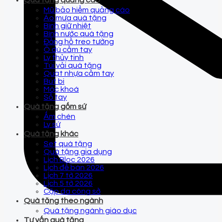
Quà tặng quảng cáo
Mũ bảo hiểm quảng cáo
Áo mưa quà tặng
Bình giữ nhiệt
Bình nước quà tặng
Đồng hồ treo tường
Ô dù cầm tay
Ly thủy tinh
Túi vải quà tặng
Quạt nhựa cầm tay
Bút bi
Móc khoá
Sổ tay
Quà tặng gốm sứ
Ấm chén
Ly sứ
Quà tặng khác
Set quà tặng
Quà tặng gia dụng
Lịch Bloc 2026
Lịch để bàn 2026
Lịch 7 tờ 2026
Lịch 5 tờ 2026
Cặp da công sở
Quà tặng theo ngành
Quà tặng ngành giáo dục
Tư vấn quà tặng