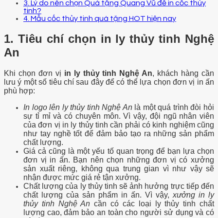
3. Lý do nên chọn Quà tặng Quang Vũ để in cốc thủy
tinh?
4. Mẫu cốc thủy tinh quà tặng HOT hiện nay
1. Tiêu chí chọn in ly thủy tinh Nghệ
An
Khi chọn đơn vị
in ly thủy tinh Nghệ An
, khách hàng cần
lưu ý một số tiêu chí sau đây để có thể lựa chọn đơn vị in ấn
phù hợp:
In logo lên ly thủy tinh Nghệ An
là một quá trình đòi hỏi
sự tỉ mỉ và có chuyên môn. Vì vậy, đội ngũ nhân viên
của đơn vị in ly thủy tinh cần phải có kinh nghiệm cũng
như tay nghề tốt để đảm bảo tạo ra những sản phẩm
chất lượng.
Giá cả cũng là một yếu tố quan trọng để bạn lựa chọn
đơn vị in ấn. Bạn nên chọn những đơn vị có xưởng
sản xuất riêng, không qua trung gian vì như vậy sẽ
nhận được mức giá rẻ tận xưởng.
Chất lượng của ly thủy tinh sẽ ảnh hưởng trực tiếp đến
chất lượng của sản phẩm in ấn. Vì vậy,
xưởng in ly
thủy tinh Nghệ An
cần có các loại ly thủy tinh chất
lượng cao, đảm bảo an toàn cho người sử dụng và có