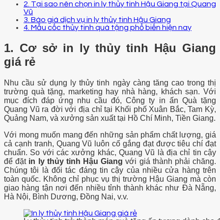
2. Tại sao nên chọn in ly thủy tinh Hậu Giang tại Quang
Vũ
3. Báo giá dịch vụ in ly thủy tinh Hậu Giang
4. Mẫu cốc thủy tinh quà tặng phổ biến hiện nay
1. Cơ sở in ly thủy tinh Hậu Giang
giá rẻ
Nhu cầu sử dụng ly thủy tinh ngày càng tăng cao trong thị
trường quà tặng, marketing hay nhà hàng, khách sạn. Với
mục đích đáp ứng nhu cầu đó, Công ty in ấn Quà tặng
Quang Vũ ra đời với địa chỉ tại Khối phố Xuân Bắc, Tam Kỳ,
Quảng Nam, và xưởng sản xuất tại Hồ Chí Minh, Tiền Giang.
Với mong muốn mang đến những sản phẩm chất lượng, giá
cả cạnh tranh, Quang Vũ luôn cố gắng đạt được tiêu chí đạt
chuẩn. So với các xưởng khác, Quang Vũ là địa chỉ tin cậy
để đặt
in ly thủy tinh Hậu Giang
với giá thành phải chăng.
Chúng tôi là đối tác đáng tin cậy của nhiều cửa hàng trên
toàn quốc. Không chỉ phục vụ thị trường Hậu Giang mà còn
giao hàng tận nơi đến nhiều tỉnh thành khác như Đà Nẵng,
Hà Nội, Bình Dương, Đồng Nai, v.v.