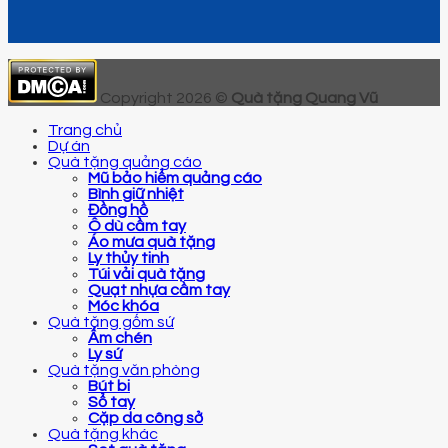
Copyright 2026 ©
Quà tặng Quang Vũ
Trang chủ
Dự án
Quà tặng quảng cáo
Mũ bảo hiểm quảng cáo
Bình giữ nhiệt
Đồng hồ
Ô dù cầm tay
Áo mưa quà tặng
Ly thủy tinh
Túi vải quà tặng
Quạt nhựa cầm tay
Móc khóa
Quà tặng gốm sứ
Ấm chén
Ly sứ
Quà tặng văn phòng
Bút bi
Sổ tay
Cặp da công sở
Quà tặng khác