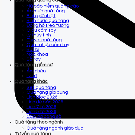
Quà tặng quảng cáo
Mũ bảo hiểm quảng cáo
Áo mưa quà tặng
Bình giữ nhiệt
Bình nước quà tặng
Đồng hồ treo tường
Ô dù cầm tay
Ly thủy tinh
Túi vải quà tặng
Quạt nhựa cầm tay
Bút bi
Móc khoá
Sổ tay
Quà tặng gốm sứ
Ấm chén
Ly sứ
Quà tặng khác
Set quà tặng
Quà tặng gia dụng
Lịch Bloc 2026
Lịch để bàn 2026
Lịch 7 tờ 2026
Lịch 5 tờ 2026
Cặp da công sở
Quà tặng theo ngành
Quà tặng ngành giáo dục
Tư vấn quà tặng