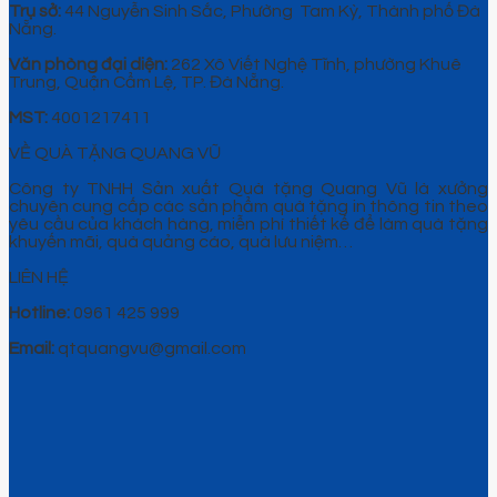
Trụ sở:
44 Nguyễn Sinh Sắc, Phường Tam Kỳ, Thành phố Đà
Nẵng.
Văn phòng đại diện:
262 Xô Viết Nghệ Tĩnh, phường Khuê
Trung, Quận Cẩm Lệ, TP. Đà Nẵng.
MST:
4001217411
VỀ QUÀ TẶNG QUANG VŨ
Công ty TNHH Sản xuất Quà tặng Quang Vũ là xưởng
chuyên cung cấp các sản phẩm quà tặng in thông tin theo
yêu cầu của khách hàng, miễn phí thiết kế để làm quà tặng
khuyến mãi, quà quảng cáo, quà lưu niệm…
LIÊN HỆ
Hotline:
0961 425 999
Email:
qtquangvu@gmail.com