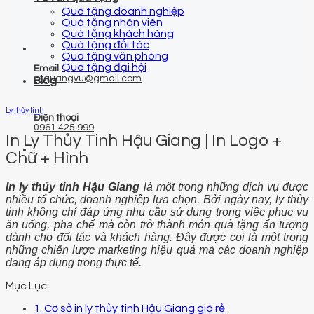
Quà tặng doanh nghiệp
Quà tặng nhân viên
Quà tặng khách hàng
Quà tặng đối tác
Quà tặng văn phòng
Quà tặng đại hội
Email
qtquangvu@gmail.com
Blog
Ly thủy tinh
Điện thoại
0961 425 999
In Ly Thủy Tinh Hậu Giang | In Logo +
Chữ + Hình
In ly thủy tinh Hậu Giang
là một trong những dịch vụ được
nhiều tổ chức, doanh nghiệp lựa chọn. Bởi ngày nay, ly thủy
tinh không chỉ đáp ứng nhu cầu sử dụng trong việc phục vụ
ăn uống, pha chế mà còn trở thành món quà tặng ấn tượng
dành cho đối tác và khách hàng. Đây được coi là một trong
những chiến lược marketing hiệu quả mà các doanh nghiệp
đang áp dụng trong thực tế.
Mục Lục
1. Cơ sở in ly thủy tinh Hậu Giang giá rẻ