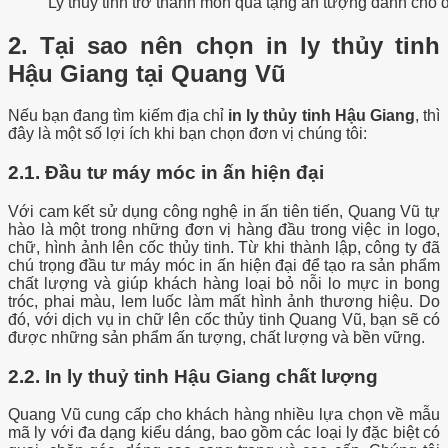
Ly thủy tinh trở thành món quà tặng ấn tượng dành cho đ
2. Tại sao nên chọn in ly thủy tinh
Hậu Giang tại Quang Vũ
Nếu bạn đang tìm kiếm địa chỉ
in ly thủy tinh Hậu Giang
, thì
đây là một số lợi ích khi bạn chọn đơn vị chúng tôi:
2.1. Đầu tư máy móc in ấn hiện đại
Với cam kết sử dụng công nghệ in ấn tiên tiến, Quang Vũ tự
hào là một trong những đơn vị hàng đầu trong việc in logo,
chữ, hình ảnh lên cốc thủy tinh. Từ khi thành lập, công ty đã
chú trọng đầu tư máy móc in ấn hiện đại để tạo ra sản phẩm
chất lượng và giúp khách hàng loại bỏ nỗi lo mực in bong
tróc, phai màu, lem luốc làm mất hình ảnh thương hiệu. Do
đó, với dịch vụ in chữ lên cốc thủy tinh Quang Vũ, bạn sẽ có
được những sản phẩm ấn tượng, chất lượng và bền vững.
2.2. In ly thuỷ tinh Hậu Giang chất lượng
Quang Vũ cung cấp cho khách hàng nhiều lựa chọn về mẫu
mã ly với đa dạng kiểu dáng, bao gồm các loại ly đặc biệt có