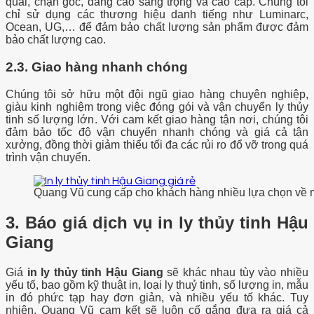
quai, chặn góc, dáng cao sang trọng và cao cấp. Chúng tôi
chỉ sử dụng các thương hiệu danh tiếng như Luminarc,
Ocean, UG,… để đảm bảo chất lượng sản phẩm được đảm
bảo chất lượng cao.
2.3. Giao hàng nhanh chóng
Chúng tôi sở hữu một đội ngũ giao hàng chuyên nghiệp,
giàu kinh nghiệm trong việc đóng gói và vận chuyển ly thủy
tinh số lượng lớn. Với cam kết giao hàng tận nơi, chúng tôi
đảm bảo tốc độ vận chuyển nhanh chóng và giá cả tận
xưởng, đồng thời giảm thiểu tối đa các rủi ro đổ vỡ trong quá
trình vận chuyển.
Quang Vũ cung cấp cho khách hàng nhiều lựa chọn về 
3. Báo giá dịch vụ in ly thủy tinh Hậu
Giang
Giá
in ly thủy tinh Hậu Giang
sẽ khác nhau tùy vào nhiều
yếu tố, bao gồm kỹ thuật in, loại ly thuỷ tinh, số lượng in, mẫu
in đó phức tạp hay đơn giản, và nhiều yếu tố khác. Tuy
nhiên, Quang Vũ cam kết sẽ luôn cố gắng đưa ra giá cả