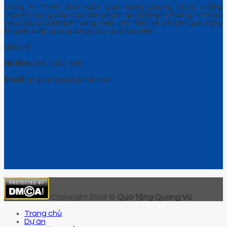
Công ty TNHH Sản xuất Quà tặng Quang Vũ là xưởng
chuyên cung cấp các sản phẩm quà tặng in thông tin theo
yêu cầu của khách hàng, miễn phí thiết kế để làm quà tặng
khuyến mãi, quà quảng cáo, quà lưu niệm…
LIÊN HỆ
Hotline:
0961 425 999
Email:
qtquangvu@gmail.com
Copyright 2026 ©
Quà tặng Quang Vũ
Trang chủ
Dự án