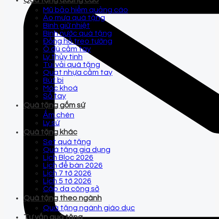
Quà tặng quảng cáo
Mũ bảo hiểm quảng cáo
Áo mưa quà tặng
Bình giữ nhiệt
Bình nước quà tặng
Đồng hồ treo tường
Ô dù cầm tay
Ly thủy tinh
Túi vải quà tặng
Quạt nhựa cầm tay
Bút bi
Móc khoá
Sổ tay
Quà tặng gốm sứ
Ấm chén
Ly sứ
Quà tặng khác
Set quà tặng
Quà tặng gia dụng
Lịch Bloc 2026
Lịch để bàn 2026
Lịch 7 tờ 2026
Lịch 5 tờ 2026
Cặp da công sở
Quà tặng theo ngành
Quà tặng ngành giáo dục
Tư vấn quà tặng