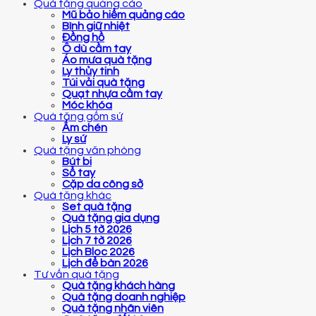
Quà tặng quảng cáo
Mũ bảo hiểm quảng cáo
Bình giữ nhiệt
Đồng hồ
Ô dù cầm tay
Áo mưa quà tặng
Ly thủy tinh
Túi vải quà tặng
Quạt nhựa cầm tay
Móc khóa
Quà tặng gốm sứ
Ấm chén
Ly sứ
Quà tặng văn phòng
Bút bi
Sổ tay
Cặp da công sở
Quà tặng khác
Set quà tặng
Quà tặng gia dụng
Lịch 5 tờ 2026
Lịch 7 tờ 2026
Lịch Bloc 2026
Lịch để bàn 2026
Tư vấn quà tặng
Quà tặng khách hàng
Quà tặng doanh nghiệp
Quà tặng nhân viên