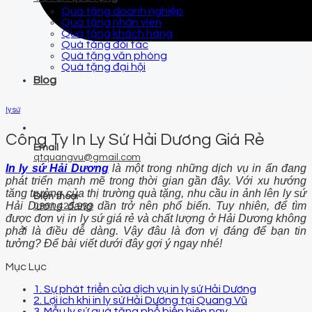
Quà tặng doanh nghiệp
Quà tặng nhân viên
Quà tặng khách hàng
Quà tặng đối tác
Quà tặng văn phòng
Quà tặng đại hội
Blog
ly sứ
Công Ty In Ly Sứ Hải Dương Giá Rẻ
Email
qtquangvu@gmail.com
In ly sứ Hải Dương
là một trong những dịch vụ in ấn đang
phát triển mạnh mẽ trong thời gian gần đây. Với xu hướng
tăng trưởng của thị trường quà tặng, nhu cầu in ảnh lên ly sứ
Điện thoại
Hải Dương đang dần trở nên phổ biến. Tuy nhiên, để tìm
0961 425 999
được đơn vị in ly sứ giá rẻ và chất lượng ở Hải Dương không
phải là điều dễ dàng. Vậy đâu là đơn vị đáng để bạn tin
tưởng? Để bài viết dưới đây gợi ý ngay nhé!
Mục Lục
1. Sự phát triển của dịch vụ in ly sứ Hải Dương
2. Lợi ích khi in ly sứ Hải Dương tại Quang Vũ
3. Mẫu ly sứ quà tặng phổ biến hiện nay