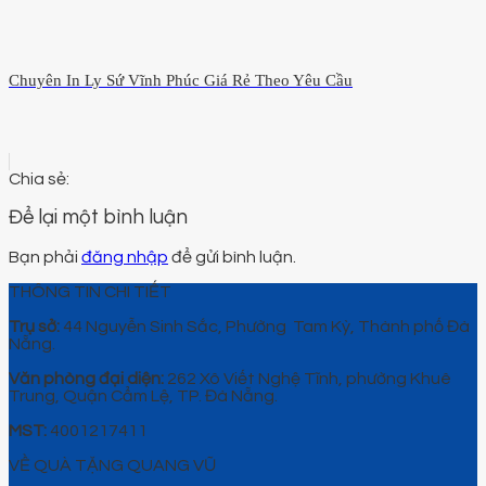
Chuyên In Ly Sứ Vĩnh Phúc Giá Rẻ Theo Yêu Cầu
Để lại một bình luận
Bạn phải
đăng nhập
để gửi bình luận.
THÔNG TIN CHI TIẾT
Trụ sở:
44 Nguyễn Sinh Sắc, Phường Tam Kỳ, Thành phố Đà
Nẵng.
Văn phòng đại diện:
262 Xô Viết Nghệ Tĩnh, phường Khuê
Trung, Quận Cẩm Lệ, TP. Đà Nẵng.
MST:
4001217411
VỀ QUÀ TẶNG QUANG VŨ