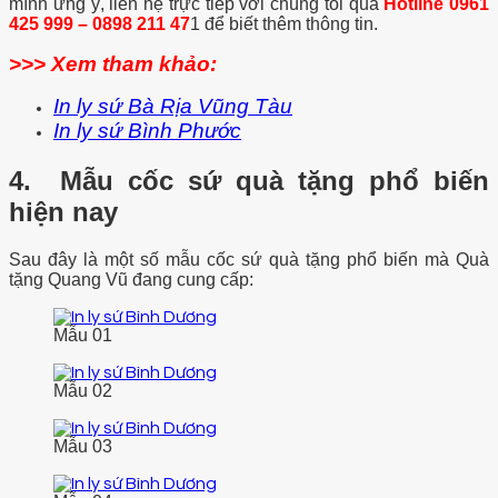
mình ưng ý, liên hệ trực tiếp với chúng tôi qua
Hotline 0961
425 999 – 0898 211 47
1 để biết thêm thông tin.
>>> Xem tham khảo:
In ly sứ Bà Rịa Vũng Tàu
In ly sứ Bình Phước
4. Mẫu cốc sứ quà tặng phổ biến
hiện nay
Sau đây là một số mẫu cốc sứ quà tặng phổ biến mà Quà
tặng Quang Vũ đang cung cấp:
Mẫu 01
Mẫu 02
Mẫu 03