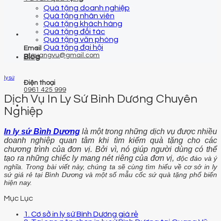
Quà tặng doanh nghiệp
Quà tặng nhân viên
Quà tặng khách hàng
Quà tặng đối tác
Quà tặng văn phòng
Quà tặng đại hội
Email
qtquangvu@gmail.com
Blog
ly sứ
Điện thoại
0961 425 999
Dịch Vụ In Ly Sứ Bình Dương Chuyên
Nghiệp
In ly sứ Bình Dương
là một trong những dịch vụ được nhiều
doanh nghiệp quan tâm khi tìm kiếm quà tặng cho các
chương trình của đơn vị. Bởi vì, nó giúp người dùng có thể
tạo ra những chiếc ly mang nét riêng của đơn vị,
độc đáo và ý
nghĩa. Trong bài viết này, chúng ta sẽ cùng tìm hiểu về cơ sở in ly
sứ giá rẻ tại Bình Dương và một số mẫu cốc sứ quà tặng phổ biến
hiện nay.
Mục Lục
1. Cơ sở in ly sứ Bình Dương giá rẻ