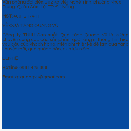
Văn phòng đại diện:
262 Xô Viết Nghệ Tĩnh, phường Khuê
Trung, Quận Cẩm Lệ, TP. Đà Nẵng.
MST:
4001217411
VỀ QUÀ TẶNG QUANG VŨ
Công ty TNHH Sản xuất Quà tặng Quang Vũ là xưởng
chuyên cung cấp các sản phẩm quà tặng in thông tin theo
yêu cầu của khách hàng, miễn phí thiết kế để làm quà tặng
khuyến mãi, quà quảng cáo, quà lưu niệm…
LIÊN HỆ
Hotline:
0961 425 999
Email:
qtquangvu@gmail.com