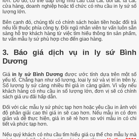
lớn. Do đó, có thể đáp ứng nhu cầu của các đối tác là các
cửa hàng, doanh nghiệp hoặc tổ chức có nhu cầu in ly sứ số
lượng lớn.
Bên cạnh đó, chúng tôi có chính sách hoàn tiền hoặc đổi trả
nếu lỗi thuộc phía công ty. Đội ngũ nhân viên tư vấn luôn sẵn
sàng hỗ trợ khách hàng từ việc tìm hiểu thông tin sản phẩm,
tư vấn mẫu ly sứ phù hợp cho đến giao hàng.
3. Báo giá dịch vụ in ly sứ Bình
Dương
Giá
in ly sứ Bình Dương
được ước tính dựa trên một số
yếu tố. Chẳng hạn như số lượng, loại ly sứ và vị trí in trên ly.
Số lượng ly sứ càng nhiều thì giá in càng giảm. Vì vậy nếu
khách hàng có nhu cầu in số lượng lớn, đơn vị sẽ có chính
sách giá ưu đãi hấp dẫn.
Đối với các mẫu ly sứ phức tạp hơn hoặc yêu cầu in ảnh với
độ phân giải cao thì giá in sẽ cao hơn.
Nếu mẫu in có đơn
giản và dễ thực hiện, giá in sẽ rẻ hơn so với mẫu in có chi
tiết và phức tạp hơn.
Nếu quý khách có nhu cầu tìm hiểu giá cụ thể cho mẫu ly mà