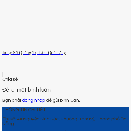
In Ly Sứ Quảng Trị Làm Quà Tặng
Để lại một bình luận
Bạn phải
đăng nhập
để gửi bình luận.
THÔNG TIN CHI TIẾT
Trụ sở:
44 Nguyễn Sinh Sắc, Phường Tam Kỳ, Thành phố Đà
Nẵng.