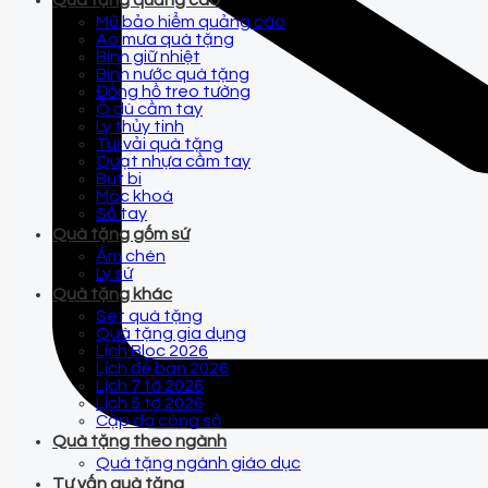
Quà tặng quảng cáo
Mũ bảo hiểm quảng cáo
Áo mưa quà tặng
Bình giữ nhiệt
Bình nước quà tặng
Đồng hồ treo tường
Ô dù cầm tay
Ly thủy tinh
Túi vải quà tặng
Quạt nhựa cầm tay
Bút bi
Móc khoá
Sổ tay
Quà tặng gốm sứ
Ấm chén
Ly sứ
Quà tặng khác
Set quà tặng
Quà tặng gia dụng
Lịch Bloc 2026
Lịch để bàn 2026
Lịch 7 tờ 2026
Lịch 5 tờ 2026
Cặp da công sở
Quà tặng theo ngành
Quà tặng ngành giáo dục
Tư vấn quà tặng