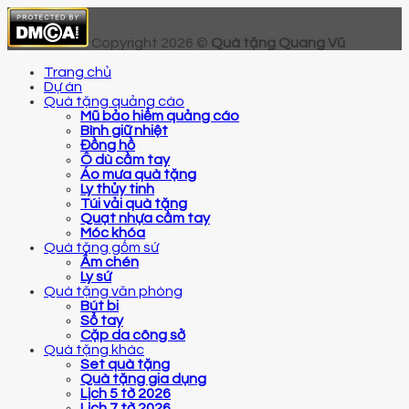
Copyright 2026 ©
Quà tặng Quang Vũ
Trang chủ
Dự án
Quà tặng quảng cáo
Mũ bảo hiểm quảng cáo
Bình giữ nhiệt
Đồng hồ
Ô dù cầm tay
Áo mưa quà tặng
Ly thủy tinh
Túi vải quà tặng
Quạt nhựa cầm tay
Móc khóa
Quà tặng gốm sứ
Ấm chén
Ly sứ
Quà tặng văn phòng
Bút bi
Sổ tay
Cặp da công sở
Quà tặng khác
Set quà tặng
Quà tặng gia dụng
Lịch 5 tờ 2026
Lịch 7 tờ 2026