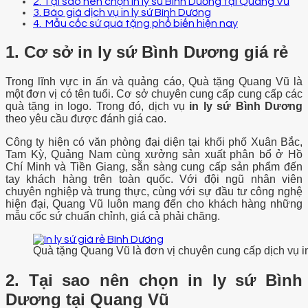
2. Tại sao nên chọn in ly sứ Bình Dương tại Quang Vũ
3. Báo giá dịch vụ in ly sứ Bình Dương
4. Mẫu cốc sứ quà tặng phổ biến hiện nay
1. Cơ sở in ly sứ Bình Dương giá rẻ
Trong lĩnh vực in ấn và quảng cáo, Quà tặng Quang Vũ là
một đơn vị có tên tuổi. Cơ sở chuyên cung cấp cung cấp các
quà tặng in logo. Trong đó, dịch vụ
in ly sứ Bình Dương
theo yêu cầu được đánh giá cao.
Công ty hiện có văn phòng đại diện tại khối phố Xuân Bắc,
Tam Kỳ, Quảng Nam cùng xưởng sản xuất phân bổ ở Hồ
Chí Minh và Tiền Giang, sẵn sàng cung cấp sản phẩm đến
tay khách hàng trên toàn quốc. Với đội ngũ nhân viên
chuyên nghiệp và trung thực, cùng với sự đầu tư công nghệ
hiện đại, Quang Vũ luôn mang đến cho khách hàng những
mẫu cốc sứ chuẩn chỉnh, giá cả phải chăng.
Quà tặng Quang Vũ là đơn vị chuyên cung cấp dịch vụ i
2. Tại sao nên chọn in ly sứ Bình
Dương tại Quang Vũ