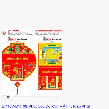
BM107-BM108: Phúc Lộc Đại Cát – Ất Tỵ Khai Phát