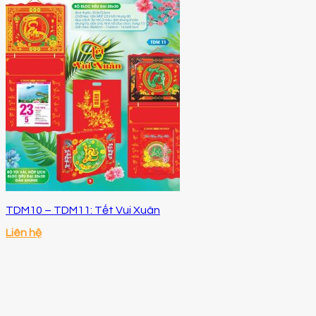
TDM10 – TDM11: Tết Vui Xuân
Liên hệ