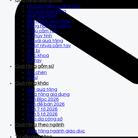
Quà tặng quảng cáo
Mũ bảo hiểm quảng cáo
Áo mưa quà tặng
Bình giữ nhiệt
Bình nước quà tặng
Đồng hồ treo tường
Ô dù cầm tay
Ly thủy tinh
Túi vải quà tặng
Quạt nhựa cầm tay
Bút bi
Móc khoá
Sổ tay
Quà tặng gốm sứ
Ấm chén
Ly sứ
Quà tặng khác
Set quà tặng
Quà tặng gia dụng
Lịch Bloc 2026
Lịch để bàn 2026
Lịch 7 tờ 2026
Lịch 5 tờ 2026
Cặp da công sở
Quà tặng theo ngành
Quà tặng ngành giáo dục
Tư vấn quà tặng