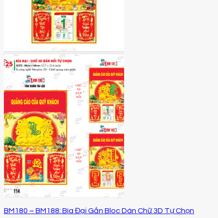
BM180 – BM188: Bìa Đại Gắn Bloc Dán Chữ 3D Tự Chọn