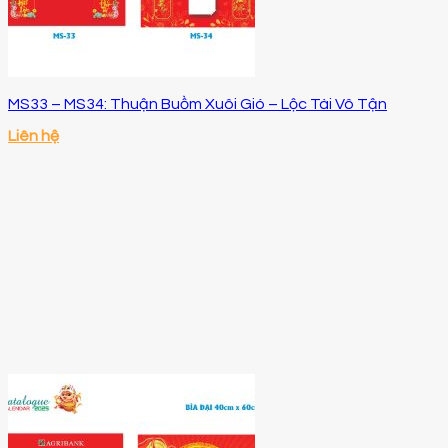
MS33 – MS34: Thuận Buồm Xuôi Gió – Lộc Tài Vô Tận
Liên hệ