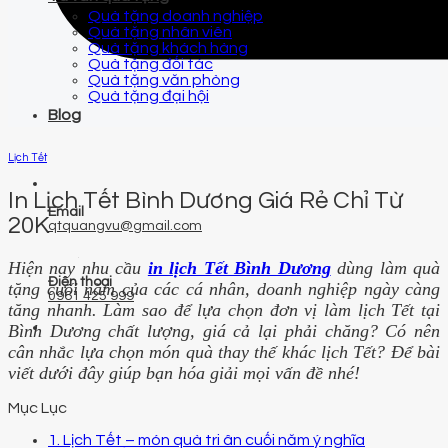
Quà tặng doanh nghiệp
Quà tặng nhân viên
Quà tặng khách hàng
Quà tặng đối tác
Quà tặng văn phòng
Quà tặng đại hội
Blog
Lịch Tết
In Lịch Tết Bình Dương Giá Rẻ Chỉ Từ
Email
20K
qtquangvu@gmail.com
Hiện nay nhu cầu
in lịch Tết Bình Dương
dùng làm quà
Điện thoại
tặng cuối năm của các cá nhân, doanh nghiệp ngày càng
0961 425 999
tăng nhanh. Làm sao để lựa chọn đơn vị làm lịch Tết tại
Bình Dương chất lượng, giá cả lại phải chăng? Có nên
cân nhắc lựa chọn món quà thay thế khác lịch Tết? Để bài
viết dưới đây giúp bạn hóa giải mọi vấn đề nhé!
Mục Lục
1. Lịch Tết – món quà tri ân cuối năm ý nghĩa