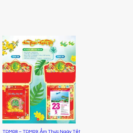
TDM08 – TDM09: Ẩm Thực Ngày Tết