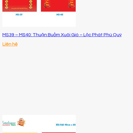
MS39 – MS40: Thuận Buồm Xuôi Gió – Lộc Phát Phú Quý
Liên hệ