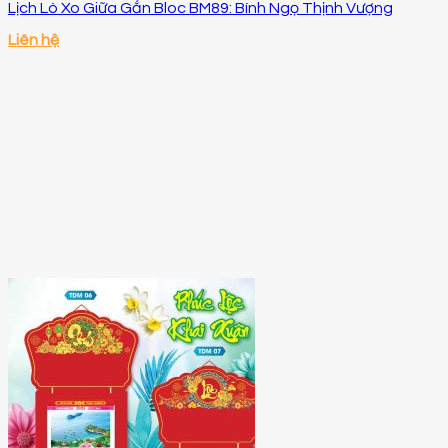
Lịch Lò Xo Giữa Gắn Bloc BM89: Bính Ngọ Thịnh Vượng
Liên hệ