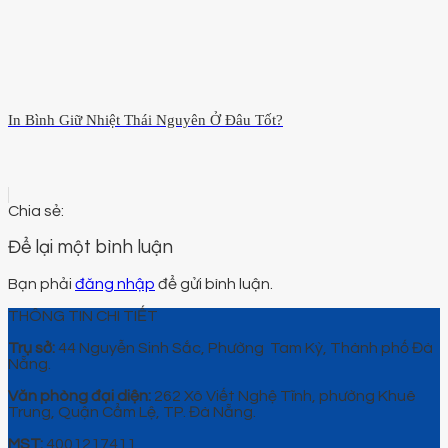
In Bình Giữ Nhiệt Thái Nguyên Ở Đâu Tốt?
Để lại một bình luận
Bạn phải
đăng nhập
để gửi bình luận.
THÔNG TIN CHI TIẾT
Trụ sở:
44 Nguyễn Sinh Sắc, Phường Tam Kỳ, Thành phố Đà
Nẵng.
Văn phòng đại diện:
262 Xô Viết Nghệ Tĩnh, phường Khuê
Trung, Quận Cẩm Lệ, TP. Đà Nẵng.
MST:
4001217411