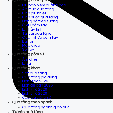
Quà tặng quảng cáo
Mũ bảo hiểm quảng cáo
Áo mưa quà tặng
Bình giữ nhiệt
Bình nước quà tặng
Đồng hồ treo tường
Ô dù cầm tay
Ly thủy tinh
Túi vải quà tặng
Quạt nhựa cầm tay
Bút bi
Móc khoá
Sổ tay
Quà tặng gốm sứ
Ấm chén
Ly sứ
Quà tặng khác
Set quà tặng
Quà tặng gia dụng
Lịch Bloc 2026
Lịch để bàn 2026
Lịch 7 tờ 2026
Lịch 5 tờ 2026
Cặp da công sở
Quà tặng theo ngành
Quà tặng ngành giáo dục
Tư vấn quà tặng