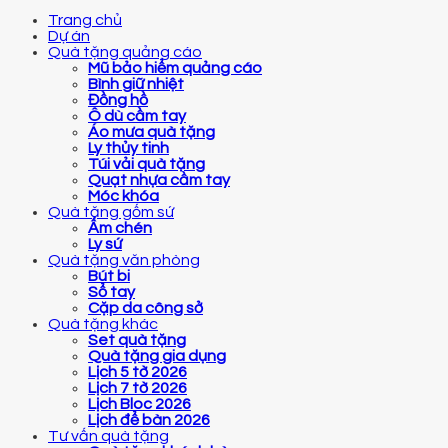
Trang chủ
Dự án
Quà tặng quảng cáo
Mũ bảo hiểm quảng cáo
Bình giữ nhiệt
Đồng hồ
Ô dù cầm tay
Áo mưa quà tặng
Ly thủy tinh
Túi vải quà tặng
Quạt nhựa cầm tay
Móc khóa
Quà tặng gốm sứ
Ấm chén
Ly sứ
Quà tặng văn phòng
Bút bi
Sổ tay
Cặp da công sở
Quà tặng khác
Set quà tặng
Quà tặng gia dụng
Lịch 5 tờ 2026
Lịch 7 tờ 2026
Lịch Bloc 2026
Lịch để bàn 2026
Tư vấn quà tặng