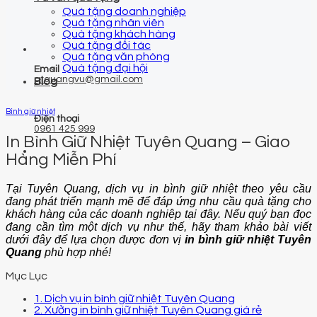
Quà tặng doanh nghiệp
Quà tặng nhân viên
Quà tặng khách hàng
Quà tặng đối tác
Quà tặng văn phòng
Quà tặng đại hội
Email
qtquangvu@gmail.com
Blog
Bình giữ nhiệt
Điện thoại
0961 425 999
In Bình Giữ Nhiệt Tuyên Quang – Giao
Hàng Miễn Phí
Tại Tuyên Quang, dịch vụ in bình giữ nhiệt theo yêu cầu
đang phát triển mạnh mẽ để đáp ứng nhu cầu quà tặng cho
khách hàng của các doanh nghiệp tại đây. Nếu quý bạn đọc
đang cần tìm một dịch vụ như thế, hãy tham khảo bài viết
dưới đây để lựa chọn được đơn vị
in bình giữ nhiệt Tuyên
Quang
phù hợp nhé!
Mục Lục
1. Dịch vụ in bình giữ nhiệt Tuyên Quang
2. Xưởng in bình giữ nhiệt Tuyên Quang giá rẻ