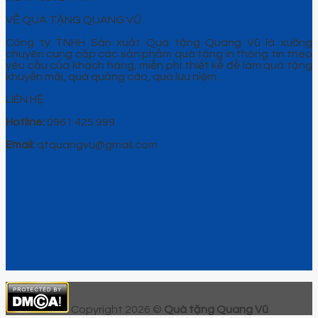
VỀ QUÀ TẶNG QUANG VŨ
Công ty TNHH Sản xuất Quà tặng Quang Vũ là xưởng
chuyên cung cấp các sản phẩm quà tặng in thông tin theo
yêu cầu của khách hàng, miễn phí thiết kế để làm quà tặng
khuyến mãi, quà quảng cáo, quà lưu niệm…
LIÊN HỆ
Hotline:
0961 425 999
Email:
qtquangvu@gmail.com
Copyright 2026 ©
Quà tặng Quang Vũ