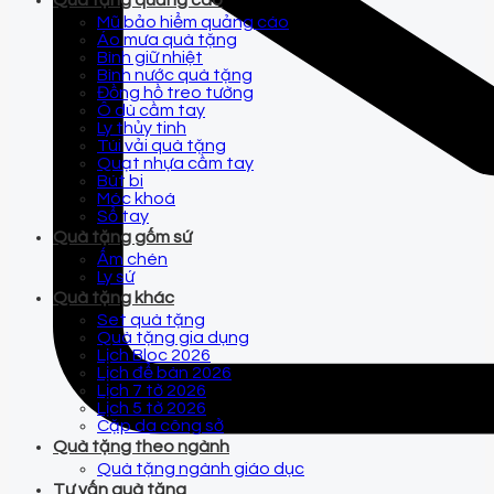
Quà tặng quảng cáo
Mũ bảo hiểm quảng cáo
Áo mưa quà tặng
Bình giữ nhiệt
Bình nước quà tặng
Đồng hồ treo tường
Ô dù cầm tay
Ly thủy tinh
Túi vải quà tặng
Quạt nhựa cầm tay
Bút bi
Móc khoá
Sổ tay
Quà tặng gốm sứ
Ấm chén
Ly sứ
Quà tặng khác
Set quà tặng
Quà tặng gia dụng
Lịch Bloc 2026
Lịch để bàn 2026
Lịch 7 tờ 2026
Lịch 5 tờ 2026
Cặp da công sở
Quà tặng theo ngành
Quà tặng ngành giáo dục
Tư vấn quà tặng