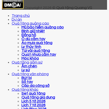
Copyright 2026 ©
Quà tặng Quang Vũ
Trang chủ
Dự án
Quà tặng quảng cáo
Mũ bảo hiểm quảng cáo
Bình giữ nhiệt
Đồng hồ
Ô dù cầm tay
Áo mưa quà tặng
Ly thủy tinh
Túi vải quà tặng
Quạt nhựa cầm tay
Móc khóa
Quà tặng gốm sứ
Ấm chén
Ly sứ
Quà tặng văn phòng
Bút bi
Sổ tay
Cặp da công sở
Quà tặng khác
Set quà tặng
Quà tặng gia dụng
Lịch 5 tờ 2026
Lịch 7 tờ 2026
Lịch Bloc 2026