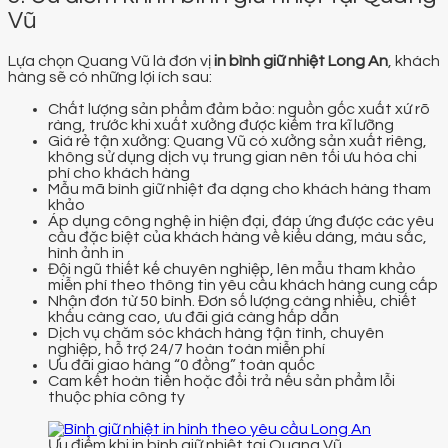
Vũ
Lựa chọn Quang Vũ là đơn vị
in bình giữ nhiệt Long An
, khách
hàng sẽ có những lợi ích sau:
Chất lượng sản phẩm đảm bảo: nguồn gốc xuất xứ rõ
ràng, trước khi xuất xưởng được kiểm tra kĩ lưỡng
Giá rẻ tận xưởng: Quang Vũ có xưởng sản xuất riêng,
không sử dụng dịch vụ trung gian nên tối ưu hóa chi
phí cho khách hàng
Mẫu mã bình giữ nhiệt đa dạng cho khách hàng tham
khảo
Áp dụng công nghệ in hiện đại, đáp ứng được các yêu
cầu đặc biệt của khách hàng về kiểu dáng, màu sắc,
hình ảnh in
Đội ngũ thiết kế chuyên nghiệp, lên mẫu tham khảo
miễn phí theo thông tin yêu cầu khách hàng cung cấp
Nhận đơn từ 50 bình. Đơn số lượng càng nhiều, chiết
khấu càng cao, ưu đãi giá càng hấp dẫn
Dịch vụ chăm sóc khách hàng tận tình, chuyên
nghiệp, hỗ trợ 24/7 hoàn toàn miễn phí
Ưu đãi giao hàng “0 đồng” toàn quốc
Cam kết hoàn tiền hoặc đổi trả nếu sản phẩm lỗi
thuộc phía công ty
Ưu điểm khi in bình giữ nhiệt tại Quang Vũ