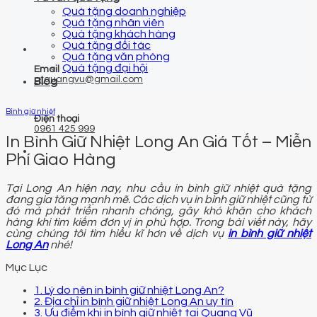
Quà tặng doanh nghiệp
Quà tặng nhân viên
Quà tặng khách hàng
Quà tặng đối tác
Quà tặng văn phòng
Quà tặng đại hội
Email
qtquangvu@gmail.com
Blog
Bình giữ nhiệt
Điện thoại
0961 425 999
In Bình Giữ Nhiệt Long An Giá Tốt – Miễn
Phí Giao Hàng
Tại Long An hiện nay, nhu cầu in bình giữ nhiệt quà tặng
đang gia tăng mạnh mẽ. Các dịch vụ in bình giữ nhiệt cũng từ
đó mà phát triển nhanh chóng, gây khó khăn cho khách
hàng khi tìm kiếm đơn vị in phù hợp. Trong bài viết này, hãy
cùng chúng tôi tìm hiểu kĩ hơn về dịch vụ
in bình giữ nhiệt
Long An
nhé!
Mục Lục
1. Lý do nên in bình giữ nhiệt Long An?
2. Địa chỉ in bình giữ nhiệt Long An uy tín
3. Ưu điểm khi in bình giữ nhiệt tại Quang Vũ