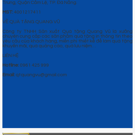
Trung, Quận Cẩm Lệ, TP. Đà Nẵng.
MST:
4001217411
VỀ QUÀ TẶNG QUANG VŨ
Công ty TNHH Sản xuất Quà tặng Quang Vũ là xưởng
chuyên cung cấp các sản phẩm quà tặng in thông tin theo
yêu cầu của khách hàng, miễn phí thiết kế để làm quà tặng
khuyến mãi, quà quảng cáo, quà lưu niệm…
LIÊN HỆ
Hotline:
0961 425 999
Email:
qtquangvu@gmail.com