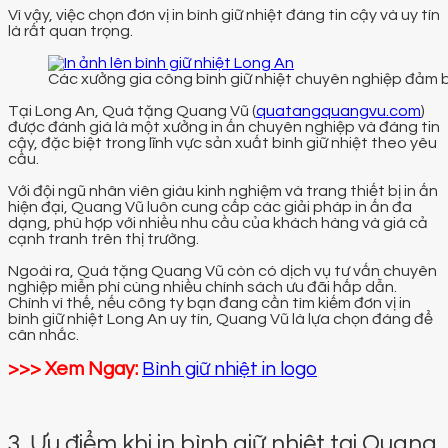
Vì vậy, việc chọn đơn vị in bình giữ nhiệt đáng tin cậy và uy tín
là rất quan trọng.
Các xưởng gia công bình giữ nhiệt chuyên nghiệp đảm 
Tại Long An, Quà tặng Quang Vũ (
quatangquangvu.com
)
được đánh giá là một xưởng in ấn chuyên nghiệp và đáng tin
cậy, đặc biệt trong lĩnh vực sản xuất bình giữ nhiệt theo yêu
cầu.
Với đội ngũ nhân viên giàu kinh nghiệm và trang thiết bị in ấn
hiện đại, Quang Vũ luôn cung cấp các giải pháp in ấn đa
dạng, phù hợp với nhiều nhu cầu của khách hàng và giá cả
cạnh tranh trên thị trường.
Ngoài ra, Quà tặng Quang Vũ còn có dịch vụ tư vấn chuyên
nghiệp miễn phí cùng nhiều chính sách ưu đãi hấp dẫn.
Chính vì thế, nếu công ty bạn đang cần tìm kiếm đơn vị in
bình giữ nhiệt Long An uy tín, Quang Vũ là lựa chọn đáng để
cân nhắc.
>>> Xem Ngay:
Bình giữ nhiệt in logo
3. Ưu điểm khi in bình giữ nhiệt tại Quang