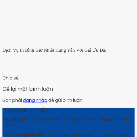
Dịch Vụ In Bình Giữ Nhiệt Hưng Yên Với Giá Ưu Đãi
Để lại một bình luận
Bạn phải
đăng nhập
để gửi bình luận.
THÔNG TIN CHI TIẾT
Trụ sở:
44 Nguyễn Sinh Sắc, Phường Tam Kỳ, Thành phố Đà
Nẵng.
Văn phòng đại diện:
262 Xô Viết Nghệ Tĩnh, phường Khuê