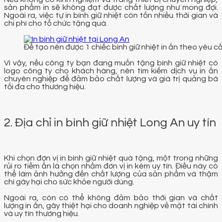
sản phẩm in sẽ không đạt được chất lượng như mong đợi.
Ngoài ra, việc tự in bình giữ nhiệt còn tốn nhiều thời gian và
chi phí cho tổ chức tặng quà.
Để tạo nên được 1 chiếc bình giữ nhiệt in ấn theo yêu 
Vì vậy, nếu công ty bạn đang muốn tặng bình giữ nhiệt có
logo công ty cho khách hàng, nên tìm kiếm dịch vụ in ấn
chuyên nghiệp để đảm bảo chất lượng và giá trị quảng bá
tối đa cho thương hiệu.
2. Địa chỉ in bình giữ nhiệt Long An uy tín
Khi chọn đơn vị in bình giữ nhiệt quà tặng, một trong những
rủi ro tiềm ẩn là chọn nhầm đơn vị in kém uy tín. Điều này có
thể làm ảnh hưởng đến chất lượng của sản phẩm và thậm
chí gây hại cho sức khỏe người dùng.
Ngoài ra, còn có thể không đảm bảo thời gian và chất
lượng in ấn, gây thiệt hại cho doanh nghiệp về mặt tài chính
và uy tín thương hiệu.