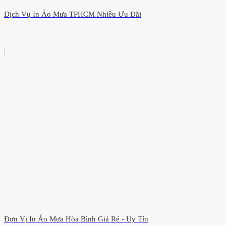
Dịch Vụ In Áo Mưa TPHCM Nhiều Ưu Đãi
Đơn Vị In Áo Mưa Hòa Bình Giá Rẻ - Uy Tín