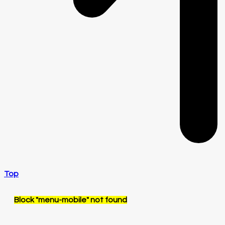
Top
Block
"menu-mobile"
not found