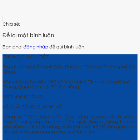
Để lại một bình luận
Bạn phải
đăng nhập
để gửi bình luận.
THÔNG TIN CHI TIẾT
Trụ sở:
44 Nguyễn Sinh Sắc, Phường Tam Kỳ, Thành phố Đà
Nẵng.
Văn phòng đại diện:
262 Xô Viết Nghệ Tĩnh, phường Khuê
Trung, Quận Cẩm Lệ, TP. Đà Nẵng.
MST:
4001217411
VỀ QUÀ TẶNG QUANG VŨ
Công ty TNHH Sản xuất Quà tặng Quang Vũ là xưởng
chuyên cung cấp các sản phẩm quà tặng in thông tin theo
yêu cầu của khách hàng, miễn phí thiết kế để làm quà tặng
khuyến mãi, quà quảng cáo, quà lưu niệm…