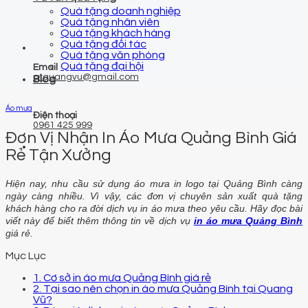
Quà tặng doanh nghiệp
Quà tặng nhân viên
Quà tặng khách hàng
Quà tặng đối tác
Quà tặng văn phòng
Quà tặng đại hội
Email
qtquangvu@gmail.com
Blog
Áo mưa
Điện thoại
0961 425 999
Đơn Vị Nhận In Áo Mưa Quảng Bình Giá
Rẻ Tận Xưởng
Hiện nay, nhu cầu sử dụng áo mưa in logo tại Quảng Bình càng
ngày càng nhiều. Vì vậy, các đơn vị chuyên sản xuất quà tặng
khách hàng cho ra đời dịch vụ in áo mưa theo yêu cầu. Hãy đọc bài
viết này để biết thêm thông tin về dịch vụ
in áo mưa Quảng Bình
giá rẻ.
Mục Lục
1. Cơ sở in áo mưa Quảng Bình giá rẻ
2. Tại sao nên chọn in áo mưa Quảng Bình tại Quang
Vũ?