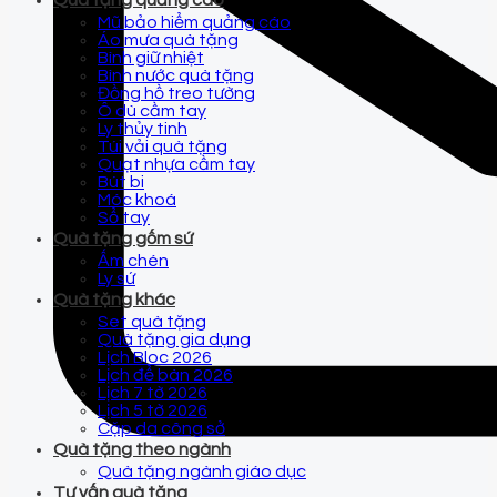
Quà tặng quảng cáo
Mũ bảo hiểm quảng cáo
Áo mưa quà tặng
Bình giữ nhiệt
Bình nước quà tặng
Đồng hồ treo tường
Ô dù cầm tay
Ly thủy tinh
Túi vải quà tặng
Quạt nhựa cầm tay
Bút bi
Móc khoá
Sổ tay
Quà tặng gốm sứ
Ấm chén
Ly sứ
Quà tặng khác
Set quà tặng
Quà tặng gia dụng
Lịch Bloc 2026
Lịch để bàn 2026
Lịch 7 tờ 2026
Lịch 5 tờ 2026
Cặp da công sở
Quà tặng theo ngành
Quà tặng ngành giáo dục
Tư vấn quà tặng