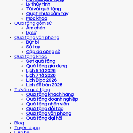
Ly thủy tinh
Túi vải quà tặng
Quạt nhựa cầm tay
Móc khóa
Quà tặng gốm sứ
Ấm chén
Ly sứ
Quà tặng văn phòng
Bút bi
Sổ tay
Cặp da công sở
Quà tặng khác
Set quà tặng
Quà tặng gia dụng
Lịch 5 tờ 2026
Lịch 7 tờ 2026
Lịch Bloc 2026
Lịch để bàn 2026
Tư vấn quà tặng
Quà tặng khách hàng
Quà tặng doanh nghiệp
Quà tặng nhân viên
Quà tặng đối tác
Quà tặng văn phòng
Quà tặng đại hội
Blog
Tuyển dụng
Liên hệ