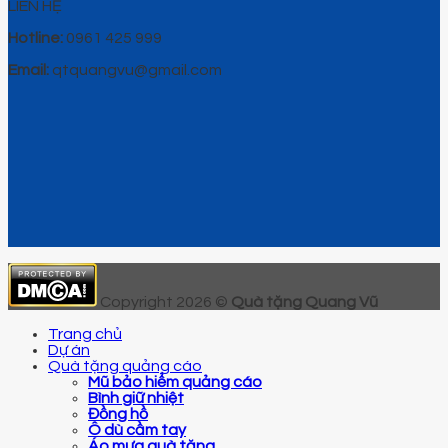
LIÊN HỆ
Hotline:
0961 425 999
Email:
qtquangvu@gmail.com
Copyright 2026 ©
Quà tặng Quang Vũ
Trang chủ
Dự án
Quà tặng quảng cáo
Mũ bảo hiểm quảng cáo
Bình giữ nhiệt
Đồng hồ
Ô dù cầm tay
Áo mưa quà tặng