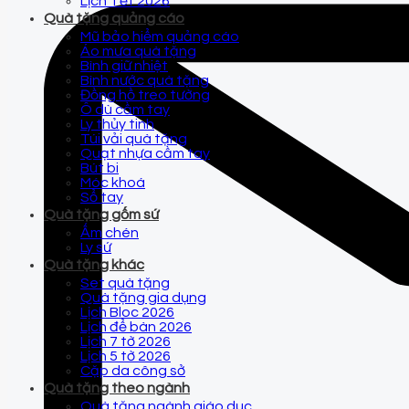
Lịch Tết 2026
Quà tặng quảng cáo
Mũ bảo hiểm quảng cáo
Áo mưa quà tặng
Bình giữ nhiệt
Bình nước quà tặng
Đồng hồ treo tường
Ô dù cầm tay
Ly thủy tinh
Túi vải quà tặng
Quạt nhựa cầm tay
Bút bi
Móc khoá
Sổ tay
Quà tặng gốm sứ
Ấm chén
Ly sứ
Quà tặng khác
Set quà tặng
Quà tặng gia dụng
Lịch Bloc 2026
Lịch để bàn 2026
Lịch 7 tờ 2026
Lịch 5 tờ 2026
Cặp da công sở
Quà tặng theo ngành
Quà tặng ngành giáo dục