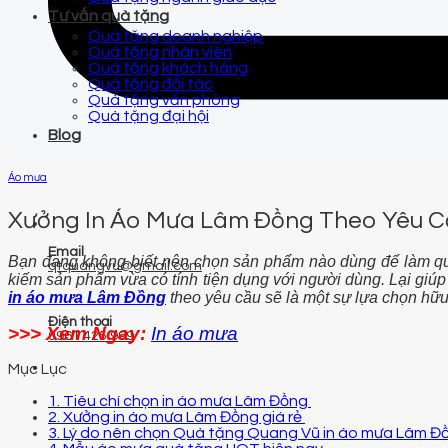
Tư vấn quà tặng
Quà tặng doanh nghiệp
Quà tặng nhân viên
Quà tặng khách hàng
Quà tặng đối tác
Quà tặng văn phòng
Quà tặng đại hội
Blog
Áo mưa
Xưởng In Áo Mưa Lâm Đồng Theo Yêu C
Email
Bạn đang không biết nên chọn sản phẩm nào dùng để làm q
qtquangvu@gmail.com
kiếm sản phẩm vừa có tính tiện dụng với người dùng. Lại giúp
in áo mưa Lâm Đồng
theo yêu cầu sẽ là một sự lựa chọn hữu
Điện thoại
>>> Xem Ngay:
In áo mưa
0961 425 999
Mục Lục
1. Tiêu chí chọn in áo mưa Lâm Đồng
2. Xưởng in áo mưa Lâm Đồng giá rẻ
3. Lý do nên chọn Quà tặng Quang Vũ in áo mưa Lâm 