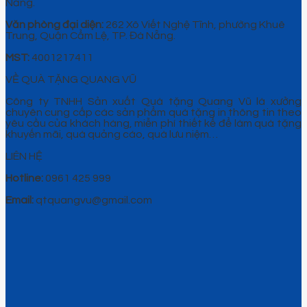
Nẵng.
Văn phòng đại diện:
262 Xô Viết Nghệ Tĩnh, phường Khuê
Trung, Quận Cẩm Lệ, TP. Đà Nẵng.
MST:
4001217411
VỀ QUÀ TẶNG QUANG VŨ
Công ty TNHH Sản xuất Quà tặng Quang Vũ là xưởng
chuyên cung cấp các sản phẩm quà tặng in thông tin theo
yêu cầu của khách hàng, miễn phí thiết kế để làm quà tặng
khuyến mãi, quà quảng cáo, quà lưu niệm…
LIÊN HỆ
Hotline:
0961 425 999
Email:
qtquangvu@gmail.com