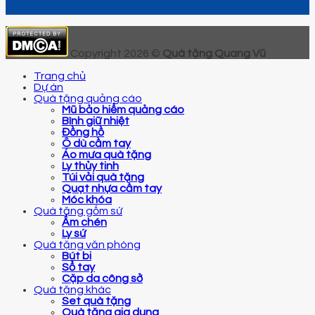
Copyright 2026 ©
Quà tặng Quang Vũ
Trang chủ
Dự án
Quà tặng quảng cáo
Mũ bảo hiểm quảng cáo
Bình giữ nhiệt
Đồng hồ
Ô dù cầm tay
Áo mưa quà tặng
Ly thủy tinh
Túi vải quà tặng
Quạt nhựa cầm tay
Móc khóa
Quà tặng gốm sứ
Ấm chén
Ly sứ
Quà tặng văn phòng
Bút bi
Sổ tay
Cặp da công sở
Quà tặng khác
Set quà tặng
Quà tặng gia dụng