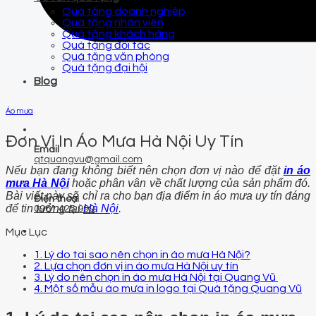
Quà tặng doanh nghiệp
Quà tặng nhân viên
Quà tặng khách hàng
Quà tặng đối tác
Quà tặng văn phòng
Quà tặng đại hội
Blog
Áo mưa
Đơn Vị In Áo Mưa Hà Nội Uy Tín
Email
qtquangvu@gmail.com
Nếu bạn đang không biết nên chọn đơn vị nào để đặt
in áo
mưa Hà Nội
hoặc phân vân về chất lượng của sản phẩm đó.
Bài viết này sẽ chỉ ra cho bạn địa điểm in áo mưa uy tín đáng
Điện thoại
để tin tưởng tại
Hà Nội
.
0961 425 999
Mục Lục
1. Lý do tại sao nên chọn in áo mưa Hà Nội?
2. Lựa chọn đơn vị in áo mưa Hà Nội uy tín
3. Lý do nên chọn in áo mưa Hà Nội tại Quang Vũ
4. Một số mẫu áo mưa in logo tại Quà tặng Quang Vũ