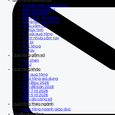
Quà tặng quảng cáo
Mũ bảo hiểm quảng cáo
Áo mưa quà tặng
Bình giữ nhiệt
Bình nước quà tặng
Đồng hồ treo tường
Ô dù cầm tay
Ly thủy tinh
Túi vải quà tặng
Quạt nhựa cầm tay
Bút bi
Móc khoá
Sổ tay
Quà tặng gốm sứ
Ấm chén
Ly sứ
Quà tặng khác
Set quà tặng
Quà tặng gia dụng
Lịch Bloc 2026
Lịch để bàn 2026
Lịch 7 tờ 2026
Lịch 5 tờ 2026
Cặp da công sở
Quà tặng theo ngành
Quà tặng ngành giáo dục
Tư vấn quà tặng