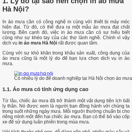
1. Lý do tại sao nên chọn in áo mưa
Hà Nội?
In áo mưa cần có công nghệ in cùng với thiết bị máy móc
hiện đại. Từ đó, có thể đưa ra một mẫu áo mưa đạt chất
lượng. Bên cạnh đó, việc in áo mưa cần có sự hiểu biết
cũng như sự khéo tay của các thợ lành nghề. Chính vì vậy
dịch vụ
in áo mưa Hà Nội
rất được quan tâm.
Cùng với sự khó khăn trong khâu sản xuất, công dụng của
áo mưa cũng là một lý do để bạn lựa chọn dịch vụ in áo
mưa.
Có nhiều lý do để doanh nghiệp tại Hà Nội chọn áo mưa 
1.1. Áo mưa có tính ứng dụng cao
Từ lâu, chiếc áo mưa đã trở thành một vật dụng tiện ích bất
ly thân. Nó được xem là người bạn đồng hành với chúng ta
trong suốt những ngày mưa. Mỗi người thường chuẩn bị cho
riêng mình một đến hai chiếc áo mưa. Bạn có thể bỏ vào cốp
xe để sử dụng luân phiên trong mùa mưa.
Với kích thước nhỏ gọn, dễ dàng xếp nhỏ, nhiều màu sắc và