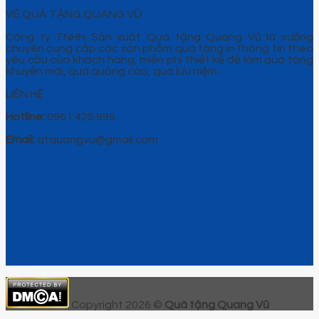
VỀ QUÀ TẶNG QUANG VŨ
Công ty TNHH Sản xuất Quà tặng Quang Vũ là xưởng
chuyên cung cấp các sản phẩm quà tặng in thông tin theo
yêu cầu của khách hàng, miễn phí thiết kế để làm quà tặng
khuyến mãi, quà quảng cáo, quà lưu niệm…
LIÊN HỆ
Hotline:
0961 425 999
Email:
qtquangvu@gmail.com
Copyright 2026 ©
Quà tặng Quang Vũ