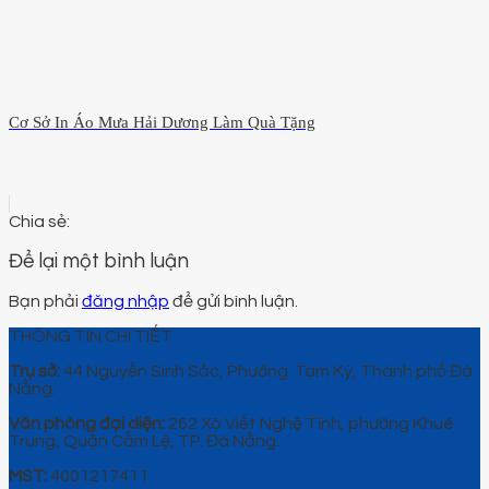
Cơ Sở In Áo Mưa Hải Dương Làm Quà Tặng
Để lại một bình luận
Bạn phải
đăng nhập
để gửi bình luận.
THÔNG TIN CHI TIẾT
Trụ sở:
44 Nguyễn Sinh Sắc, Phường Tam Kỳ, Thành phố Đà
Nẵng.
Văn phòng đại diện:
262 Xô Viết Nghệ Tĩnh, phường Khuê
Trung, Quận Cẩm Lệ, TP. Đà Nẵng.
MST:
4001217411