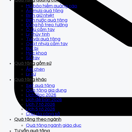
Quà tặng quảng cáo
Mũ bảo hiểm quảng cáo
Áo mưa quà tặng
Bình giữ nhiệt
Bình nước quà tặng
Đồng hồ treo tường
Ô dù cầm tay
Ly thủy tinh
Túi vải quà tặng
Quạt nhựa cầm tay
Bút bi
Móc khoá
Sổ tay
Quà tặng gốm sứ
Ấm chén
Ly sứ
Quà tặng khác
Set quà tặng
Quà tặng gia dụng
Lịch Bloc 2026
Lịch để bàn 2026
Lịch 7 tờ 2026
Lịch 5 tờ 2026
Cặp da công sở
Quà tặng theo ngành
Quà tặng ngành giáo dục
Tư vấn quà tặng