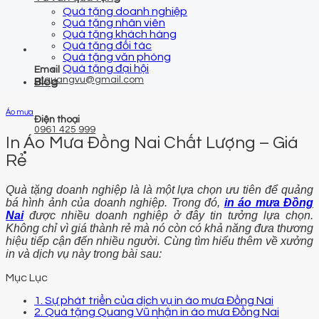
Quà tặng doanh nghiệp
Quà tặng nhân viên
Quà tặng khách hàng
Quà tặng đối tác
Quà tặng văn phòng
Quà tặng đại hội
Email
qtquangvu@gmail.com
Blog
Áo mưa
Điện thoại
0961 425 999
In Áo Mưa Đồng Nai Chất Lượng – Giá
Rẻ
Quà tặng doanh nghiệp là là một lựa chọn ưu tiên để quảng
bá hình ảnh của doanh nghiệp. Trong đó,
in áo mưa Đồng
Nai
được nhiều doanh nghiệp ở đây tin tưởng lựa chọn.
Không chỉ vì giá thành rẻ mà nó còn có khả năng đưa thương
hiệu tiếp cận đến nhiều người. Cùng tìm hiểu thêm về xưởng
in và dịch vụ này trong bài sau:
Mục Lục
1. Sự phát triển của dịch vụ in áo mưa Đồng Nai
2. Quà tặng Quang Vũ nhận in áo mưa Đồng Nai