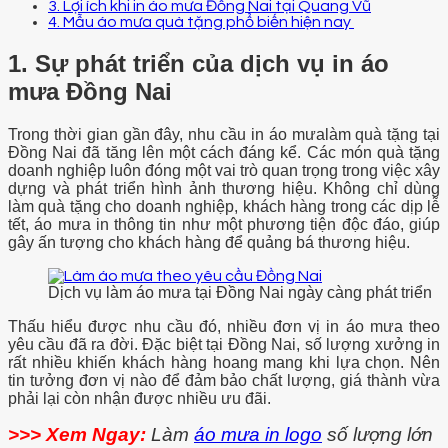
3. Lợi ích khi in áo mưa Đồng Nai tại Quang Vũ
4. Mẫu áo mưa quà tặng phổ biến hiện nay
1. Sự phát triển của dịch vụ in áo
mưa Đồng Nai
Trong thời gian gần đây, nhu cầu in áo mưalàm quà tặng tại
Đồng Nai đã tăng lên một cách đáng kể. Các món quà tặng
doanh nghiệp luôn đóng một vai trò quan trọng trong việc xây
dựng và phát triển hình ảnh thương hiệu. Không chỉ dùng
làm quà tặng cho doanh nghiệp, khách hàng trong các dịp lễ
tết, áo mưa in thông tin như một phương tiện độc đáo, giúp
gây ấn tượng cho khách hàng để quảng bá thương hiệu.
Dịch vụ làm áo mưa tại Đồng Nai ngày càng phát triển
Thấu hiểu được nhu cầu đó, nhiều đơn vị in áo mưa theo
yêu cầu đã ra đời. Đặc biệt tại Đồng Nai, số lượng xưởng in
rất nhiều khiến khách hàng hoang mang khi lựa chọn. Nên
tin tưởng đơn vị nào để đảm bảo chất lượng, giá thành vừa
phải lại còn nhận được nhiều ưu đãi.
>>> Xem Ngay:
Làm
áo mưa in logo
số lượng lớn