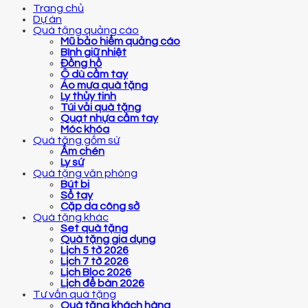
Trang chủ
Dự án
Quà tặng quảng cáo
Mũ bảo hiểm quảng cáo
Bình giữ nhiệt
Đồng hồ
Ô dù cầm tay
Áo mưa quà tặng
Ly thủy tinh
Túi vải quà tặng
Quạt nhựa cầm tay
Móc khóa
Quà tặng gốm sứ
Ấm chén
Ly sứ
Quà tặng văn phòng
Bút bi
Sổ tay
Cặp da công sở
Quà tặng khác
Set quà tặng
Quà tặng gia dụng
Lịch 5 tờ 2026
Lịch 7 tờ 2026
Lịch Bloc 2026
Lịch để bàn 2026
Tư vấn quà tặng
Quà tặng khách hàng