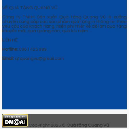
VỀ QUÀ TẶNG QUANG VŨ
Công ty TNHH Sản xuất Quà tặng Quang Vũ là xưởng
chuyên cung cấp các sản phẩm quà tặng in thông tin theo
yêu cầu của khách hàng, miễn phí thiết kế để làm quà tặng
khuyến mãi, quà quảng cáo, quà lưu niệm…
LIÊN HỆ
Hotline:
0961 425 999
Email:
qtquangvu@gmail.com
Copyright 2026 ©
Quà tặng Quang Vũ