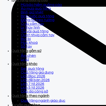
Quà tặng quảng cáo
Mũ bảo hiểm quảng cáo
Áo mưa quà tặng
Bình giữ nhiệt
Bình nước quà tặng
Đồng hồ treo tường
Ô dù cầm tay
Ly thủy tinh
Túi vải quà tặng
Quạt nhựa cầm tay
Bút bi
Móc khoá
Sổ tay
Quà tặng gốm sứ
Ấm chén
Ly sứ
Quà tặng khác
Set quà tặng
Quà tặng gia dụng
Lịch Bloc 2026
Lịch để bàn 2026
Lịch 7 tờ 2026
Lịch 5 tờ 2026
Cặp da công sở
Quà tặng theo ngành
Quà tặng ngành giáo dục
Tư vấn quà tặng