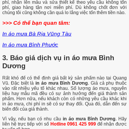
phí, nhận lên mẫu và sửa thiết kế theo yêu cầu không tốn
phí, giao hàng tận nơi miễn phí. Dù không chốt đơn với
chúng tôi cũng không cần quá lo lắng việc tốn thêm tiền nào.
>>> Có thể bạn quan tâm:
In áo mưa Bà Rịa Vũng Tàu
In áo mưa Bình Phước
3. Báo giá dịch vụ in áo mưa Bình
Dương
Rất khó để có thể định giá bất kỳ sản phẩm nào tại Quang
Vũ. Đặc biệt là
in áo mưa Bình Dương
. Giá cả phụ thuộc
vào rất nhiều yếu tố khác nhau. Số lượng áo mưa, nguyên
liệu hay mẫu mã đều có sự ảnh hưởng đến giá thành sản
phẩm. Hơn nữa, nếu khách còn có những yêu cầu khác khi
in áo mưa, chi phí in sẽ có sự thay đổi. Qua đó, dẫn đến sự
biến đổi của giá thành.
Vì vậy, nếu bạn có nhu cầu
in áo mưa Bình Dương
. Hãy
liên hệ trực tiếp với số
H
otline 0961 425 999
để nhận được