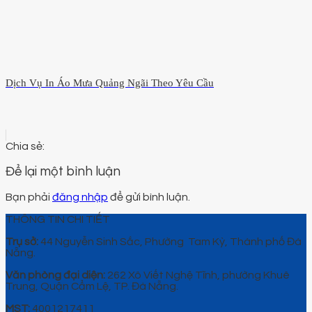
Dịch Vụ In Áo Mưa Quảng Ngãi Theo Yêu Cầu
Để lại một bình luận
Bạn phải
đăng nhập
để gửi bình luận.
THÔNG TIN CHI TIẾT
Trụ sở:
44 Nguyễn Sinh Sắc, Phường Tam Kỳ, Thành phố Đà
Nẵng.
Văn phòng đại diện:
262 Xô Viết Nghệ Tĩnh, phường Khuê
Trung, Quận Cẩm Lệ, TP. Đà Nẵng.
MST:
4001217411