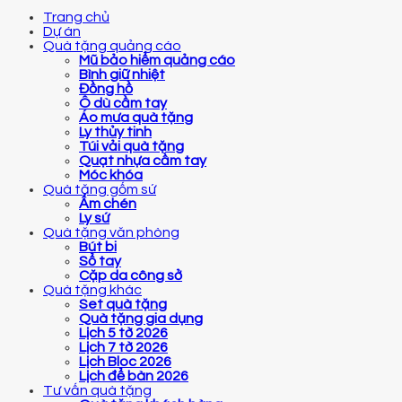
Trang chủ
Dự án
Quà tặng quảng cáo
Mũ bảo hiểm quảng cáo
Bình giữ nhiệt
Đồng hồ
Ô dù cầm tay
Áo mưa quà tặng
Ly thủy tinh
Túi vải quà tặng
Quạt nhựa cầm tay
Móc khóa
Quà tặng gốm sứ
Ấm chén
Ly sứ
Quà tặng văn phòng
Bút bi
Sổ tay
Cặp da công sở
Quà tặng khác
Set quà tặng
Quà tặng gia dụng
Lịch 5 tờ 2026
Lịch 7 tờ 2026
Lịch Bloc 2026
Lịch để bàn 2026
Tư vấn quà tặng