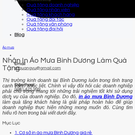
Quà tặng doanh nghiệp
Quà tặng nhân viên
Quà tặng khách hàng
Quà tặng đối tác
Quà tặng văn phòng
Quà tặng đại hội
Blog
Áo mưa
Nhận In Áo Mưa Bình Dương Làm Quà
Email
Tặng
qtquangvu@gmail.com
Thị trường kinh doanh tại Bình Dương luôn trong tình trạng
Điện thoại
cạnh tranh khốc liệt. Chính vì vậy đòi hỏi các doanh nghiệp
0961 425 999
phải chú trọng mang tới những trải nghiệm tốt khi sử dụng
dịch vụ của doanh nghiệp. Do đó,
in áo mưa Bình Dương
làm quà tặng khách hàng là giải pháp hoàn hảo để giúp
doanh nghiệp thực hiện những mong muốn đó. Cùng tìm
hiểu rõ hơn trong bài viết dưới đây.
Mục Lục
1. Cơ sở in áo mưa Bình Dương giá rẻ