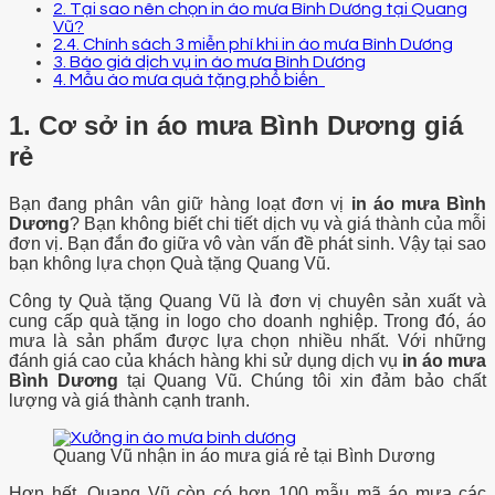
2. Tại sao nên chọn in áo mưa Bình Dương tại Quang
Vũ?
2.4. Chính sách 3 miễn phí khi in áo mưa Bình Dương
3. Báo giá dịch vụ in áo mưa Bình Dương
4. Mẫu áo mưa quà tặng phổ biến
1. Cơ sở in áo mưa Bình Dương giá
rẻ
Bạn đang phân vân giữ hàng loạt đơn vị
in áo mưa Bình
Dương
? Bạn không biết chi tiết dịch vụ và giá thành của mỗi
đơn vị. Bạn đắn đo giữa vô vàn vấn đề phát sinh. Vậy tại sao
bạn không lựa chọn Quà tặng Quang Vũ.
Công ty Quà tặng Quang Vũ là đơn vị chuyên sản xuất và
cung cấp quà tặng in logo cho doanh nghiệp. Trong đó, áo
mưa là sản phẩm được lựa chọn nhiều nhất. Với những
đánh giá cao của khách hàng khi sử dụng dịch vụ
in áo mưa
Bình Dương
tại Quang Vũ. Chúng tôi xin đảm bảo chất
lượng và giá thành cạnh tranh.
Quang Vũ nhận in áo mưa giá rẻ tại Bình Dương
Hơn hết, Quang Vũ còn có hơn 100 mẫu mã áo mưa các