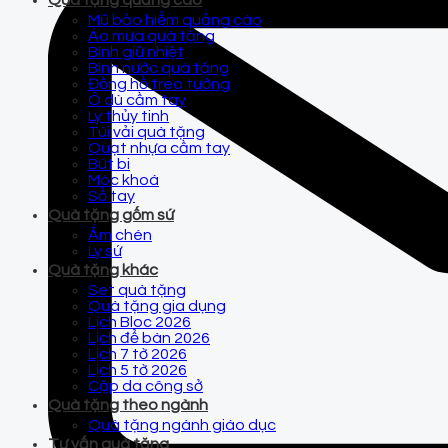
Quà tặng quảng cáo
Mũ bảo hiểm quảng cáo
Áo mưa quà tặng
Bình giữ nhiệt
Bình nước quà tặng
Đồng hồ treo tường
Ô dù cầm tay
Ly thủy tinh
Túi vải quà tặng
Quạt nhựa cầm tay
Bút bi
Móc khoá
Sổ tay
Quà tặng gốm sứ
Ấm chén
Ly sứ
Quà tặng khác
Set quà tặng
Quà tặng gia dụng
Lịch Bloc 2026
Lịch để bàn 2026
Lịch 7 tờ 2026
Lịch 5 tờ 2026
Cặp da công sở
Quà tặng theo ngành
Quà tặng ngành giáo dục
Tư vấn quà tặng