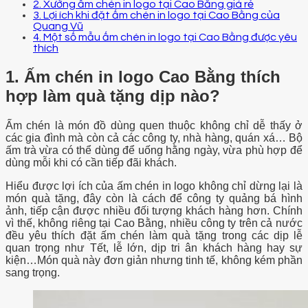
2. Xưởng ấm chén in logo tại Cao Bằng giá rẻ
3. Lợi ích khi đặt ấm chén in logo tại Cao Bằng của
Quang Vũ
4. Một số mẫu ấm chén in logo tại Cao Bằng được yêu
thích
1.
Ấm chén in logo Cao Bằng thích
hợp làm quà tặng dịp nào?
Ấm chén là món đồ dùng quen thuộc không chỉ dễ thấy ở
các gia đình mà còn cả các công ty, nhà hàng, quán xá… Bộ
ấm trà vừa có thể dùng để uống hằng ngày, vừa phù hợp để
dùng mỗi khi có cần tiếp đãi khách.
Hiểu được lợi ích của ấm chén in logo không chỉ dừng lại là
món quà tặng, đây còn là cách để công ty quảng bá hình
ảnh, tiếp cận được nhiều đối tượng khách hàng hơn. Chính
vì thế, không riêng tại Cao Bằng, nhiều công ty trên cả nước
đều yêu thích đặt ấm chén làm quà tặng t
rong các dịp lễ
quan trọng như Tết, lễ lớn, dịp tri ân khách hàng hay sự
kiện…Món quà này đơn giản nhưng tinh tế, không kém phần
sang trọng.