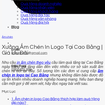
Quà tặng doanh nghiệp
Quà tặng nhân viên
Quà tặng khách hàng
Quà tặng đối tác
Quà tặng văn phòng
Quà tặng đại hội
Blog
Ấm chén
Xưởng Ấm Chén In Logo Tại Cao Bằng |
Email
Giá Ưu Đãi
qtquangvu@gmail.com
Nhu cầu
in ấm chén theo yêu
cầu làm quà tặng tại Cao Bằng
Điện thoại
ngày càng gia tăng dẫn đến việc nhiều cơ sở sản xuất ấm
0961 425 999
chén ra đời tại đây. Số lượng lớn các đơn vị cung cấp
ấm
chén in logo tại Cao Bằng
nhưng không đảm bảo được độ
uy tín khiến nhiều doanh nghiệp hoang mang. Nếu bạn đang
cần một gợi ý để xem xét, hãy đọc ngay bài viết sau.
Mục Lục
1. Ấm chén in logo Cao Bằng thích hợp làm quà tặng
dịp nào?