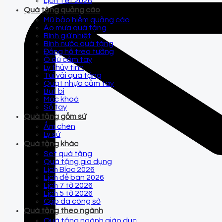
Lịch Tết 2026
Quà tặng quảng cáo
Mũ bảo hiểm quảng cáo
Áo mưa quà tặng
Bình giữ nhiệt
Bình nước quà tặng
Đồng hồ treo tường
Ô dù cầm tay
Ly thủy tinh
Túi vải quà tặng
Quạt nhựa cầm tay
Bút bi
Móc khoá
Sổ tay
Quà tặng gốm sứ
Ấm chén
Ly sứ
Quà tặng khác
Set quà tặng
Quà tặng gia dụng
Lịch Bloc 2026
Lịch để bàn 2026
Lịch 7 tờ 2026
Lịch 5 tờ 2026
Cặp da công sở
Quà tặng theo ngành
Quà tặng ngành giáo dục