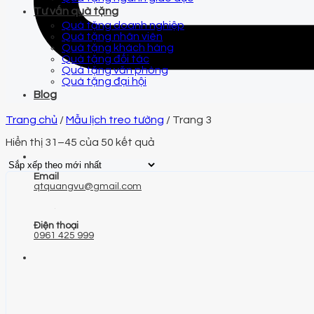
Tư vấn quà tặng
Quà tặng doanh nghiệp
Quà tặng nhân viên
Quà tặng khách hàng
Quà tặng đối tác
Quà tặng văn phòng
Quà tặng đại hội
Blog
Trang chủ
/
Mẫu lịch treo tường
/
Trang 3
Hiển thị 31–45 của 50 kết quả
Email
qtquangvu@gmail.com
Điện thoại
0961 425 999