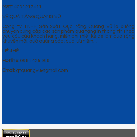
MST:
4001217411
VỀ QUÀ TẶNG QUANG VŨ
Công ty TNHH Sản xuất Quà tặng Quang Vũ là xưởng
chuyên cung cấp các sản phẩm quà tặng in thông tin theo
yêu cầu của khách hàng, miễn phí thiết kế để làm quà tặng
khuyến mãi, quà quảng cáo, quà lưu niệm…
LIÊN HỆ
Hotline:
0961 425 999
Email:
qtquangvu@gmail.com