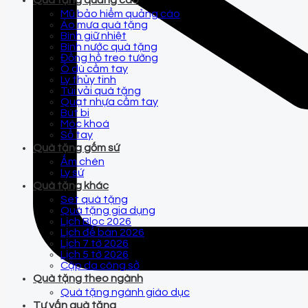
Quà tặng quảng cáo
Mũ bảo hiểm quảng cáo
Áo mưa quà tặng
Bình giữ nhiệt
Bình nước quà tặng
Đồng hồ treo tường
Ô dù cầm tay
Ly thủy tinh
Túi vải quà tặng
Quạt nhựa cầm tay
Bút bi
Móc khoá
Sổ tay
Quà tặng gốm sứ
Ấm chén
Ly sứ
Quà tặng khác
Set quà tặng
Quà tặng gia dụng
Lịch Bloc 2026
Lịch để bàn 2026
Lịch 7 tờ 2026
Lịch 5 tờ 2026
Cặp da công sở
Quà tặng theo ngành
Quà tặng ngành giáo dục
Tư vấn quà tặng