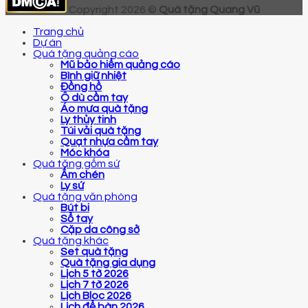
Copyright 2026 ©
Quà tặng Quang Vũ
Trang chủ
Dự án
Quà tặng quảng cáo
Mũ bảo hiểm quảng cáo
Bình giữ nhiệt
Đồng hồ
Ô dù cầm tay
Áo mưa quà tặng
Ly thủy tinh
Túi vải quà tặng
Quạt nhựa cầm tay
Móc khóa
Quà tặng gốm sứ
Ấm chén
Ly sứ
Quà tặng văn phòng
Bút bi
Sổ tay
Cặp da công sở
Quà tặng khác
Set quà tặng
Quà tặng gia dụng
Lịch 5 tờ 2026
Lịch 7 tờ 2026
Lịch Bloc 2026
Lịch để bàn 2026