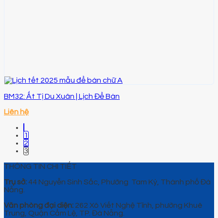
BM32: Ất Tị Du Xuân | Lịch Để Bàn
Liên hệ
1
2
3
THÔNG TIN CHI TIẾT
Trụ sở:
44 Nguyễn Sinh Sắc, Phường Tam Kỳ, Thành phố Đà
Nẵng.
Văn phòng đại diện:
262 Xô Viết Nghệ Tĩnh, phường Khuê
Trung, Quận Cẩm Lệ, TP. Đà Nẵng.