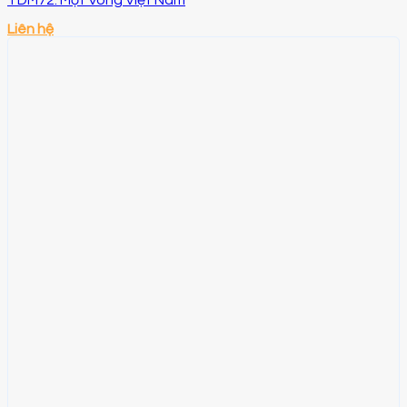
TDM72: Một Vòng Việt Nam
Liên hệ