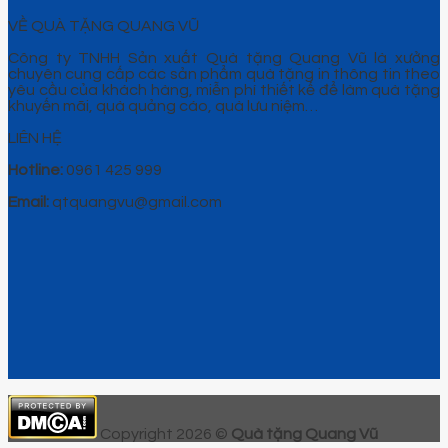
VỀ QUÀ TẶNG QUANG VŨ
Công ty TNHH Sản xuất Quà tặng Quang Vũ là xưởng
chuyên cung cấp các sản phẩm quà tặng in thông tin theo
yêu cầu của khách hàng, miễn phí thiết kế để làm quà tặng
khuyến mãi, quà quảng cáo, quà lưu niệm…
LIÊN HỆ
Hotline:
0961 425 999
Email:
qtquangvu@gmail.com
Copyright 2026 ©
Quà tặng Quang Vũ