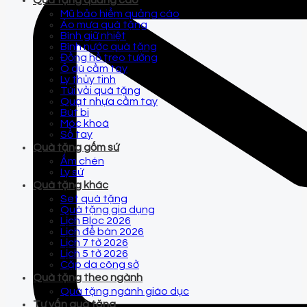
Quà tặng quảng cáo
Mũ bảo hiểm quảng cáo
Áo mưa quà tặng
Bình giữ nhiệt
Bình nước quà tặng
Đồng hồ treo tường
Ô dù cầm tay
Ly thủy tinh
Túi vải quà tặng
Quạt nhựa cầm tay
Bút bi
Móc khoá
Sổ tay
Quà tặng gốm sứ
Ấm chén
Ly sứ
Quà tặng khác
Set quà tặng
Quà tặng gia dụng
Lịch Bloc 2026
Lịch để bàn 2026
Lịch 7 tờ 2026
Lịch 5 tờ 2026
Cặp da công sở
Quà tặng theo ngành
Quà tặng ngành giáo dục
Tư vấn quà tặng