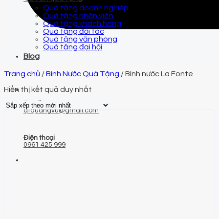
Quà tặng doanh nghiệp
Quà tặng nhân viên
Quà tặng khách hàng
Quà tặng đối tác
Quà tặng văn phòng
Quà tặng đại hội
Blog
Trang chủ
/
Bình Nước Quà Tặng
/
Bình nước La Fonte
Hiển thị kết quả duy nhất
Email
qtquangvu@gmail.com
Điện thoại
0961 425 999