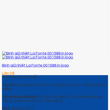
Bình giữ nhiệt La Fonte 001588 in logo
Liên hệ
THÔNG TIN CHI TIẾT
Trụ sở:
44 Nguyễn Sinh Sắc, Phường Tam Kỳ, Thành phố Đà
Nẵng.
Văn phòng đại diện:
262 Xô Viết Nghệ Tĩnh, phường Khuê
Trung, Quận Cẩm Lệ, TP. Đà Nẵng.
MST:
4001217411