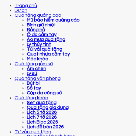
Trang chủ
Dự án
Quà tặng quảng cáo
Mũ bảo hiểm quảng cáo
Bình giữ nhiệt
Đồng hồ
Ô dù cầm tay
Áo mưa quà tặng
Ly thủy tinh
Túi vải quà tặng
Quạt nhựa cầm tay
Móc khóa
Quà tặng gốm sứ
Ấm chén
Ly sứ
Quà tặng văn phòng
Bút bi
Sổ tay
Cặp da công sở
Quà tặng khác
Set quà tặng
Quà tặng gia dụng
Lịch 5 tờ 2026
Lịch 7 tờ 2026
Lịch Bloc 2026
Lịch để bàn 2026
Tư vấn quà tặng