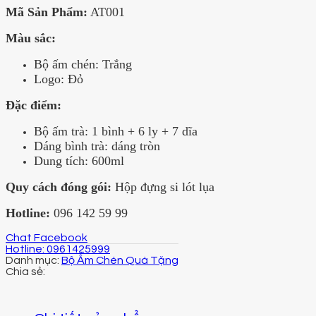
Mã Sản Phẩm:
AT001
Màu sắc:
Bộ ấm chén: Trắng
Logo: Đỏ
Đặc điểm:
Bộ ấm trà: 1 bình + 6 ly + 7 dĩa
Dáng bình trà: dáng tròn
Dung tích: 600ml
Quy cách đóng gói:
Hộp đựng si lót lụa
Hotline:
096 142 59 99
Chat Facebook
Hotline: 0961425999
Danh mục:
Bộ Ấm Chén Quà Tặng