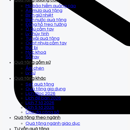
Quà tặng quảng cáo
Mũ bảo hiểm quảng cáo
Áo mưa quà tặng
Bình giữ nhiệt
Bình nước quà tặng
Đồng hồ treo tường
Ô dù cầm tay
Ly thủy tinh
Túi vải quà tặng
Quạt nhựa cầm tay
Bút bi
Móc khoá
Sổ tay
Quà tặng gốm sứ
Ấm chén
Ly sứ
Quà tặng khác
Set quà tặng
Quà tặng gia dụng
Lịch Bloc 2026
Lịch để bàn 2026
Lịch 7 tờ 2026
Lịch 5 tờ 2026
Cặp da công sở
Quà tặng theo ngành
Quà tặng ngành giáo dục
Tư vấn quà tặng