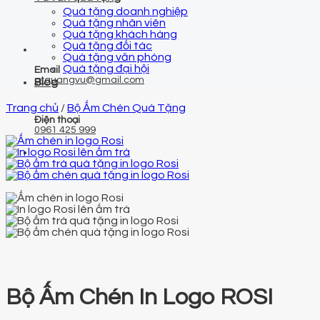
Quà tặng doanh nghiệp
Quà tặng nhân viên
Quà tặng khách hàng
Quà tặng đối tác
Quà tặng văn phòng
Quà tặng đại hội
Email
qtquangvu@gmail.com
Blog
Trang chủ
/
Bộ Ấm Chén Quà Tặng
Điện thoại
0961 425 999
Bộ Ấm Chén In Logo ROSI