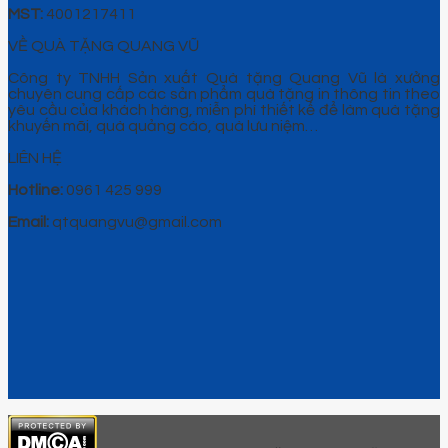
MST:
4001217411
VỀ QUÀ TẶNG QUANG VŨ
Công ty TNHH Sản xuất Quà tặng Quang Vũ là xưởng
chuyên cung cấp các sản phẩm quà tặng in thông tin theo
yêu cầu của khách hàng, miễn phí thiết kế để làm quà tặng
khuyến mãi, quà quảng cáo, quà lưu niệm…
LIÊN HỆ
Hotline:
0961 425 999
Email:
qtquangvu@gmail.com