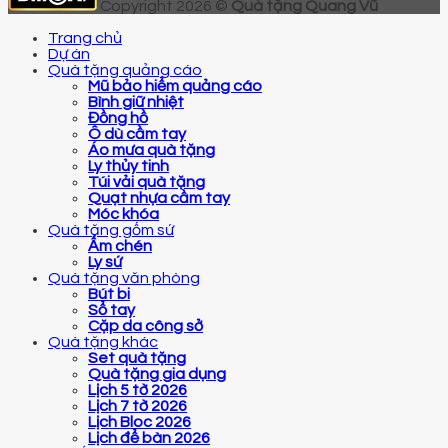
Copyright 2026 ©
Quà tặng Quang Vũ
Trang chủ
Dự án
Quà tặng quảng cáo
Mũ bảo hiểm quảng cáo
Bình giữ nhiệt
Đồng hồ
Ô dù cầm tay
Áo mưa quà tặng
Ly thủy tinh
Túi vải quà tặng
Quạt nhựa cầm tay
Móc khóa
Quà tặng gốm sứ
Ấm chén
Ly sứ
Quà tặng văn phòng
Bút bi
Sổ tay
Cặp da công sở
Quà tặng khác
Set quà tặng
Quà tặng gia dụng
Lịch 5 tờ 2026
Lịch 7 tờ 2026
Lịch Bloc 2026
Lịch để bàn 2026