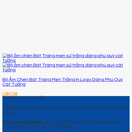
Bộ Ấm Chén Bát Tràng Men Trắng In Logo Dáng Phú Quý
Cát Tường
Liên hệ
THÔNG TIN CHI TIẾT
Trụ sở:
44 Nguyễn Sinh Sắc, Phường Tam Kỳ, Thành phố Đà
Nẵng.
Văn phòng đại diện:
262 Xô Viết Nghệ Tĩnh, phường Khuê
Trung, Quận Cẩm Lệ, TP. Đà Nẵng.